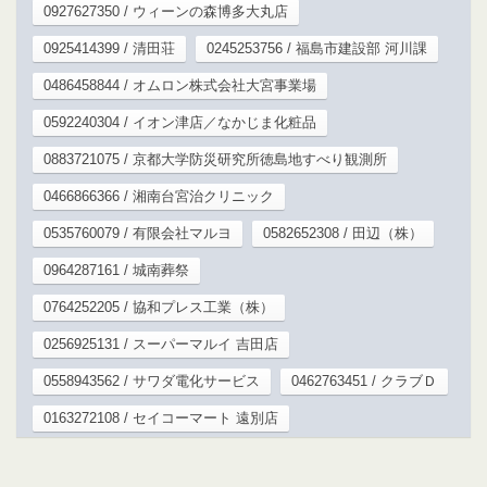
0927627350 / ウィーンの森博多大丸店
0925414399 / 清田荘
0245253756 / 福島市建設部 河川課
0486458844 / オムロン株式会社大宮事業場
0592240304 / イオン津店／なかじま化粧品
0883721075 / 京都大学防災研究所徳島地すべり観測所
0466866366 / 湘南台宮治クリニック
0535760079 / 有限会社マルヨ
0582652308 / 田辺（株）
0964287161 / 城南葬祭
0764252205 / 協和プレス工業（株）
0256925131 / スーパーマルイ 吉田店
0558943562 / サワダ電化サービス
0462763451 / クラブＤ
0163272108 / セイコーマート 遠別店