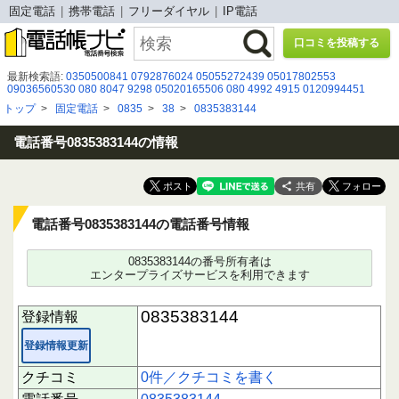
固定電話
携帯電話
フリーダイヤル
IP電話
口コミを投稿する
最新検索語:
0350500841
0792876024
05055272439
05017802553
09036560530
080 8047 9298
05020165506
080 4992 4915
0120994451
070-2003-8004
0962348259
05031013845
05055748497
0120ｰ988ｰ427
トップ
>
固定電話
>
0835
>
38
>
0835383144
0120914671
09026310058
08078821982
03-6737-7073
0120317017
0234220800
090-7452-6309
-092-303-5631
08080884073
0367377247
0366934325
電話番号0835383144の情報
共有
電話番号0835383144の電話番号情報
0835383144の番号所有者は
エンタープライズサービスを利用できます
0835383144
登録情報
登録情報更新
クチコミ
0件／クチコミを書く