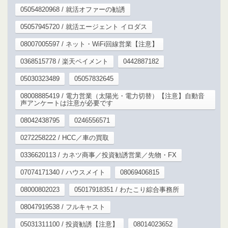
05054820968 / 就活オファーの勧誘
05057945720 / 就活エージェント イロダス
08007005597 / ネット・WiFi回線営業【注意】
0368515778 / 楽天ペイメント
0442887182
05030323489
05057832645
08008885419 / 電力営業（太陽光・電力切替）【注意】自動音
声アンケートは注意が必要です
08042438795
0246556571
0272258222 / HCC／車の買取
0336620113 / カネツ商事／投資勧誘営業／先物・FX
07074171340 / ハウスメイト
08069406815
08000802023
05017918351 / わたこり綜合事務所
08047919538 / フルキャスト
05031311100 / 投資勧誘【注意】
08014023652