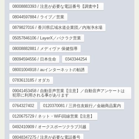
08008883393 / 注意が必要な電話番号【調査中】
08044597884 / ライプ／営業
0879827016 / 香川県広域水道企業団／内海浄水場
05057846106 / LayerX／バクラク営業
08008882881 / メディヴァ 保健指導
08094594556 / 日本生命
0343344254
08001004918 / auインターネットの勧誘
0783613185 / オダカ
09041453458 / 自動音声営業【注意】／自動音声アンケートは
犯罪に利用される事があります
0764327402
0120370081 / 三井住友銀行／金融商品案内
0120675729 / ネット・WiFi回線営業【注意】
0492410909 / オークスポーツクラブ川越
08048347275 / 注意が必要な電話番号