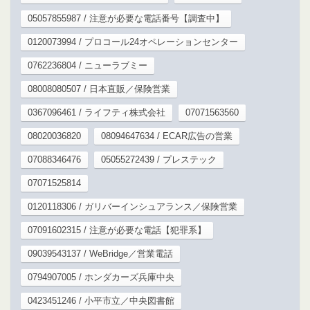
05057855987 / 注意が必要な電話番号【調査中】
0120073994 / プロコール24オペレーションセンター
0762236804 / ニューラブミー
08008080507 / 日本直販／保険営業
0367096461 / ライフティ株式会社
07071563560
08020036820
08094647634 / ECAR広告の営業
07088346476
05055272439 / プレステック
07071525814
0120118306 / ガリバーインシュアランス／保険営業
07091602315 / 注意が必要な電話【犯罪系】
09039543137 / WeBridge／営業電話
0794907005 / ホンダカーズ兵庫中央
0423451246 / 小平市立／中央図書館