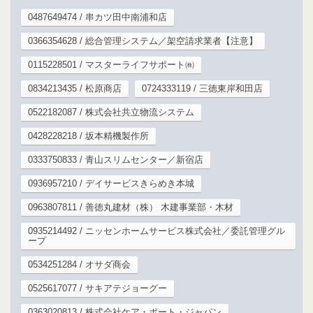
0487649474 / 串カツ田中南浦和店
0366354628 / 総合管理システム／架空請求業者【注意】
0115228501 / マスターライフサポート㈱
0834213435 / 松原商店
0724333119 / 三徳東岸和田店
0522182087 / 株式会社共立物流システム
0428228218 / 坂本精機製作所
0333750833 / 青山スリムセンター／新宿店
0936957210 / デイサービスきらめき本城
0963807811 / 善徳丸建材（株） 木建事業部・木材
0935214492 / ニッセンホームサービス株式会社／委託管理グル
ープ
0534251284 / オサダ商会
0525617077 / サキアテジョーグー
0363020813 / 株式会社ケア・ポート・ジャパン