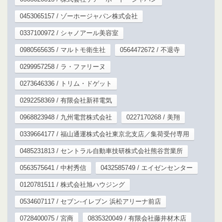
0453065157 / ゾーホージャパン株式会社
0337100972 / シャノアール美容室
0980565635 / マルトモ衛生社
0564472672 / 不退寺
0299957258 / ラ・ファリーヌ
0273646336 / トリム・ドゲット
0292258369 / 有限会社新祥電気
0968823948 / 九州電営株式会社
0227170268 / 美翔
0339664177 / 福山通運株式会社東京北支店／集荷受付専用
0485231813 / セントラル自動車技研株式会社熊谷営業所
0563575641 / 中村秀信
0432585749 / エイゼンセンター
0120781511 / 株式会社旭ハウジング
0534607117 / セブン-イレブン 浜松アリーナ前店
0728400075 / 宮商
0835320049 / 有限会社藤井材木店