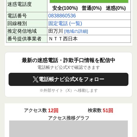
迷惑電話度
安全(100%)
普通(0%)
迷惑(0%)
電話番号
0838860536
回線種別
固定電話 (一覧)
推定発信地域
田万川
[地域の詳細]
番号提供事業者
ＮＴＴ西日本
最新の迷惑電話・詐欺手口情報を配信中
電話帳ナビ公式Xで確認できます
電話帳ナビ公式Xをフォロー
※外部サイト（X）へ移動します
アクセス数
12回
検索数
51回
アクセス推移グラフ