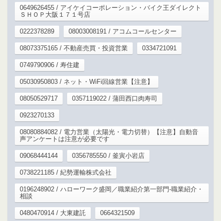
0649626455 / アイケイコーポレーション・バイク王ダイレクト
ＳＨＯＰ大阪１７１号店
0222378289
08003008191 / アコムコールセンター
08073375165 / 不動産売買・投資営業
0334721091
0749790906 / 寿住建
05030950803 / ネット・WiFi回線営業【注意】
08050529717
0357119022 / 蒲田西口肉寿司
0923270133
08080884082 / 電力営業（太陽光・電力切替）【注意】自動音
声アンケートは注意が必要です
09068444144
0356785550 / 釜寅小岩店
0738221185 / 紀勢運輸株式会社
0196248902 / ハローワーク盛岡／職業紹介第一部門‐職業紹介・
相談
0480470914 / 大東建託
0664321509