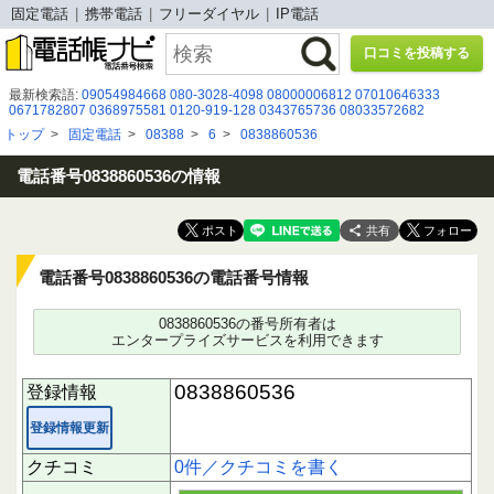
固定電話
携帯電話
フリーダイヤル
IP電話
口コミを投稿する
最新検索語:
09054984668
080-3028-4098
08000006812
07010646333
0671782807
0368975581
0120-919-128
0343765736
08033572682
05030917031
05017209559
05036117813
07087197068
05031118111
トップ
>
固定電話
>
08388
>
6
>
0838860536
0366325146
0120537356
03-3604-2000
08073629320
08005007012
03 6362 0073
0675264700
0456111857
０９２７３３１８５５
0120-953-462
0675264903
電話番号0838860536の情報
共有
電話番号0838860536の電話番号情報
0838860536の番号所有者は
エンタープライズサービスを利用できます
0838860536
登録情報
登録情報更新
クチコミ
0件／クチコミを書く