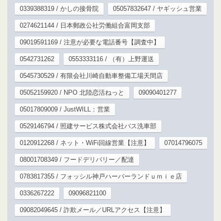
0339388319 / かしの接骨院
05057832647 / ヤギッシュ営業
0274621144 / 日本郵政公社労働組合富岡支部
09019591169 / 注意が必要な電話番号【調査中】
0542731262
0553333116 / （有）上野運送
0545730529 / 有限会社川崎自動車整備工場天間店
05052159920 / NPO 北陸恋活ねっと
09090401277
05017809009 / JustWILL：営業
0529146794 / 照建サービス株式会社バス洗車部
0120912268 / ネット・WiFi回線営業【注意】
07014796075
08001708349 / フードデリバリー／配達
0783817355 / フォッシル神戸ハーバーランドｕｍｉｅ店
0336267222
09096821100
09082049645 / 詐欺メール／URLアクセス【注意】