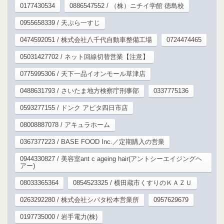
0177430534
0886547552 / （株）ニチイ学館 徳島校
0955658339 / 天ぷら一すじ
0474592051 / 株式会社八千代自動車整備工場
0724474465
05031427702 / ネット回線切替営業【注意】
0775995306 / 天下一品イオンモール草津店
0488631793 / さいたま地方検察庁刑事部
0337775136
0593277155 / ドンク アピタ四日市店
08008887078 / アキュラホーム
0367377223 / BASE FOOD Inc.／定期購入の営業
0944330827 / 美容室ant c ageing hair(アントシーエイジングヘ
アー)
08033365364
0854523325 / 横田蔵市くすりのＫＡＺＵ
0263292280 / 株式会社シバタ松本営業所
0957629679
0197735000 / 岩手電力(株)