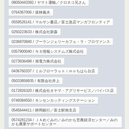
08050443392 / ヤマト運輸／クロネコ兄さん
0764367006 / 坂林義夫
0559526141 / マルサン書店／富士急店マンガフロンティア
0250223633 / 株式会社新森
0236870840 / ブーランジェリーカフェ・ラ・プロヴァンス
0357900040 / ＮＳ情報システムズ株式会社
0273936498 / 旭電力株式会社
0436760337 / ミルフローラｕｎｉｍｏちはら台店
05033858935 / 有限会社井上
0172826320 / 株式会社オヤマ・アグリサービス／バイパス店
0749384550 / キンセンカッティングステーション
0545644411 / 静岡銀行／富士駅南支店
0574281234 / ＪＡめぐみの／みのかも営農経済センター／みの
かも農業サポートセンター