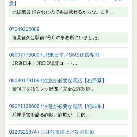
意】
元従業員 消されたので再度載せるからな。古川…
07049205089
塩見征久は駅前2号店の事務所にいました。
08007776600 / JR東日本／SMS送信専用
JR東日本／JREID認証コード…
08089179109 / 注意が必要な電話【犯罪系】
警視庁を語るクソ野郎／完全な詐欺師…
09021139606 / 注意が必要な電話【犯罪系】
兵庫県警を語る詐欺／詐欺が、目的…
0120321874 / 三井住友海上／災害対策