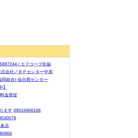
25887244 / エフコープ生協
若松彌株式会社／ＢＰセンター中原
生活協同組合) 仙台西センター
査中】
んき料金督促
あります
09016968108
9530579
９条店
80806