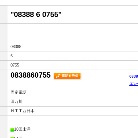
"08388 6 0755"
08388
6
0755
0838860755
083
エン
固定電話
田万川
ＮＴＴ西日本
10回未満