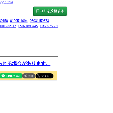
App Store
口コミを投稿する
60150
0120511094
05031159373
8001232147
05077893745
0368975581
られる場合があります。
共有