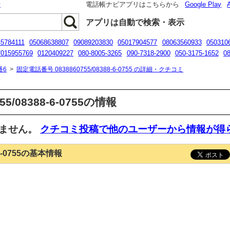
話
電話帳ナビアプリはこちらから
Google Play
アプリは自動で検索・表示
5784111
05068638807
09089203830
05017904577
08063560933
050310
7015955769
0120409227
080-8005-3265
090-7318-2900
050-3175-1652
0
0120944943
番6
>
固定電話番号 0838860755/08388-6-0755 の詳細・クチコミ
5/08388-6-0755の情報
いません。
クチコミ投稿で他のユーザーから情報が得
-6-0755の基本情報