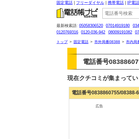
固定電話
フリーダイヤル
携帯電話
IP電
最新検索語:
05058306520
07014919180
034
0120769316
0120-036-942
08009191082
0
0120-929-090
05031599791
08080884852
トップ
>
固定電話
>
市外局番08388
>
市内局
電話番号083886075
現在クチコミが集まって
電話番号0838860755/08388
広告