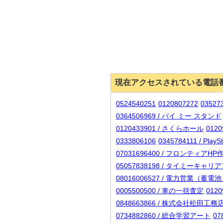
現在アクセスされている電話
0524540251
0120807272
0352
0364506969 / バイ ミー スタンド
0120433901 / さくらホール
012
0333806106
0345784111 / P
07031696400 / フロンティアH
05057838198 / タイミーキ
08016006527 / 電力営
0005500500 / 車の一括査定
012
0848663866 / 株式会社松田工務
0734882860 / 総合学習アート
07