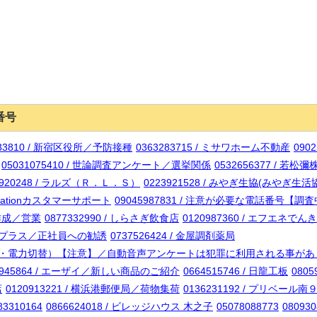
番号
733810 / 新宿区役所／予防接種
0363283715 / ミサワホーム不動産
090
05031075410 / 世論調査アンケート／選挙関係
0532656377 / 
0920248 / ラルズ（Ｒ．Ｌ．Ｓ）
0223921528 / みやぎ生協(みやぎ
layStationカスタマーサポート
09045987831 / 注意が必要な電話番号【調
P作成／営業
0877332990 / しらさぎ飲食店
0120987360 / エフエネで
ャリアプラス／正社員への勧誘
0737526424 / 金屋調剤薬局
業（蓄電池・電力切替）【注意】／自動音声アンケートは犯罪に利用される事が
0945864 / エーザイ／新しい商品のご紹介
0664515746 / 日龍工板
0805
店
0120913221 / 横浜港郵便局／荷物集荷
0136231192 / プリベール南
83310164
0866624018 / ビレッジハウス 木之子
05078088773
080930