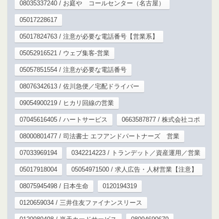
08035337240 / お庭や コールセンター（名古屋）
05017228617
05017824763 / 注意が必要な電話番号【営業系】
05052916521 / ウェブ集客-営業
05057851554 / 注意が必要な電話番号
08076342613 / 佐川急便／宅配ドライバー
09054900219 / ヒカリ回線の営業
07045616405 / ハートサービス
0663587877 / 株式会社コポ
08000801477 / 司法書士 エフアンドパートナーズ 営業
07033969194
0342214223 / トランデット／資産運用／営業
05017918004
05054971500 / 求人広告・人材営業【注意】
08075945498 / 日本生命
0120194319
0120659034 / 三井住友ファイナンスリース