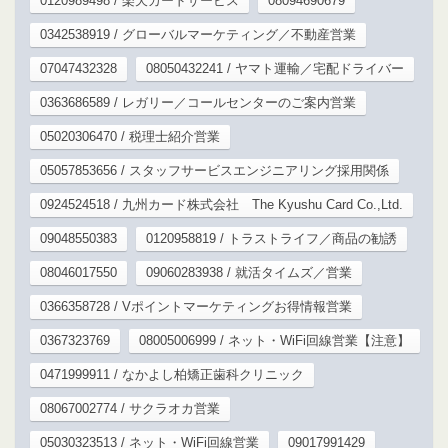
0120989498 / 楽天カードサービス
08094690679
0342538919 / グローバルマーケティング／不動産営業
07047432328
08050432241 / ヤマト運輸／宅配ドライバー
0363686589 / レガリー／コールセンターのご案内営業
05020306470 / 税理士紹介営業
05057853656 / スタッフサービスエンジニアリング採用関係
0924524518 / 九州カード株式会社 The Kyushu Card Co.,Ltd.
09048550383
0120958819 / トラストライフ／商品の勧誘
08046017550
09060283938 / 就活タイムズ／営業
0366358728 / Vポイントマーケティングお得情報営業
0367323769
08005006999 / ネット・WiFi回線営業【注意】
0471999911 / なかよし柏矯正歯科クリニック
08067002774 / サクラオカ営業
05030323513 / ネット・WiFi回線営業
09017991429