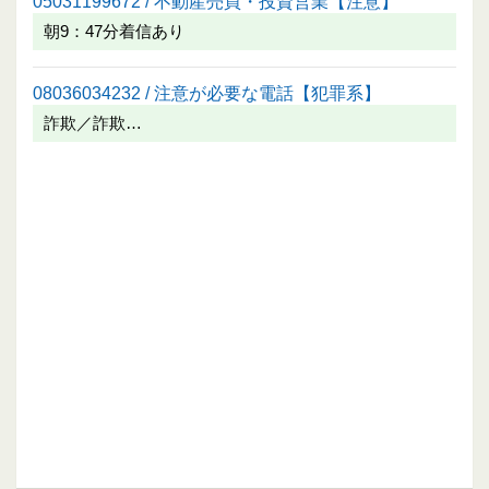
05031199672 / 不動産売買・投資営業【注意】
朝9：47分着信あり
08036034232 / 注意が必要な電話【犯罪系】
詐欺／詐欺…