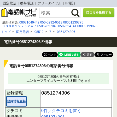
固定電話
携帯電話
フリーダイヤル
IP電話
口コミを投稿する
最新検索語:
08071049442
050-5292-0513
08001230775
０８００２２２５２４７
05057857040
0582654141
08009199823
06-4400-7998
0120991676
0120577744
08015851598
080-8047-9506
トップ
>
固定電話
>
08512
>
7
>
0851274306
0671673805
09019592041
06-6348-2204
0120299１20
070-2642-5619
050 5291 6521
0120 762 065
0363739821
08016006323
05038524151
08032121534
0582142363
0120426288
電話番号0851274306の情報
共有
電話番号0851274306の電話番号情報
0851274306の番号所有者は
エンタープライズサービスを利用できます
0851274306
登録情報
登録情報更新
クチコミ
0件／クチコミを書く