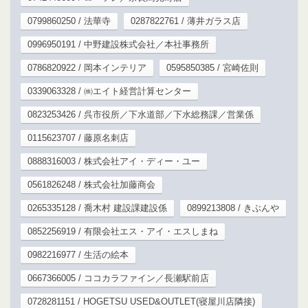
0799860250 / 法華寺
0287822761 / 薄井ガラス店
0996950191 / 中野建設株式会社／本社事務所
0786820922 / 岡本インテリア
0595850385 / 宮崎佐則
0339063328 / ㈱エイト経営計算センター
0823253426 / 呉市役所／下水道部／下水総務課／営業係
0115623707 / 藤原名刺店
0888316003 / 株式会社アイ・ディー・ユー
0561826248 / 株式会社加藤商会
0265335128 / 喬木村 建設課建設係
0899213808 / きぶんや
0852256919 / 有限会社エス・アイ・エスしまね
0982216977 / 生活の絵本
0667366005 / ココカラファイン／長瀬駅前店
0728281151 / HOGETSU USED&OUTLET(寝屋川店隣接)