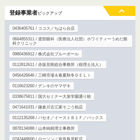
登録事業者
ピックアップ
0436405761 / ココス／ちはら台店
0664855311 / 渡部眼科（医療法人社団）ホワイティーうめだ眼
科クリニック
0980436912 / 株式会社ブルーボール
0112812611 / 赤坂見附総合事務所（税理士法人）
0456426646 / 三崎市場＆春夏秋冬ＤＥＬＩ
0116623260 / デンキのヤマザキ
0338675811 / 国大セミナー大泉学園通り校
0471641031 / 鎌倉川古江家そごう柏店
0112135268 / パセオ／イーストＢ１Ｆ／バックス
0878134088 / 山本純税理士事務所
0742448600 / ローソン／奈良鳥見町店