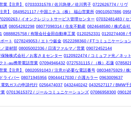
i回線営業【注意】
07033331578 / 佐川急便／佐川男子
0722626774 / リヴ
【注意】
0849521117 / 中国ニチユ（株） 福山営業所
09010507886
095
570200263 / イオンクレジットサービス管理センター
07032481483
職勧誘
08054282298
08077098314 / 住友不動産
0824648580 / 
1
0888825758 / 有限会社金田自動車工業
0120252331
0120274408
bサポート
0278249053 / エトウ鈑金
0522288360 / FTコミュニケー
会社／資材部
08005002336 / 日清ファルマ／営業
09072452144
クト損害保険株式会社／お客さまセンター
0120922474 / コミュファ光／ネ
コネクト-au携帯電話営業
07094946432
0727531115 / （株）石蓮
07858
i回線営業【注意】
08020591043 / 注意が必要な電話番号
08034875929 / 
宅配ドライバー
08071945956
09044417030 / 介護カラー
0963009637
ング／電気ガスの申請代行
0256474037
0432440242
0432527117 / BMW
営業
07013615372 / ジールコミュニケーションズ
07086958300
09012