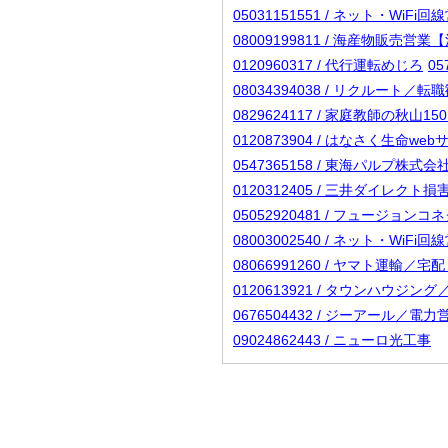
05031151551 / ネット・WiF
08009199811 / 海産物販売営業
0120960317 / 代行運転めじろ
0
08034394038 / リクルート／転
0829624117 / 家庭教師の秋山150
0120873904 / はなさく生命we
0547365158 / 東海パルプ株式
0120312405 / 三井ダイレ
05052920481 / フュージョン
08003002540 / ネット・WiF
08066991260 / ヤマト運輸／
0120613921 / タウンハウジ
0676504432 / ジーアール／電力
09024862443 / ニューロ光工事