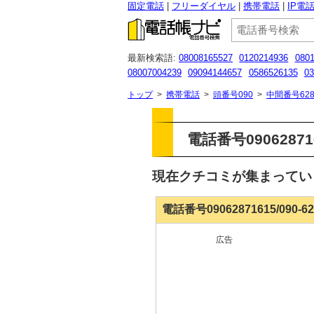
固定電話
フリーダイヤル
携帯電話
IP電
最新検索語:
08008165527
0120214936
080
08007004239
09094144657
0586526135
03
0120 929 090
03 5050 1558
08005555888
トップ
>
携帯電話
>
頭番号090
>
中間番号628
電話番号090628716
現在クチコミが集まって
電話番号09062871615/090-
広告