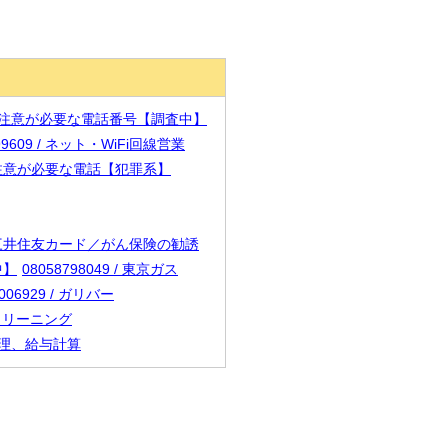
52 / 注意が必要な電話番号【調査中】
99609 / ネット・WiFi回線営業
1 / 注意が必要な電話【犯罪系】
5 / 三井住友カード／がん保険の勧誘
中】
08058798049 / 東京ガス
2006929 / ガリバー
/ クリーニング
怠管理、給与計算