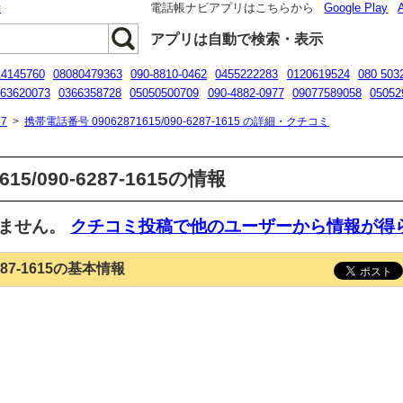
話
電話帳ナビアプリはこちらから
Google Play
アプリは自動で検索・表示
14145760
08080479363
090-8810-0462
0455222283
0120619524
080 503
63620073
0366358728
05050500709
090-4882-0977
09077589058
05052
0120-0-77777
7
>
携帯電話番号 09062871615/090-6287-1615 の詳細・クチコミ
15/090-6287-1615の情報
いません。
クチコミ投稿で他のユーザーから情報が得
6287-1615の基本情報