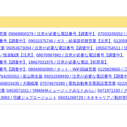
資営業
09068800379 / 注意が必要な電話番号【調査中】
070333355
電話番号【調査中】
09015375746 / ガス・給湯器切替営業【注意】
01205
営業
05053673094 / 注意が必要な電話番号【調査中】
1855075451
イヤー／投資勧誘【注意】
08070987881 / 注意が必要な電話番号【調査中】
電話番号【調査中】
18667031875 / 注意が必要な電話【犯罪系】
電話番号【調査中】
08049650900 / ネット・WiFi回線営業
012082966
764255552 / 富山県生協
05031599930 / 注意が必要な電話番号【調査
669015435 / 大陽紙業
07074670390 / 電気自動車充電器設置営業
022
営業
0453071011 / YAMAHAミュージックみなとみらい
0471971192 
913083 / 宅建ジョブエージェント
05031268729 / ネオキャリア／勤