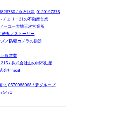
8826760 / 永石眼科
0120197375
 / センチェリー21の不動産営業
株式会社ドーユー大地三次営業所
 / 牛若丸／ストーリー
ションズ／防犯カメラの勧誘
ット回線営業
21215 / 株式会社山の街不動産
株式会社nexil
千葉北
0570088068 / 夢グループ
875471