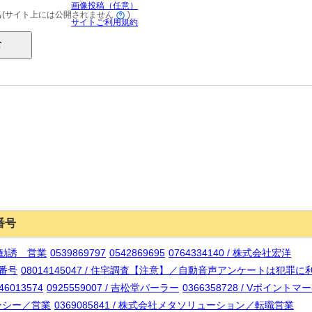
画像投稿（任意）
(サイト上には公開されません
)
る
サイトご利用規約
番号
ト／勧誘 営業
0539869797
0542869695
0764334140 / 株式会社宏洋
話番号
08014145047 / 住宅調査【注意】／自動音声アンケートは犯
46013574
0925559007 / 吉松堂パーラー
0366358728 / Vポイン
ェンシー／営業
0369085841 / 株式会社メタソリューション／転職営業