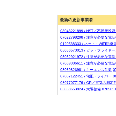
最新の更新事業者
08043221899 / NST／不動産投
07022798298 / 注意が必要な
0120538333 / ネット・WiFi回線
05036573013 / ビットフラ
05052921972 / 注意が必要な
07069886611 / 注意が必要な
08069826981 / キーエンス営業
0
07087122451 / 宅配ドライバー
0
08077077176 / GR／電気の測定
05058653824 / 太陽整備
07050