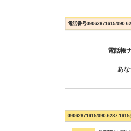
電話番号09062871615/090-
電話帳
あな
09062871615/090-6287-