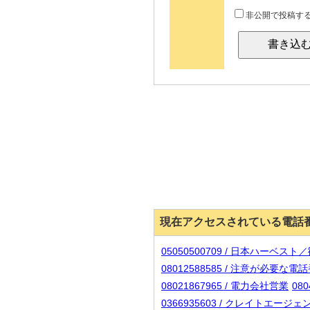
非公開で投稿す
現在アクセスされている電話
05050500709 / 日本ハーベス
08012588585 / 注意が必要な電
08021867965 / 電力会社営業
080
0366935603 / クレイトエージ