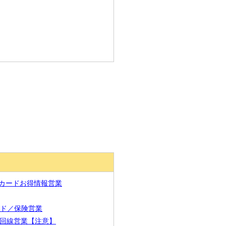
ンタカードお得情報営業
友カード／保険営業
WiFi回線営業【注意】