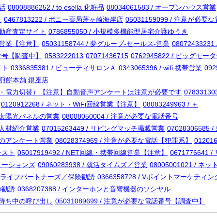
電話
08008886252 / to esella 化粧品
08034061583 / オープンハウス営業
）
0467813222 / ボニー薬局茅ヶ崎海岸店
05031159099 / 注意が
／不動産査定サイト
0786855050 / 小規模多機能型居宅介護ゆうき
i回線営業【注意】
05031158744 / 夢グループ-セールス-営業
08072433
電話番号【調査中】
0583222013
07071436715
0762945822 / ビッグモ
イト
0336835381 / ビューティサロンＡ
0343065396 / wifi 携帯営業
09
 山香煎餅本舗 銀座店
業（太陽光・電力切替）【注意】自動音声アンケートは注意が必要です
078331
0120912268 / ネット・WiFi回線営業【注意】
08083249963 / ＋
イフ／太陽光パネルの営業
08008050004 / 注意が必要な電話番号
ニア人材紹介営業
07015263449 / リビングマッチ掲載営業
07028306585
不動産のアンケート営業
08028374969 / 注意が必要な電話【犯罪系】
01201
アシスト
05017919492 / NET回線・携帯回線営業【注意】
067177664
リューションズ
09060283938 / 就活タイムズ／営業
08005001021 / 
/ CCCライフパートナーズ／保険勧誘
0366358728 / Vポイントマーケテ
険の勧誘
0368207388 / インターホンと音響機器のソシヤル
／順番待ち中の呼び出し
05031089699 / 注意が必要な電話番号【調査中】