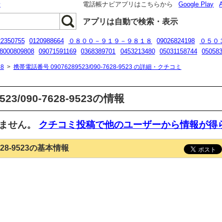
話
電話帳ナビアプリはこちらから
Google Play
アプリは自動で検索・表示
22350755
0120988664
０８００－９１９－９８１８
09026824198
０５０
8000809808
09071591169
0368389701
0453213480
05031158744
05058
070 9275 5051
0120429313
8
>
携帯電話番号 09076289523/090-7628-9523 の詳細・クチコミ
23/090-7628-9523の情報
いません。
クチコミ投稿で他のユーザーから情報が得
7628-9523の基本情報