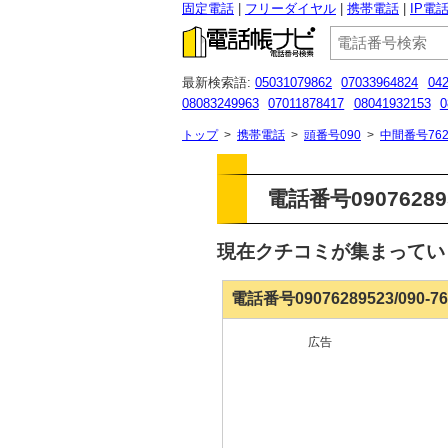
固定電話
フリーダイヤル
携帯電話
IP電
最新検索語:
05031079862
07033964824
04
08083249963
07011878417
08041932153
0
05031211924
05030923926
080 8047 9557
トップ
>
携帯電話
>
頭番号090
>
中間番号762
電話番号090762895
現在クチコミが集まって
電話番号09076289523/090-
広告