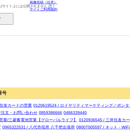
画像投稿（任意）
(サイト上には公開されません
)
る
サイトご利用規約
番号
 三井住友カードの営業
0120619524 / ロイヤリティマーケティング／ポ
商店ご注文・お問い合わせ
0859386666
0486339440
ート設置営業/三菱蓄電池営業【グローバルライフ】
0120936545 / 三井住
グ
0965322531 / 八代市役所 八千把出張所
08007005597 / ネット・