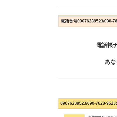
電話番号09076289523/090-
電話帳
あな
09076289523/090-7628-