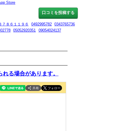
App Store
口コミを投稿する
３７８６１１９６
0492995782
0343765736
302778
05052920351
09054024137
られる場合があります。
共有