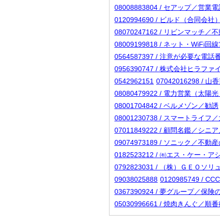
08008883804 / セアップ／営業
0120994690 / ビルド（合同会社
08070247162 / リビンマッチ
08009199818 / ネット・WiF
0564587397 / 注意が必要な
0956390747 / 株式会社ヒラファ
0542962151
07042016298 /
08080479922 / 電力営
08001704842 / ベルメゾン／勧誘
08001230738 / スマートラ
07011849222 / 顧問名鑑／シ
09074973189 / ソニック／
0182523212 / ㈲エス・ケー・
0792823031 / （株）ＧＥＯソ
09038025888
0120985749 
0367390924 / 夢グループ／保
05030996661 / 焼肉きんぐ