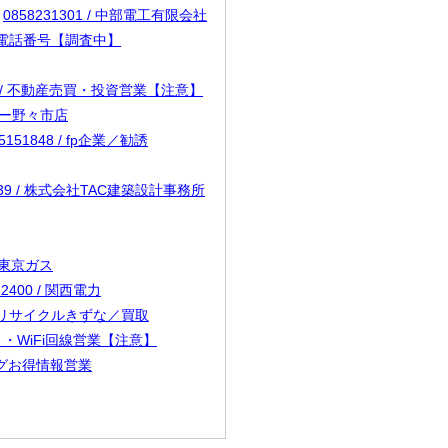
0858231301 / 中部電工有限会社
必要な電話番号【調査中】
231 / 不動産売買・投資営業【注意】
ーター野々市店
25151848 / fp企業／勧誘
3039 / 株式会社TAC建築設計事務所
 / 東京ガス
62400 / 関西電力
1 / リサイクルきずな／買取
ネット・WiFi回線営業【注意】
ィングお得情報営業