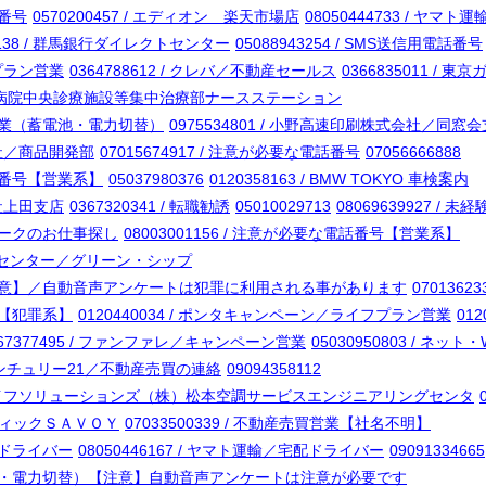
話番号
0570200457 / エディオン 楽天市場店
08050444733 / ヤ
39138 / 群馬銀行ダイレクトセンター
05088943254 / SMS送信用電話番号
金プラン営業
0364788612 / クレバ／不動産セールス
0366835011 / 東京
学 附属病院中央診療施設等集中治療部ナースステーション
電力営業（蓄電池・電力切替）
0975534801 / 小野高速印刷株式会社／同窓
式会社／商品開発部
07015674917 / 注意が必要な電話番号
07056666888
電話番号【営業系】
05037980376
0120358163 / BMW TOKYO 車検案内
会社上田支店
0367320341 / 転職勧誘
05010029713
08069639927 /
ィーワークのお仕事探し
08003001156 / 注意が必要な電話番号【営業系】
S調査センター／グリーン・シップ
替営業【注意】／自動音声アンケートは犯罪に利用される事があります
07013623
電話【犯罪系】
0120440034 / ポンタキャンペーン／ライフプラン営業
012
367377495 / ファンファレ／キャンペーン営業
05030950803 / ネッ
 / センチュリー21／不動産売買の連絡
09094358112
ーバルライフソリューションズ（株）松本空調サービスエンジニアリングセンタ
 ブティックＳＡＶＯＹ
07033500339 / 不動産売買営業【社名不明】
宅配ドライバー
08050446167 / ヤマト運輸／宅配ドライバー
09091334665
業（太陽光・電力切替）【注意】自動音声アンケートは注意が必要です