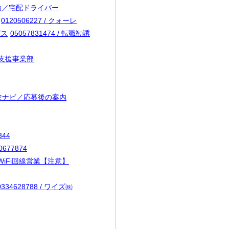
マト運輸／宅配ドライバー
0120506227 / クォーレ
ガス
05057831474 / 転職勧誘
会支援事業部
 未経験ナビ／応募後の案内
344
0677874
ト・WiFi回線営業【注意】
0334628788 / ワイズ㈱