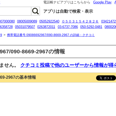
話
電話帳ナビアプリはこちらから
Google Play
アプリは自動で検索・表示
007000080
08005009089
05052922540
０５０３１５４２８２６
03421472
6358728
05031079507
0263872011
03-6737-7086
050-5292-0481
080020
0363739821
05068625185
9
>
携帯電話番号 09086692967/090-8669-2967 の詳細・クチコミ
67/090-8669-2967の情報
いません。
クチコミ投稿で他のユーザーから情報が得
8669-2967の基本情報