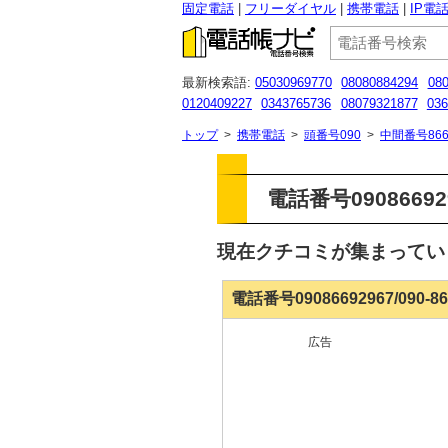
固定電話
フリーダイヤル
携帯電話
IP電
最新検索語:
05030969770
08080884294
08
0120409227
0343765736
08079321877
036
0120217924
050-3175-1652
07032516210
トップ
>
携帯電話
>
頭番号090
>
中間番号866
電話番号090866929
現在クチコミが集まって
電話番号09086692967/090-
広告