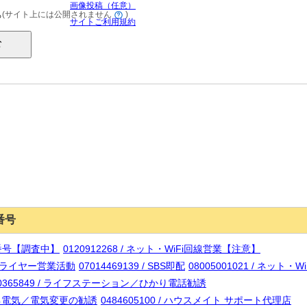
画像投稿（任意）
(サイト上には公開されません
)
る
サイトご利用規約
番号
電話番号【調査中】
0120912268 / ネット・WiFi回線営業【注意】
ャワードライヤー営業活動
07014469139 / SBS即配
08005001021 / ネット
20365849 / ライフステーション／ひかり電話勧誘
ハルエネ電気／電気変更の勧誘
0484605100 / ハウスメイト サポート代理店