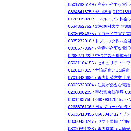
05017825149 / 注意が必要な電
0864841375 / ゼロ陸送
01201
0120995920 / エネループ／料
0534352752 / 浜松医科大
08080884675 / エコライフ
0335232018 / トプレック株
08085773394 / 注意が必要な
0268271222 / 中信アスナ株式
05031104156 / セキュリテ
0120197319 / 世論調査／G
07013426694 / 電力切
08026328604 / 注意が必要な
0286880285 / 宇都宮東郵便局
0
08014937588
08099317545
0263876106 / 日立グロ
05036410456
0663943412 /
08050438747 / ヤマト運輸／
08020591333 / 電力営