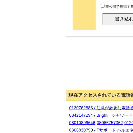
非公開で投稿す
現在アクセスされている電話
0120762886 / 注意が必要な
0342147294 / Bright シ
08010899646
08085757362
01
0366830799 / Fサポート 