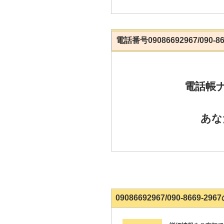
電話番号09086692967/090-
電話帳
あな
09086692967/090-8669-