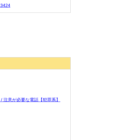
73424
417 / 注意が必要な電話【犯罪系】