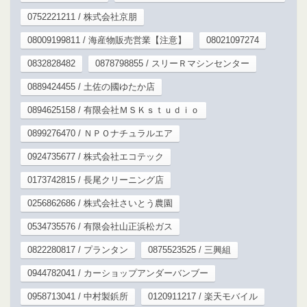
0752221211 / 株式会社京朋
08009199811 / 海産物販売営業【注意】
08021097274
0832828482
0878798855 / スリーＲマシンセンター
0889424455 / 土佐の國ゆたか店
0894625158 / 有限会社ＭＳＫｓｔｕｄｉｏ
0899276470 / ＮＰＯナチュラルエア
0924735677 / 株式会社エコテック
0173742815 / 長尾クリーニング店
0256862686 / 株式会社さいとう農園
0534735576 / 有限会社山正浜松ガス
0822280817 / プランタン
0875523525 / 三興組
0944782041 / カーショップアンダーバンブー
0958713041 / 中村製鋲所
0120911217 / 楽天モバイル