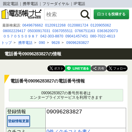
固定電話
携帯電話
フリーダイヤル
IP電話
口コミを投稿する
最新検索語:
0649676662
0120912268
0120881724
0120905062
08002229417
05030917031
0367055511
0766751163
0363620073
０５７０５５０９８７
042-303-8870
09041457451
080-7022-4613
05031118111
03-5244-9650
0120030277
08070224613
0120４０７０７２
トップ
>
携帯電話
>
090
>
9628
>
09096283827
080-8047-9490
090 5063 0769
0538678560
0120926483
05031876095
080-7022-1906
05057834765
電話番号09096283827の情報
共有
電話番号09096283827の電話番号情報
09096283827の番号所有者は
エンタープライズサービスを利用できます
09096283827
登録情報
登録情報更新
クチコミ
0件／クチコミを書く