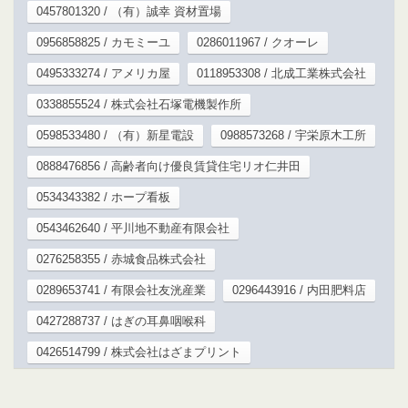
0457801320 / （有）誠幸 資材置場
0956858825 / カモミーユ
0286011967 / クオーレ
0495333274 / アメリカ屋
0118953308 / 北成工業株式会社
0338855524 / 株式会社石塚電機製作所
0598533480 / （有）新星電設
0988573268 / 宇栄原木工所
0888476856 / 高齢者向け優良賃貸住宅リオ仁井田
0534343382 / ホープ看板
0543462640 / 平川地不動産有限会社
0276258355 / 赤城食品株式会社
0289653741 / 有限会社友洸産業
0296443916 / 内田肥料店
0427288737 / はぎの耳鼻咽喉科
0426514799 / 株式会社はざまプリント