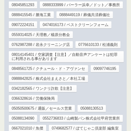
08045851293
0888333999 / パーラー浜幸／ドット／事務所
0888415545 / 勝海工業
0888449119 / 葬儀共済葬儀社
09072224151
0474016173 / ベストクリーンフォーム
0559314025 / 天理教／楊原分教会
0762987288 / 岩永クリーニング店
0776610133 / 松浦義則
08014145401 / 空家調査【注意】／自動音声アンケートは犯罪
に利用される事があります
0848561725 / クチュール・ド・アヴァンセ
09097746195
0988842825 / 株式会社まえさと／本社工場
0342182565 / ワンクリ詐欺【注意】
0366328616 / 労働保険局
05050500675 / 通販／セールス営業
05088130513
05088134090
0552736833 / 山崎製パン株式会社甲府営業所
0667021010 / 魚傑
0749682577 / ぼてじゃこ倶楽部 編集室