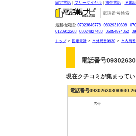
固定電話
フリーダイヤル
携帯電話
IP電
最新検索語:
07023846778
08029310308
070
0120912268
08024827483
05054974352
09
08077691569
09047917832
080 8047 9298
トップ
>
固定電話
>
市外局番0930
>
市内局番
電話番号093026303
現在クチコミが集まって
電話番号0930263030/0930-
広告