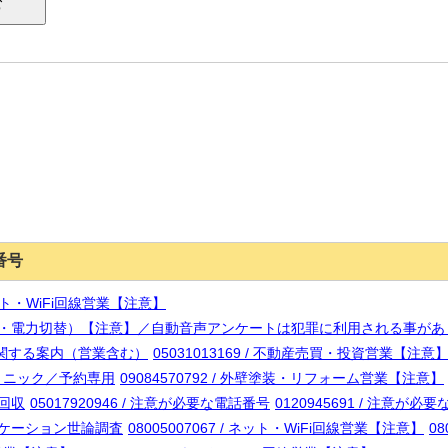
番号
 ネット・WiFi回線営業【注意】
業（蓄電池・電力切替）【注意】／自動音声アンケートは犯罪に利用される事が
ビスに関する案内（営業含む）
05031013169 / 不動産売買・投資営業【注意
スクリニック／予約専用
09084570792 / 外壁塗装・リフォーム営業【注意】
権回収
05017920946 / 注意が必要な電話番号
0120945691 / 注意が
ミュニケーション世論調査
08005007067 / ネット・WiFi回線営業【注意】
08