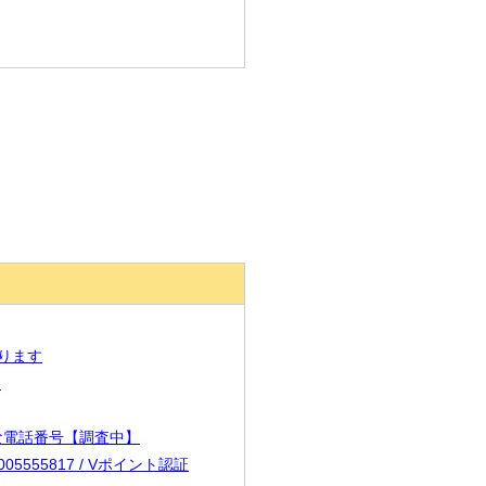
あります
】
必要な電話番号【調査中】
005555817 / Vポイント認証