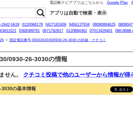
話
電話帳ナビアプリはこちらから
Google Play
アプリは自動で検索・表示
-2642-5619
0120068178
0427181509
0456137934
08080884625
0808047
63811521
0368389701
0671782817
0120894362
07013429401
080-8088-
0120984575
26
>
固定電話番号 0930263030/0930-26-3030 の詳細・クチコミ
0/0930-26-3030の情報
いません。
クチコミ投稿で他のユーザーから情報が得
26-3030の基本情報