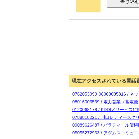
現在アクセスされている電話
0762053999
08003005816 /
08016006539 / 電力営
0120068178 / KDDI／サー
0788818221 / 川口レディー
09089626487 / パラティール債
05055272963 / アダムスコ