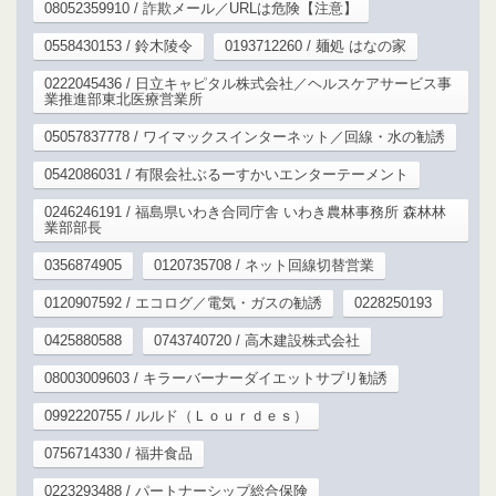
08052359910 / 詐欺メール／URLは危険【注意】
0558430153 / 鈴木陵令
0193712260 / 麺処 はなの家
0222045436 / 日立キャピタル株式会社／ヘルスケアサービス事
業推進部東北医療営業所
05057837778 / ワイマックスインターネット／回線・水の勧誘
0542086031 / 有限会社ぶるーすかいエンターテーメント
0246246191 / 福島県いわき合同庁舎 いわき農林事務所 森林林
業部部長
0356874905
0120735708 / ネット回線切替営業
0120907592 / エコログ／電気・ガスの勧誘
0228250193
0425880588
0743740720 / 高木建設株式会社
08003009603 / キラーバーナーダイエットサプリ勧誘
0992220755 / ルルド（Ｌｏｕｒｄｅｓ）
0756714330 / 福井食品
0223293488 / パートナーシップ総合保険