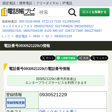
固定電話
携帯電話
フリーダイヤル
IP電話
口コミを投稿する
最新検索語:
050-2018-8408
0722 21 7220
0120926483
０１２０９２１７９３
05055276322
0227459628
09030356527
05030917031
08007004239
0120 390 197
0367377369
0942276607
08048920755
08008052212
0764440001
080-4740-0280
0120-102-184
トップ
>
固定電話
>
0930
>
52
>
0930521229
08002226390
09076114794
03-6688-9838
090-8866-8712
08020591278
0120-036-942
07033964940
08034292704
電話番号0930521229の情報
共有
電話番号0930521229の電話番号情報
0930521229の番号所有者は
エンタープライズサービスを利用できます
0930521229
登録情報
登録情報更新
クチコミ
0件／クチコミを書く