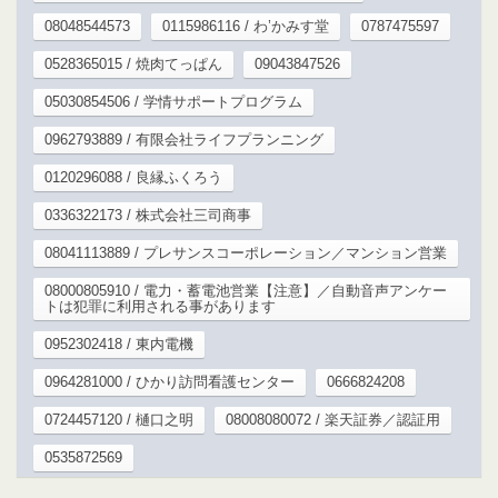
08048544573
0115986116 / わ’かみす堂
0787475597
0528365015 / 焼肉てっぱん
09043847526
05030854506 / 学情サポートプログラム
0962793889 / 有限会社ライフプランニング
0120296088 / 良縁ふくろう
0336322173 / 株式会社三司商事
08041113889 / プレサンスコーポレーション／マンション営業
08000805910 / 電力・蓄電池営業【注意】／自動音声アンケー
トは犯罪に利用される事があります
0952302418 / 東内電機
0964281000 / ひかり訪問看護センター
0666824208
0724457120 / 樋口之明
08008080072 / 楽天証券／認証用
0535872569