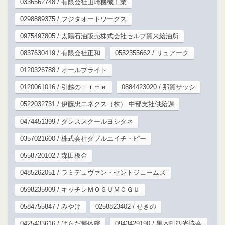
0336562748 / 有限会社山崎機械工業
0298889375 / フジタオートワークス
0975497805 / 太陽石油販売株式会社セルフ賀来給油所
0837630419 / 有限会社正和
0552355662 / リュアーク
0120326788 / オールブライト
0120061016 / 引越のＴｉｍｅ
0884423020 / 那賀サッシ
0522032731 / 伊藤忠エネクス（株） 中部支社供給課
0474451399 / ダンススクールヨシタネ
0357021600 / 株式会社ダブルエイチ・ピー
0558720102 / 森田板金
0485262051 / ラミデュヴァン・セントジェームズ
0598235909 / キッチンＭＯＧＵＭＯＧＵ
0584755847 / みやけ
0258823402 / せきの
0425433616 / はらだ整体院
0943429190 / 黒木町観光協会