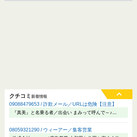
クチコミ
新着情報
09088479653 / 詐欺メール／URLは危険【注意】
『真美』と名乗る者／出会い まみって呼んで～♪…
08059321290 / ウィーアー／集客営業