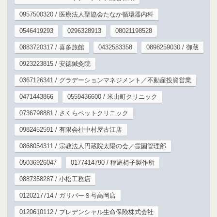
0957500320 / 医療法人聖協会たなか循環器内科
0546419293
0296328913
08021198528
0883720317 / 喜多旅館
0432583358
0898259030 / 御蔵
0923223815 / 安徳鍼灸院
0367126341 / グラデーションマネジメント／不動産投資営業
0471443866
0559436600 / 米山町クリニック
0736798881 / さくらペットクリニック
0982452591 / 有限会社中村屋古江店
0868054311 / 宗教法人円蔵院太陽の会／霊園管理部
05036926047
0177414790 / 稲庭椅子製作所
0887358287 / 小松工務店
0120217714 / ガリバー８号高岡店
0120610112 / プレデンシャル生命保険株式会社