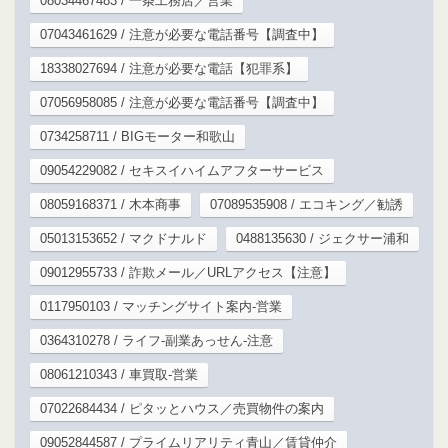
08034467483 / 一条工務店／営業
07043461629 / 注意が必要な電話番号【調査中】
18338027694 / 注意が必要な電話【犯罪系】
07056958085 / 注意が必要な電話番号【調査中】
0734258711 / BIGモーター和歌山
09054229082 / セキスイハイムアフターサービス
08059168371 / 木本商事
07089535908 / エコキング／勧誘
05013153652 / マクドナルド
0488135630 / ジェクサー浦和
09012955733 / 詐欺メール／URLアクセス【注意】
0117950103 / マッチングサイト案内-営業
0364310278 / ライフ-副業あっせん-注意
08061210343 / 車買取-営業
07022684434 / ピタッとハウス／売買物件の案内
09052844587 / プライムリアリティ青山／賃貸仲介