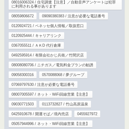
08016006324 / 住宅調査【注意】／自動音声アンケートは犯罪
に利用される事があります
08059806672
09090380383 / 注意が必要な電話番号
0120924721 / ベネッセ個人情報／取扱窓口
0120925444 / キャリアリンク
0367055511 / ＡＫD 代行倉庫
0492595914 / 有限会社かじ兵衛／竹間沢店
08008080706 / ニチガス／電気料金プランの勧誘
09058300316
0570088068 / 夢グループ
07069797630 / 注意が必要な電話番号
08007005597 / ネット・WiFi回線営業【注意】
09030771503
0113732827 / 竹山高原温泉
0425910678 / 開運そば／境内売店
0455927972
05057944996 / ネット・WiFi回線営業【注意】