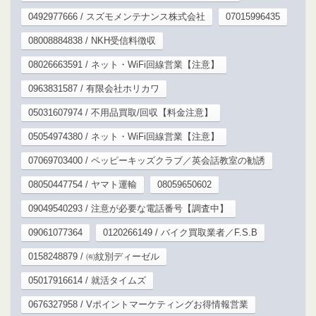
0492977666 / スズモメンテナンス株式会社
07015996435
08008884838 / NKH受信料徴収
08026663591 / ネット・WiFi回線営業【注意】
0963831587 / 有限会社ホリカワ
05031607974 / 不用品買取/回収【料金注意】
05054974380 / ネット・WiFi回線営業【注意】
07069703400 / ペッピーキッズクラブ／英会話教室の勧誘
08050447754 / ヤマト運輸
08059650602
09049540293 / 注意が必要な電話番号【調査中】
09061077364
0120266149 / バイク買取業者／F.S.B
0158248879 / ㈲紋別ディーゼル
05017916614 / 就活タイムズ
0676327958 / Vポイントマーケティングお得情報営業