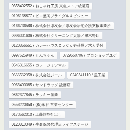
0358492552 / おしゃれ工房 東急ストア綾瀬店
0196138877 / ピコ盛岡ブライダル＆ビジュー
0166736586 / 株式会社厚友会／厚友会居宅介護支援事業所
0996331606 / 株式会社クリーニング太陽／串木野店
0120856551 / カレーハウスＣｏＣｏ壱番屋／求人受付
0997625949 / とんちゃん
0729550706 / プロショップユゲ
0546316655 / ガレージミツマル
0666562358 / 株式会社ジール
0240341110 / 里工業
0963490085 / サンドラッグ 託麻店
0862377845 / ラッキー産業
0558220858 / (株)永谷 営業センター
0173562010 / 工藤旅館仕出し
0120810349 / 生命保険代理店ライフステージ