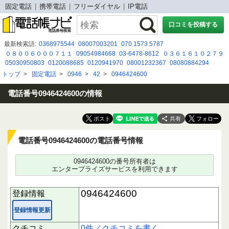
固定電話
携帯電話
フリーダイヤル
IP電話
口コミを投稿する
最新検索語:
0368975544
08007003201
070 1573 5787
０８００６０００７１１
09054984668
03-6478-8612
０３６１６１０２７９
05030950803
0120088685
0120941970
08001232367
08080884294
09089562199
0120792197
0254265411
08007005586
0120106022
トップ
>
固定電話
>
0946
>
42
>
0946424600
08058444402
07089199264
080-8307-5144
0342166489
05052915349
03-4446-5382
05057834765
050-3175-1652
電話番号0946424600の情報
共有
電話番号0946424600の電話番号情報
0946424600の番号所有者は
エンタープライズサービスを利用できます
0946424600
登録情報
登録情報更新
クチコミ
0件／クチコミを書く