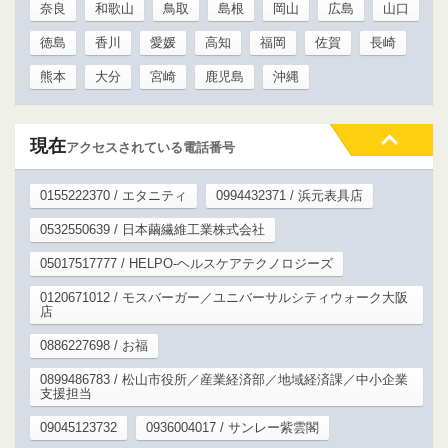
奈良
和歌山
鳥取
島根
岡山
広島
山口
徳島
香川
愛媛
高知
福岡
佐賀
長崎
熊本
大分
宮崎
鹿児島
沖縄
現在
アクセスされている電話番号
0155222370 / エタニティ
0994432371 / 浜元表具店
0532550639 / 日本繭繊維工業株式会社
05017517777 / HELPO-ヘルスケアテクノロジーズ
0120671012 / モスバーガー／ユニバーサルシティウォーク大阪
店
0886227698 / お福
0899486783 / 松山市役所／産業経済部／地域経済課／中小企業
支援担当
09045123732
0936004017 / サンレー紫雲閣