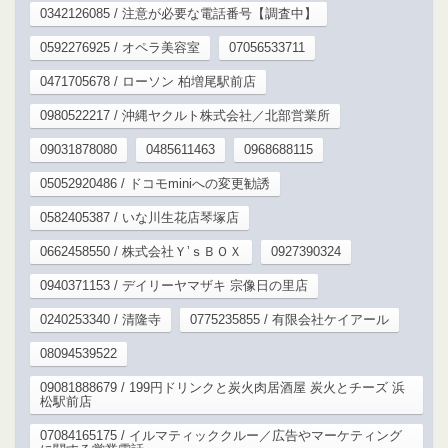
0342126085 / 注意が必要な電話番号【調査中】
0592276925 / オペラ美容室
07056533711
0471705678 / ローソン 柏増尾駅前店
0980522217 / 沖縄ヤクルト株式会社／北部営業所
09031878080
0485611463
0968688115
05052920486 / ドコモminiへの変更勧誘
0582405387 / いな川生花店琴塚店
0662458550 / 株式会社Ｙ’ｓＢＯＸ
0927390324
0940371153 / デイリーヤマザキ 宗像日の里店
0240253340 / 清隆寺
0775235855 / 有限会社ケイアール
08094539522
09081888679 / 199円ドリンクと炭火肉居酒屋 炭火とチーズ 浜
松駅前店
07084165175 / イルマティッククルー／広告やマーケティング