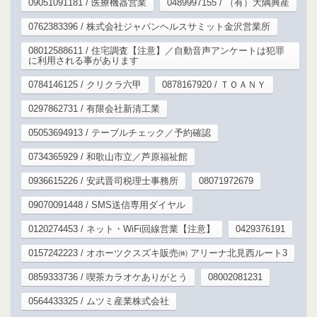
09051091181 / 医療機器営業
0489997155 / （有）大隅興産
0762383396 / 株式会社ジャパンヘルスサミット金沢営業所
08012588611 / 住宅調査【注意】／自動音声アンケートは犯罪
に利用される事があります
0784146125 / クリクラ六甲
0878167920 / ＴＯＡＮＹ
0297862731 / 有限会社新清工業
05053694913 / テーブルチェック／予約確認
0734365929 / 和歌山市立／芦原福祉館
0936615226 / 安武晋司税理士事務所
08071972679
09070091448 / SMS送信専用ダイヤル
0120274453 / ネット・WiFi回線営業【注意】
0429376191
0157242223 / オホーツクスズキ販売㈱ アリーナ北見西ルート3
0859333736 / 喫茶カラオケありがとう
08002081231
0564433325 / ムツミ産業株式会社