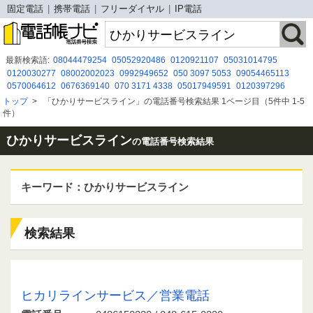
固定電話
携帯電話
フリーダイヤル
IP電話
最新検索語:
08044479254
05052920486
0120921107
05031014795
0120030277
08002002023
0992949652
050 3097 5053
09054465113
0570064612
0676369140
070 3171 4338
05017949591
0120397296
0120-966-897
050 3092 3435
0120 595 019
07012286703
0369149256
トップ
>
「ひかりサービスライン」の電話番号検索結果 1ページ目（5件中 1-5
070-1342-9435
0526891606
0367377369
070-1341-6633
0337143750
件）
0120-429-313
ひかりサービスライン
の電話番号検索結果
キーワード：ひかりサービスライン
検索結果
0486150230 / 048-615-0230
ヒカリラインサービス／営業電話