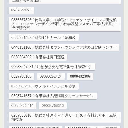
に関する営業電話
0982344093
0886567326 / 徳島大学／大学院ソシオテクノサイエンス研究部
／エコシステムデザイン部門／社会基盤システム工学大講座／
成行研究室
0985291492 / 財部ゼミナール／昭和校
0448131100 / 株式会社タウンハウジング／溝の口契約センター
0858364362 / 有限会社長田運送
09053247231 / 注意が必要な電話番号【調査中】
0527758108
08090251424
0809432306
0335683456 / ホテルアバンシェル赤坂
0598741637 / 有限会社大紀環境クリーンサービス
08059633914
09034768313
0257355010 / 株式会社さくら介護サービス／有料老人ホーム駅
前桜寿