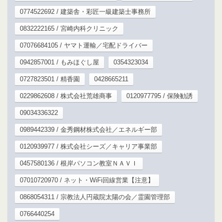
0774522692 / 建築舎・彩匠一級建築士事務所
0832222165 / 宮崎内科クリニック
07076684105 / ヤマト運輸／宅配ドライバー
0942857001 / もみほぐし屋
0354323034
0727823501 / 精香園
0428665211
0229862608 / 株式会社荒雄商事
0120977795 / 保険勧誘
09034336322
0989442339 / 金秀鋼材株式会社／エネルギー部
0120939977 / 株式会社シーズ／キャリア事業部
0457580136 / 根岸パソコン教室ＮＡＶＩ
07010720970 / ネット・WiFi回線営業【注意】
0868054311 / 宗教法人円蔵院太陽の会／霊園管理部
0766440254