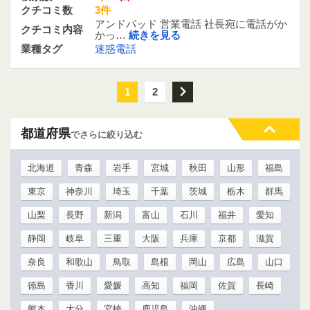
クチコミ数
3件
アンドパッド 営業電話 社長宛に電話がか
クチコミ内容
かっ…
続きを見る
業種タグ
迷惑電話
1
2
次
都道府県
でさらに絞り込む
北海道
青森
岩手
宮城
秋田
山形
福島
東京
神奈川
埼玉
千葉
茨城
栃木
群馬
山梨
長野
新潟
富山
石川
福井
愛知
静岡
岐阜
三重
大阪
兵庫
京都
滋賀
奈良
和歌山
鳥取
島根
岡山
広島
山口
徳島
香川
愛媛
高知
福岡
佐賀
長崎
熊本
大分
宮崎
鹿児島
沖縄