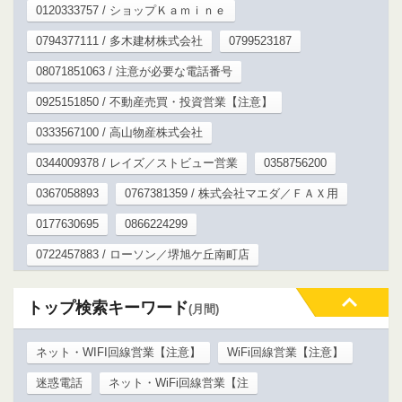
0120333757 / ショップＫａｍｉｎｅ
0794377111 / 多木建材株式会社
0799523187
08071851063 / 注意が必要な電話番号
0925151850 / 不動産売買・投資営業【注意】
0333567100 / 高山物産株式会社
0344009378 / レイズ／ストビュー営業
0358756200
0367058893
0767381359 / 株式会社マエダ／ＦＡＸ用
0177630695
0866224299
0722457883 / ローソン／堺旭ケ丘南町店
トップ検索キーワード
(月間)
ネット・WIFI回線営業【注意】
WiFi回線営業【注意】
迷惑電話
ネット・WiFi回線営業【注