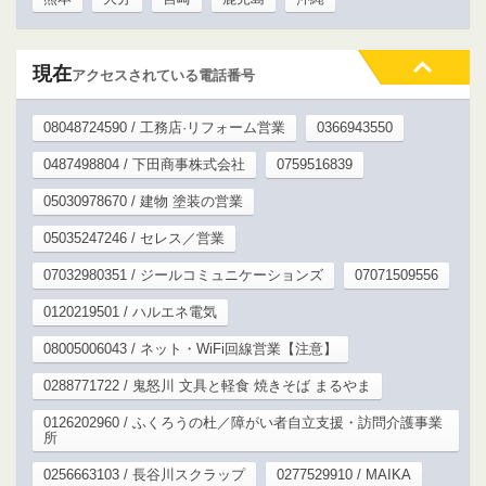
現在
アクセスされている電話番号
08048724590 / 工務店·リフォーム営業
0366943550
0487498804 / 下田商事株式会社
0759516839
05030978670 / 建物 塗装の営業
05035247246 / セレス／営業
07032980351 / ジールコミュニケーションズ
07071509556
0120219501 / ハルエネ電気
08005006043 / ネット・WiFi回線営業【注意】
0288771722 / 鬼怒川 文具と軽食 焼きそば まるやま
0126202960 / ふくろうの杜／障がい者自立支援・訪問介護事業
所
0256663103 / 長谷川スクラップ
0277529910 / MAIKA