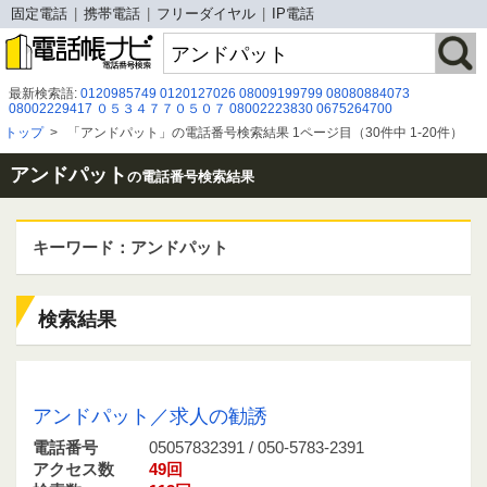
固定電話
携帯電話
フリーダイヤル
IP電話
最新検索語:
0120985749
0120127026
08009199799
08080884073
08002229417
０５３４７７０５０７
08002223830
0675264700
080-0170-0187
05052920484
05030917031
08003007026
0671782817
トップ
>
「アンドパット」の電話番号検索結果 1ページ目（30件中 1-20件）
05031723613
08008052212
050-5050-7789
08049274236
050-3091-7031
08005008188
0570028634
0570-020-200
09016025937
0120106022
05088800158
08044403009
アンドパット
の電話番号検索結果
キーワード：アンドパット
検索結果
05057832391 / 050-5783-2391
アンドパット／求人の勧誘
電話番号
05057832391 / 050-5783-2391
アクセス数
49回