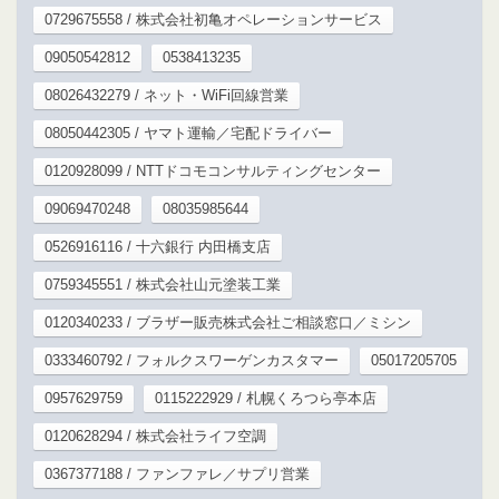
0729675558 / 株式会社初亀オペレーションサービス
09050542812
0538413235
08026432279 / ネット・WiFi回線営業
08050442305 / ヤマト運輸／宅配ドライバー
0120928099 / NTTドコモコンサルティングセンター
09069470248
08035985644
0526916116 / 十六銀行 内田橋支店
0759345551 / 株式会社山元塗装工業
0120340233 / ブラザー販売株式会社ご相談窓口／ミシン
0333460792 / フォルクスワーゲンカスタマー
05017205705
0957629759
0115222929 / 札幌くろつら亭本店
0120628294 / 株式会社ライフ空調
0367377188 / ファンファレ／サプリ営業