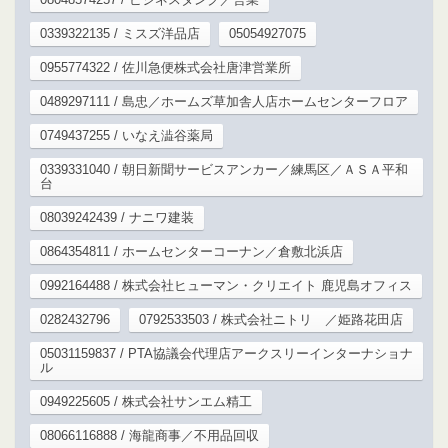
0339322135 / ミスズ洋品店
05054927075
0955774322 / 佐川急便株式会社唐津営業所
0489297111 / 島忠／ホームズ草加舎人店ホームセンターフロア
0749437255 / いなえ澁谷薬局
0339331040 / 朝日新聞サービスアンカー／練馬区／ＡＳＡ平和
台
08039242439 / ナニワ建装
0864354811 / ホームセンターコーナン／倉敷北浜店
0992164488 / 株式会社ヒューマン・クリエイト 鹿児島オフィス
0282432796
0792533503 / 株式会社ニトリ ／姫路花田店
05031159837 / PTA協議会代理店アークスリーインターナショナ
ル
0949225605 / 株式会社サンエム精工
08066116888 / 海龍商事／不用品回収