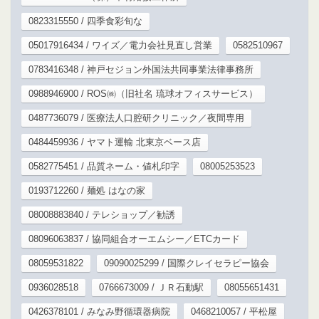
0823315550 / 四季食彩旬な
05017916434 / ワイズ／電力会社見直し営業
0582510967
0783416348 / 神戸セジョン外国法共同事業法律事務所
0988946900 / ROS㈱（旧社名 琉球オフィスサービス）
0487736079 / 医療法人口腔研クリニック／夜間専用
0484459936 / ヤマト運輸 北東京ベース店
0582775451 / 品質ネーム・値札印字
08005253523
0193712260 / 麺処 はなの家
08008883840 / テレショップ／勧誘
08096063837 / 協同組合オーエムシー／ETCカード
08059531822
09090025299 / 国際クレイセラピー協会
0936028518
0766673009 / ＪＲ石動駅
08055651431
0426378101 / みなみ野循環器病院
0468210057 / 平松屋