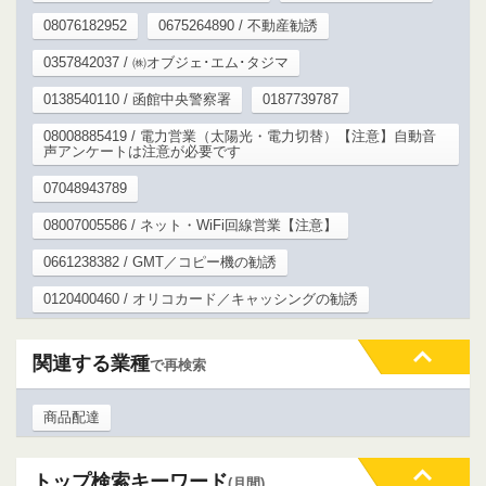
08076182952
0675264890 / 不動産勧誘
0357842037 / ㈱オブジェ･エム･タジマ
0138540110 / 函館中央警察署
0187739787
08008885419 / 電力営業（太陽光・電力切替）【注意】自動音
声アンケートは注意が必要です
07048943789
08007005586 / ネット・WiFi回線営業【注意】
0661238382 / GMT／コピー機の勧誘
0120400460 / オリコカード／キャッシングの勧誘
関連する業種
で再検索
商品配達
トップ検索キーワード
(月間)