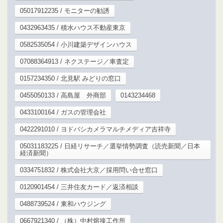
05017912235 / モニターの勧誘
0432963435 / 積水ハウス不動産東京
0582535054 / 小川建築デザインハウス
07088364913 / ネクステージ／車査定
0157234350 / 北見駅 みどりの窓口
0455050133 / 高島屋 外商部
0143234468
0433100164 / ガスの管理会社
0422291010 / ヨドバシカメラマルチメディア吉祥寺
05031183225 / 日経リサーチ／選挙情勢調査（読売新聞／日本
経済新聞）
0334751832 / 株式会社大京／採用問い合せ窓口
0120901454 / 三井住友カード／返済相談
0488739524 / 東和ハウジング
0667921340 / （株）中村熔接工作所