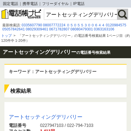
固定電話
携帯電話
フリーダイヤル
IP電話
最新検索語:
0335607790
08007772224
０５０５５３００６４４
0120984575
05057842641
08029309461
0671782807
08080479301
0363163106
03-6365-1163
08094139342
08002228275
0368975614
トップ
>
「アートセッティングデリバリー」の電話番号検索結果 1ページ目（約
０８００５００９７６６
05054976466
05035030177
0120-929-090
120件中 1-20件）
0368975581
08019256368
0366830158
080-8005-3265
042-303-8870
0154250502
0671660351
０５７０５５０９８７
アートセッティングデリバリー
の電話番号検索結果
キーワード：アートセッティングデリバリー
検索結果
0227947103 / 022-794-7103
アートセッティングデリバリー
電話番号
0227947103 / 022-794-7103