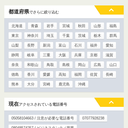
都道府県
でさらに絞り込む
北海道
青森
岩手
宮城
秋田
山形
福島
東京
神奈川
埼玉
千葉
茨城
栃木
群馬
山梨
長野
新潟
富山
石川
福井
愛知
静岡
岐阜
三重
大阪
兵庫
京都
滋賀
奈良
和歌山
鳥取
島根
岡山
広島
山口
徳島
香川
愛媛
高知
福岡
佐賀
長崎
熊本
大分
宮崎
鹿児島
沖縄
現在
アクセスされている電話番号
05058104663 / 注意が必要な電話番号
07077928238
08048574257 / ビジネスタンク／営業