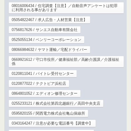
08016006434 / 住宅調査【注意】／自動音声アンケートは犯罪
に利用される事があります
05054822467 / 求人広告・人材営業【注意】
0756817626 / サンエス自動車有限会社
0525055134 / ベンリーコーポレーション
08066984632 / ヤマト運輸／宅配ドライバー
0669921612 / 守口市役所／健康福祉部／高齢介護課／介護福祉
係
0120811041 / バイトレ受付センター
0120877022 / テクトピア浜松店
0864801052 / エディオン修理センター
0255233121 / 株式会社第四北越銀行／高田中央支店
0595820155 / 関西電力株式会社亀山保線所
0343164247 / 注意が必要な電話番号【調査中】