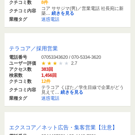
クチコミ数
8件
コア ササジマ(男)／営業電話 社長宛に新
クチコミ内容
築…
続きを見る
業種タグ
迷惑電話
07053343620 / 070-5334-3620
テラコア／採用営業
電話番号
07053343620 / 070-5334-3620
ユーザー評価
2.7
アクセス数
383回
検索数
1,456回
クチコミ数
12件
テラコア くぼた／学生目線で企業がどう
クチコミ内容
見えて…
続きを見る
業種タグ
迷惑電話
0344467831 / 03-4446-7831
エクスコア／ネット広告・集客営業【注意】