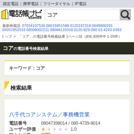
固定電話
携帯電話
フリーダイヤル
IP電話
最新検索語:
07034107536
08015851598
0120197319
0649800291
05057852533
08008002211
09068133318
0120-929-090
03-4243-6383
08072346857
0671660351
08034491296
090 5043 2570
011-213-0483
トップ
>
「コア」の電話番号検索結果 1ページ目（約6,300件中 1-20件）
0120467352
0120275200
0671782807
0586526135
0120472840
0120065363
050-3098-8475
08080479716
05030928665
0852-32-8050
05031522922
コア
の電話番号検索結果
キーワード：コア
検索結果
08047398014 / 080-4739-8014
八千代コアシステム／事務機営業
電話番号
08047398014 / 080-4739-8014
ユーザー評価
1.0