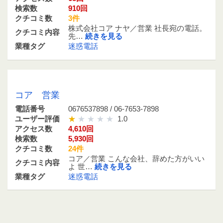
検索数
910回
クチコミ数
3件
株式会社コア ナヤ／営業 社長宛の電話。
クチコミ内容
先…
続きを見る
業種タグ
迷惑電話
0676537898 / 06-7653-7898
コア 営業
電話番号
0676537898 / 06-7653-7898
ユーザー評価
1.0
アクセス数
4,610回
検索数
5,930回
クチコミ数
24件
コア／営業 こんな会社、辞めた方がいい
クチコミ内容
よ 世…
続きを見る
業種タグ
迷惑電話