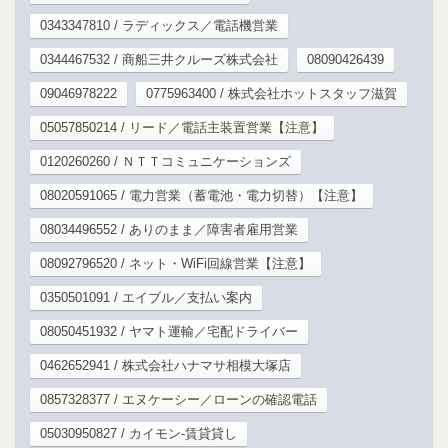
0343347810 / ラディックス／電話機営業
0344467532 / 商船三井クルーズ株式会社
08090426439
09046978222
0775963400 / 株式会社ホットスタッフ滋賀
05057850214 / リード／電話主装置営業【注意】
0120260260 / ＮＴＴコミュニケーションズ
08020591065 / 電力営業（蓄電池・電力切替）【注意】
08034496552 / ありのまま／障害者雇用営業
08092796520 / ネット・WiFi回線営業【注意】
0350501091 / エイブル／支払い案内
08050451932 / ヤマト運輸／宅配ドライバー
0462652941 / 株式会社ハナマサ相模大塚店
0857328377 / エヌケーシー／ローンの確認電話
05030950827 / カイモン-賃貸貸し