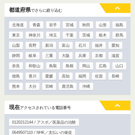
都道府県
でさらに絞り込む
北海道
青森
岩手
宮城
秋田
山形
福島
東京
神奈川
埼玉
千葉
茨城
栃木
群馬
山梨
長野
新潟
富山
石川
福井
愛知
静岡
岐阜
三重
大阪
兵庫
京都
滋賀
奈良
和歌山
鳥取
島根
岡山
広島
山口
徳島
香川
愛媛
高知
福岡
佐賀
長崎
熊本
大分
宮崎
鹿児島
沖縄
現在
アクセスされている電話番号
0120212144 / アスボ／医薬品の治験
0649507110 / NHK／支払いの催促