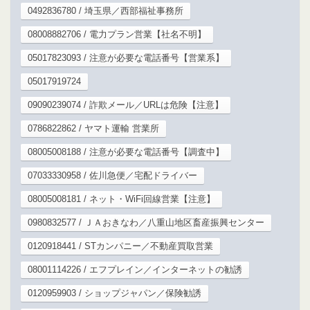
0492836780 / 埼玉県／西部福祉事務所
08008882706 / 電力プラン営業【社名不明】
05017823093 / 注意が必要な電話番号【営業系】
05017919724
09090239074 / 詐欺メール／URLは危険【注意】
0786822862 / ヤマト運輸 営業所
08005008188 / 注意が必要な電話番号【調査中】
07033330958 / 佐川急便／宅配ドライバー
08005008181 / ネット・WiFi回線営業【注意】
0980832577 / ＪＡおきなわ／八重山地区畜産振興センター
0120918441 / STカンパニー／不動産買取営業
08001114226 / エフプレイン／インターネットの勧誘
0120959903 / ショップジャパン／保険勧誘