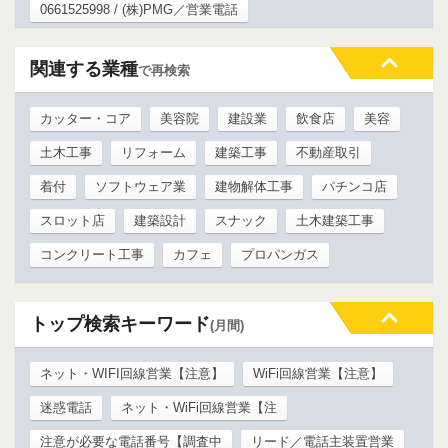
0661525998 / (株)PMG／営業電話
関連する業種
で再検索
カッター・コア
美容院
建設業
飲食店
美容
土木工事
リフォーム
建築工事
不動産取引
着付
ソフトウェア業
建物解体工事
パチンコ店
スロット店
建築設計
スナック
土木建築工事
コンクリート工事
カフェ
プロパンガス
トップ検索キーワード
(月間)
ネット・WIFI回線営業【注意】
WiFi回線営業【注意】
迷惑電話
ネット・WiFi回線営業【注
注意が必要な電話番号【調査中
リード／電話主装置営業