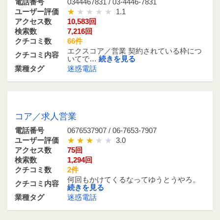
電話番号
0344467831 / 03-4446-7831
ユーザー評価
1.1
アクセス数
10,583回
検索数
7,216回
クチコミ数
66件
エクスコア／営業 契約されている枠につ
クチコミ内容
いてで…
続きを見る
業種タグ
迷惑電話
0676537907 / 06-7653-7907
コア／求人営業
電話番号
0676537907 / 06-7653-7907
ユーザー評価
3.0
アクセス数
75回
検索数
1,294回
クチコミ数
2件
何回もかけてくるなってゆうとうやろ。
クチコミ内容
続きを見る
業種タグ
迷惑電話