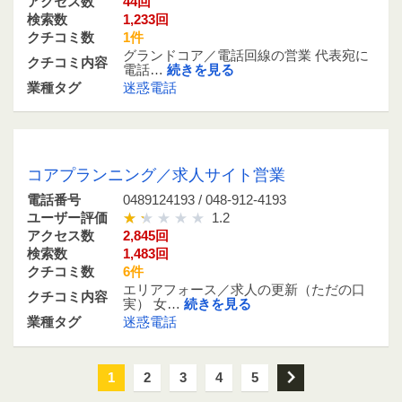
アクセス数
44回
検索数
1,233回
クチコミ数
1件
グランドコア／電話回線の営業 代表宛に
クチコミ内容
電話…
続きを見る
業種タグ
迷惑電話
0489124193 / 048-912-4193
コアプランニング／求人サイト営業
電話番号
0489124193 / 048-912-4193
ユーザー評価
1.2
アクセス数
2,845回
検索数
1,483回
クチコミ数
6件
エリアフォース／求人の更新（ただの口
クチコミ内容
実） 女…
続きを見る
業種タグ
迷惑電話
1
2
3
4
5
次