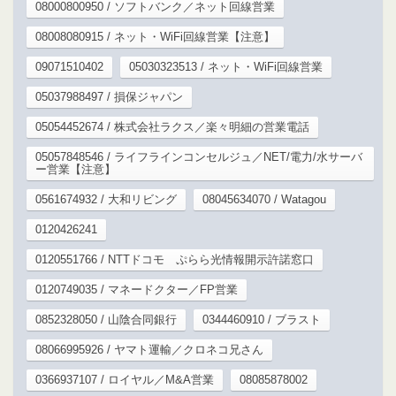
08000800950 / ソフトバンク／ネット回線営業
08008080915 / ネット・WiFi回線営業【注意】
09071510402
05030323513 / ネット・WiFi回線営業
05037988497 / 損保ジャパン
05054452674 / 株式会社ラクス／楽々明細の営業電話
05057848546 / ライフラインコンセルジュ／NET/電力/水サーバ
ー営業【注意】
0561674932 / 大和リビング
08045634070 / Watagou
0120426241
0120551766 / NTTドコモ ぷらら光情報開示許諾窓口
0120749035 / マネードクター／FP営業
0852328050 / 山陰合同銀行
0344460910 / ブラスト
08066995926 / ヤマト運輸／クロネコ兄さん
0366937107 / ロイヤル／M&A営業
08085878002