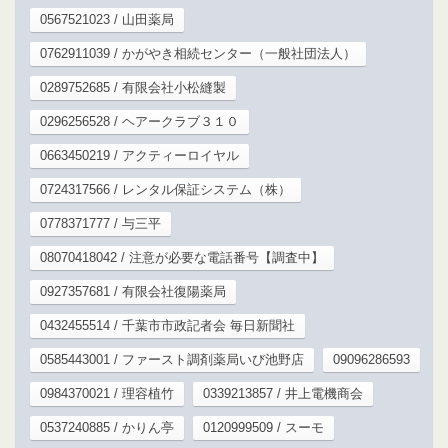
0567521023 / 山田薬局
0762911039 / かがやき相続センター（一般社団法人）
0289752685 / 有限会社小松縫製
0296256528 / ヘアークラブ３１０
0663450219 / アクティーロイヤル
0724317566 / レンタル保証システム（株）
0778371777 / 与三平
08070418042 / 注意が必要な電話番号【調査中】
0927357681 / 有限会社復陽薬局
0432455514 / 千葉市市政記者会 毎日新聞社
0585443001 / ファースト調剤薬局いび池野店
09096286593
0984370021 / 理容植竹
0339213857 / 井上電機商会
0537240885 / かりん亭
0120999509 / スーモ