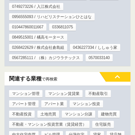
0749273226 / 入江株式会社
0956555093 / リハビリステーションひとはな
010447860011667
0336811075
0849515001 / 橘高モータース
0268422629 / 株式会社倉島組
0436227334 / ししゅう家
0567285111 / （株）カジウラテックス
0570033140
関連する業種
で再検索
マンション管理
マンション賃貸業
不動産取引
アパート管理
アパート業
マンション投資
不動産投資
土地売買
マンション分譲
建物売買
不動産・マンション投資営業（賃貸経営）
住宅販売
中古住宅売買
ビル管理
分譲住宅
貸家
貸店舗