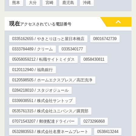
熊本
大分
宮崎
鹿児島
沖縄
現在
アクセスされている電話番号
0335162655 / やきとりほっと屋日本橋店
08016742739
0333784489 / クリーム
0335340177
05058059212 / 転職サイトミイダス
0858430811
0120112940 / 福島銀行
0120598505 / ホームエクスプレス／高圧洗浄
0284218010 / スタジオジュール
0339938551 / 株式会社サントップ
0535761315 / 株式会社ユニバンス／購買部
07071543207 / 郵便配達ドライバー
0273296868
0532883553 / 株式会社名豊ネームプレート
0538413244