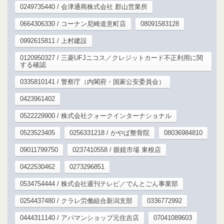
0249735440 / 会津通商株式会社 郡山営業所
0664306330 / コーナン尼崎道意町店
08091583128
0992615811 / 上村建設
0120950327 / 三菱UFJニコス／クレジットカード不正利用に関
する確認
0335810141 / 警察庁（内閣府・国家公安委員会）
0423961402
0522229900 / 株式会社クォークインターナショナル
0523523405
0256331218 / かやば整骨院
08036984810
09011799750
0237410558 / 眼鏡市場 東根店
0422530462
0273296851
0534754444 / 株式会社週刊テレビ／でんとごん事業部
0254437480 / クラレ労働組合新潟支部
0336772992
0444311140 / アパマンショップ元住吉店
07041089603