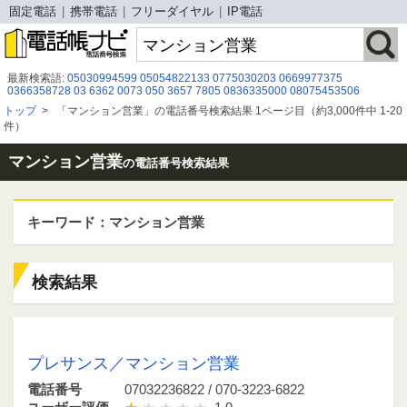
固定電話
携帯電話
フリーダイヤル
IP電話
最新検索語:
05030994599
05054822133
0775030203
0669977375
0366358728
03 6362 0073
050 3657 7805
0836335000
08075453506
0120 953 462
042-303-8870
05052921773
０１２０９２１７９３
トップ
>
「マンション営業」の電話番号検索結果 1ページ目（約3,000件中 1-20
08041916078
0120 828 251
0120 788 090
0342140121
08009199801
件）
0120-626-072
0120-966-897
0120186095
０５３４７７０５０７
0800-777-8250
0728480002
05031207874
マンション営業
の電話番号検索結果
キーワード：マンション営業
検索結果
07032236822 / 070-3223-6822
プレサンス／マンション営業
電話番号
07032236822 / 070-3223-6822