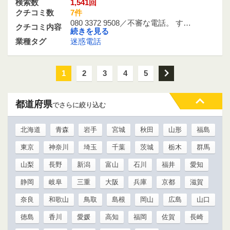
検索数
1,541回
クチコミ数
7件
080 3372 9508／不審な電話。 す…
クチコミ内容
続きを見る
業種タグ
迷惑電話
1
2
3
4
5
次
都道府県
でさらに絞り込む
北海道
青森
岩手
宮城
秋田
山形
福島
東京
神奈川
埼玉
千葉
茨城
栃木
群馬
山梨
長野
新潟
富山
石川
福井
愛知
静岡
岐阜
三重
大阪
兵庫
京都
滋賀
奈良
和歌山
鳥取
島根
岡山
広島
山口
徳島
香川
愛媛
高知
福岡
佐賀
長崎