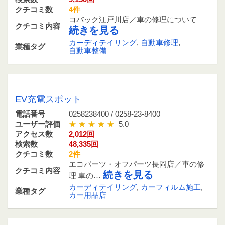
クチコミ数
4件
コバック江戸川店／車の修理について
クチコミ内容
続きを見る
カーディテイリング
,
自動車修理
,
業種タグ
自動車整備
0258238400 / 0258-23-8400
EV充電スポット
電話番号
0258238400 / 0258-23-8400
ユーザー評価
5.0
アクセス数
2,012回
検索数
48,335回
クチコミ数
2件
エコパーツ・オフパーツ長岡店／車の修
クチコミ内容
続きを見る
理 車の…
カーディテイリング
,
カーフィルム施工
,
業種タグ
カー用品店