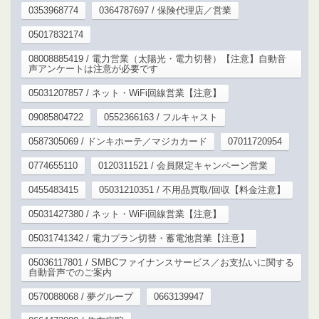
0353968774
0364787697 / 保険代理店／営業
05017832174
08008885419 / 電力営業（太陽光・電力切替）【注意】自動音
声アンケートは注意が必要です
05031207857 / ネット・WiFi回線営業【注意】
09085804722
0552366163 / フルキャスト
0587305069 / ドンキホーテ／マジカカード
07011720954
0774655110
0120311521 / 会員限定キャンペーン営業
0455483415
05031210351 / 不用品買取/回収【料金注意】
05031427380 / ネット・WiFi回線営業【注意】
05031741342 / 電力プラン切替・蓄電池営業【注意】
05036117801 / SMBCファイナンスサービス／お支払いに関する
自動音声でのご案内
0570088068 / 夢グループ
0663139947