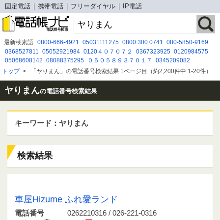
固定電話
携帯電話
フリーダイヤル
IP電話
最新検索語:
0800-666-4921
05031111275
0800 300 0741
080-5850-9169
0368527811
05052921984
0120４０７０７２
0367323925
0120984575
05068608142
08088375295
０５０５８９３７０１７
0345209082
03 6683 7944
08039322636
078-252-5050
08066514990
09075727749
トップ
>
「ヤりまん」の電話番号検索結果 1ページ目（約2,200件中 1-20件）
09047917832
0492219850
0676885224
05057945795
0366945796
070-8553-2847
07013008371
ヤりまん
の電話番号検索結果
キーワード：ヤりまん
検索結果
0262210316 / 026-221-0316
車屋Hizume ふれ愛ランド
電話番号
0262210316 / 026-221-0316