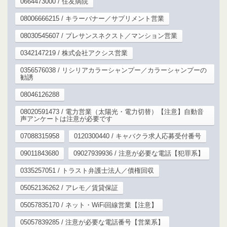
0664473000 / 住友病院
08006666215 / キラーバナー／サプリメント営業
08030545607 / プレサンスネクスト／マンション営業
0342147219 / 株式会社アクシス営業
0356576038 / リシリアカラーシャンプー／カラーシャンプーの
勧誘
08046126288
08020591473 / 電力営業（太陽光・電力切替）【注意】自動音
声アンケートは注意が必要です
07088315958
0120300440 / キャバクラ求人応募受付番号
09011843680
09027939936 / 注意が必要な電話【犯罪系】
0335257051 / トラスト弁護士法人／債権回収
05052136262 / アレモ／賃貸保証
05057835170 / ネット・WiFi回線営業【注意】
05057839285 / 注意が必要な電話番号【営業系】