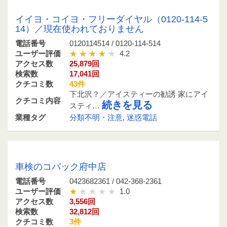
0120114514 / 0120-114-514
イイヨ・コイヨ・フリーダイヤル（0120-114-5
14）／現在使われておりません
電話番号
0120114514 / 0120-114-514
ユーザー評価
4.2
アクセス数
25,879回
検索数
17,041回
クチコミ数
43件
下北沢？／アイスティーの勧誘 家にアイ
クチコミ内容
続きを見る
スティ…
業種タグ
分類不明・注意
,
迷惑電話
0423682361 / 042-368-2361
車検のコバック府中店
電話番号
0423682361 / 042-368-2361
ユーザー評価
1.0
アクセス数
3,556回
検索数
32,812回
クチコミ数
3件