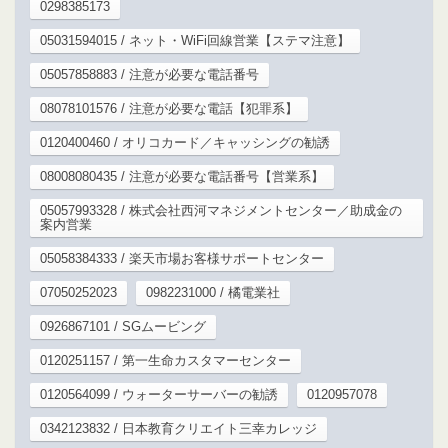
0298385173
05031594015 / ネット・WiFi回線営業【ステマ注意】
05057858883 / 注意が必要な電話番号
08078101576 / 注意が必要な電話【犯罪系】
0120400460 / オリコカード／キャッシングの勧誘
08008080435 / 注意が必要な電話番号【営業系】
05057993328 / 株式会社西河マネジメントセンター／助成金の
案内営業
05058384333 / 楽天市場お客様サポートセンター
07050252023
0982231000 / 橘電業社
0926867101 / SGムービング
0120251157 / 第一生命カスタマーセンター
0120564099 / ウォーターサーバーの勧誘
0120957078
0342123832 / 日本教育クリエイト三幸カレッジ