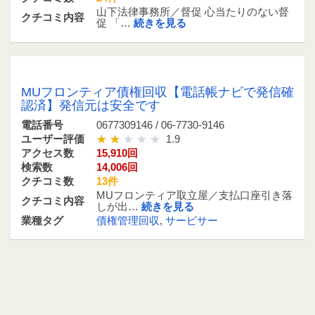
山下法律事務所／督促 心当たりのない督
クチコミ内容
促 「…
続きを見る
0677309146 / 06-7730-9146
MUフロンティア債権回収【電話帳ナビで発信確
認済】発信元は安全です
電話番号
0677309146 / 06-7730-9146
ユーザー評価
1.9
アクセス数
15,910回
検索数
14,006回
クチコミ数
13件
MUフロンティア取立屋／支払口座引き落
クチコミ内容
しが出…
続きを見る
業種タグ
債権管理回収
,
サービサー