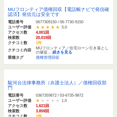
0677309150 / 06-7730-9150
MUフロンティア債権回収【電話帳ナビで発信確
認済】発信元は安全です
電話番号
0677309150 / 06-7730-9150
ユーザー評価
5.0
アクセス数
4,001回
検索数
20,019回
クチコミ数
1件
MUフロンティア／住宅ローン引き落とし
クチコミ内容
の催促…
続きを見る
業種タグ
債権管理回収
0367359872 / 03-6735-9872
駿河台法律事務所（弁護士法人）／債権回収部
門
電話番号
0367359872 / 03-6735-9872
ユーザー評価
1.0
アクセス数
1,621回
検索数
3,859回
クチコミ数
2件