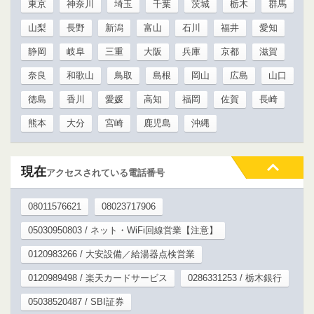
東京
神奈川
埼玉
千葉
茨城
栃木
群馬
山梨
長野
新潟
富山
石川
福井
愛知
静岡
岐阜
三重
大阪
兵庫
京都
滋賀
奈良
和歌山
鳥取
島根
岡山
広島
山口
徳島
香川
愛媛
高知
福岡
佐賀
長崎
熊本
大分
宮崎
鹿児島
沖縄
現在
アクセスされている電話番号
08011576621
08023717906
05030950803 / ネット・WiFi回線営業【注意】
0120983266 / 大安設備／給湯器点検営業
0120989498 / 楽天カードサービス
0286331253 / 栃木銀行
05038520487 / SBI証券