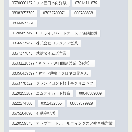
0570666137 / ＪＲ西日本向洋駅
07014111879
08083057765
07032780071
006788858
08044973220
0120985749 / CCCライフパートナーズ／保険勧誘
0366937982 / 株式会社ロックス／営業
0367377073 / 就活タイムズ営業
05031210377 / ネット・WiFi回線営業【注意】
08050439397 / ヤマト運輸／クロネコ兄さん
0663778322 / グランフロント桜十字クリニック
0120153207 / エムアイカード投資
08048389089
0222274580
0352422556
08057379929
0675264890 / 不動産勧誘
0120559373 / アップデートホールディングス／複合機営業