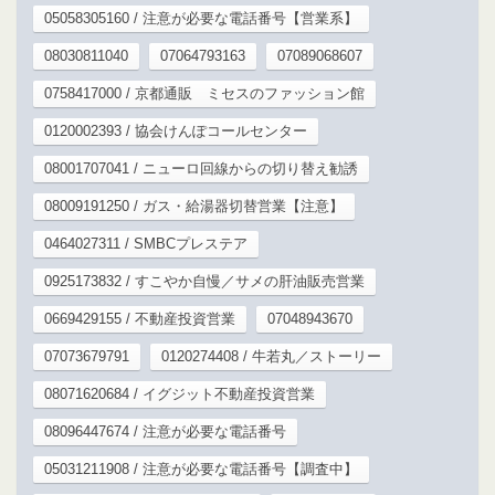
05058305160 / 注意が必要な電話番号【営業系】
08030811040
07064793163
07089068607
0758417000 / 京都通販 ミセスのファッション館
0120002393 / 協会けんぽコールセンター
08001707041 / ニューロ回線からの切り替え勧誘
08009191250 / ガス・給湯器切替営業【注意】
0464027311 / SMBCプレステア
0925173832 / すこやか自慢／サメの肝油販売営業
0669429155 / 不動産投資営業
07048943670
07073679791
0120274408 / 牛若丸／ストーリー
08071620684 / イグジット不動産投資営業
08096447674 / 注意が必要な電話番号
05031211908 / 注意が必要な電話番号【調査中】