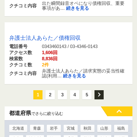
出た瞬間録音オペになり債権回収、重要
クチコミ内容
事項があ…
続きを見る
0343460143 / 03-4346-0143
弁護士法人あらた／債権回収
電話番号
0343460143 / 03-4346-0143
アクセス数
1,606回
検索数
8,836回
クチコミ数
2件
弁護士法人あらた／請求実態の妥当性確
クチコミ内容
認(利用…
続きを見る
1
2
3
4
5
次
都道府県
でさらに絞り込む
北海道
青森
岩手
宮城
秋田
山形
福島