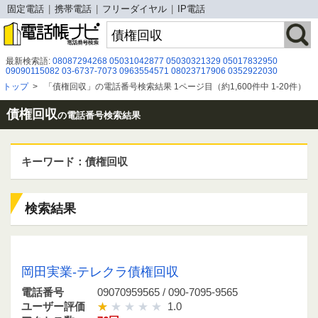
固定電話
携帯電話
フリーダイヤル
IP電話
最新検索語:
08087294268
05031042877
05030321329
05017832950
09090115082
03-6737-7073
0963554571
08023717906
0352922030
07076388073
0543339161
070-1677-0336
0342188372
07037629000
トップ
>
「債権回収」の電話番号検索結果 1ページ目（約1,600件中 1-20件）
0677122879
0120360416
08080479568
05031295519
08066939369
08009191250
090 9464 6993
07028295935
08005006775
0120985749
05017828567
債権回収
の電話番号検索結果
キーワード：債権回収
検索結果
09070959565 / 090-7095-9565
岡田実業-テレクラ債権回収
電話番号
09070959565 / 090-7095-9565
ユーザー評価
1.0