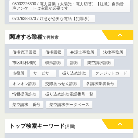
08002226390 / 電力営業（太陽光・電力切替）【注意】自動音
声アンケートは注意が必要です
07076388073 / 注意が必要な電話【犯罪系】
関連する業種
で再検索
債権管理回収
債権回収
弁護士事務所
法律事務所
市区町村機関
特殊詐欺
詐欺
架空請求詐欺
市役所
サービサー
振り込め詐欺
クレジットカード
オレオレ詐欺
交際あっせん詐欺
各請求業者番号
情報提供詐欺
振り込め詐欺電話番号一覧
架空請求 番号
架空請求データベース
トップ検索キーワード
(月間)