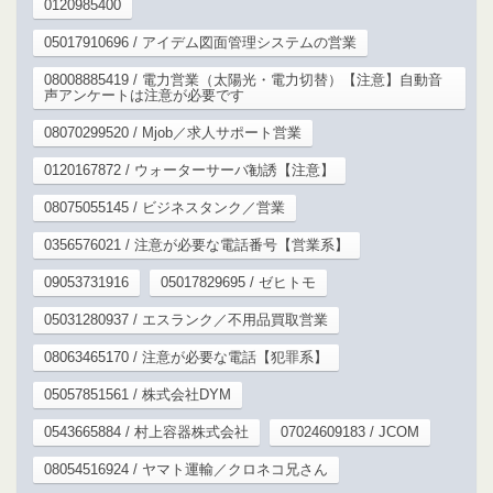
0120985400
05017910696 / アイデム図面管理システムの営業
08008885419 / 電力営業（太陽光・電力切替）【注意】自動音
声アンケートは注意が必要です
08070299520 / Mjob／求人サポート営業
0120167872 / ウォーターサーバ勧誘【注意】
08075055145 / ビジネスタンク／営業
0356576021 / 注意が必要な電話番号【営業系】
09053731916
05017829695 / ゼヒトモ
05031280937 / エスランク／不用品買取営業
08063465170 / 注意が必要な電話【犯罪系】
05057851561 / 株式会社DYM
0543665884 / 村上容器株式会社
07024609183 / JCOM
08054516924 / ヤマト運輸／クロネコ兄さん