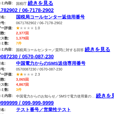
続きを見る
ミ内容:
国税庁
782902 / 06-7178-2902
国税局コールセンター返信用番号
名:
号:
0671782902 / 06-7178-2902
ー評価:
★
★★★★
1.0
数:
2,377回
ス数:
1,379回
ミ数:
7件
続きを見る
ミ内容:
国税局コールセンター／質問に対する回答
087230 / 0570-087-230
中国電力からのSMS送信専用番号
名:
号:
0570087230 / 0570-087-230
ー評価:
★★
★★★
2.3
数:
3,065回
ス数:
4,867回
ミ数:
3件
続きを
ミ内容:
中国電力からのお知らせ／SMSで電力使用量の…
999999 / 099-999-9999
テスト番号／営業性テスト
名: