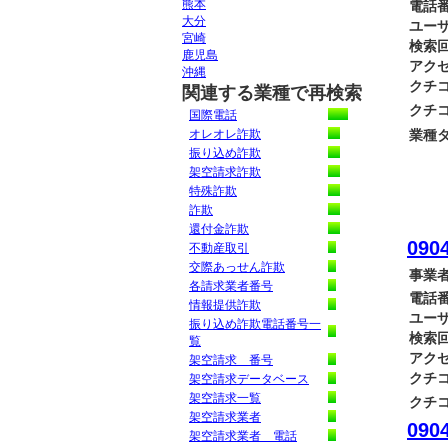
熊本
電話番
大分
ユーザ
宮崎
検索回
鹿児島
アクセ
沖縄
クチコ
関連する業種で再検索
クチコ
国際電話
オレオレ詐欺
業種タ
振り込め詐欺
架空請求詐欺
特殊詐欺
詐欺
還付金詐欺
0904
不動産取引
交際あっせん詐欺
事業者
各請求業者番号
電話番
情報提供詐欺
ユーザ
振り込め詐欺電話番号一
検索回
覧
アクセ
架空請求 番号
クチコ
架空請求データベース
架空請求一覧
クチコ
架空請求業者
0904
架空請求業者 電話