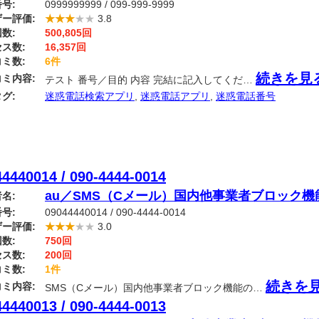
号:
0999999999 / 099-999-9999
ー評価:
★★★
★★
3.8
数:
500,805回
ス数:
16,357回
ミ数:
6件
続きを見
ミ内容:
テスト 番号／目的 内容 完結に記入してくだ…
グ:
迷惑電話検索アプリ
,
迷惑電話アプリ
,
迷惑電話番号
4440014 / 090-4444-0014
au／SMS（Cメール）国内他事業者ブロック
名:
号:
09044440014 / 090-4444-0014
ー評価:
★★★
★★
3.0
数:
750回
ス数:
200回
ミ数:
1件
続きを
ミ内容:
SMS（Cメール）国内他事業者ブロック機能の…
4440013 / 090-4444-0013