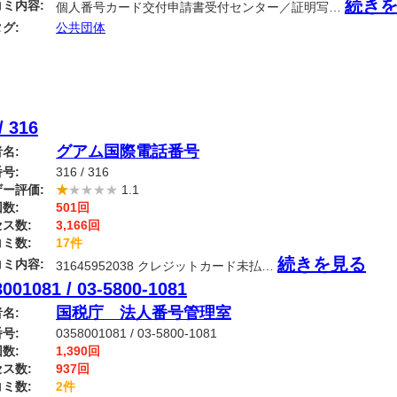
続き
ミ内容:
個人番号カード交付申請書受付センター／証明写…
グ:
公共団体
/ 316
グアム国際電話番号
名:
号:
316 / 316
ー評価:
★
★★★★
1.1
数:
501回
ス数:
3,166回
ミ数:
17件
続きを見る
ミ内容:
31645952038 クレジットカード未払…
001081 / 03-5800-1081
国税庁 法人番号管理室
名:
号:
0358001081 / 03-5800-1081
数:
1,390回
ス数:
937回
ミ数:
2件