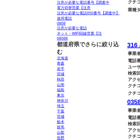
クチコ
注意が必要な電話番号【調査中
電力切替営業【注意
業種タ
注意が必要な電話050番号【調査中】
迷惑電話
0808
注意が必要な電話
ネット・WIFI回線営業【注
08088
都道府県でさらに絞り込
316 
む
事業者
北海道
電話番
青森
ユーザ
岩手
検索回
宮城
アクセ
秋田
山形
クチコ
福島
クチコ
東京
神奈川
0358
埼玉
事業者
千葉
茨城
電話番
栃木
検索回
群馬
アクセ
山梨
クチコ
長野