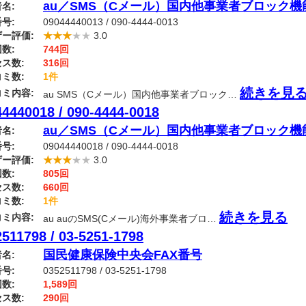
au／SMS（Cメール）国内他事業者ブロック
名:
号:
09044440013 / 090-4444-0013
ー評価:
★★★
★★
3.0
数:
744回
ス数:
316回
ミ数:
1件
続きを見
ミ内容:
au SMS（Cメール）国内他事業者ブロック…
4440018 / 090-4444-0018
au／SMS（Cメール）国内他事業者ブロック
名:
号:
09044440018 / 090-4444-0018
ー評価:
★★★
★★
3.0
数:
805回
ス数:
660回
ミ数:
1件
続きを見る
ミ内容:
au auのSMS(Cメール)海外事業者ブロ…
511798 / 03-5251-1798
国民健康保険中央会FAX番号
名:
号:
0352511798 / 03-5251-1798
数:
1,589回
ス数:
290回