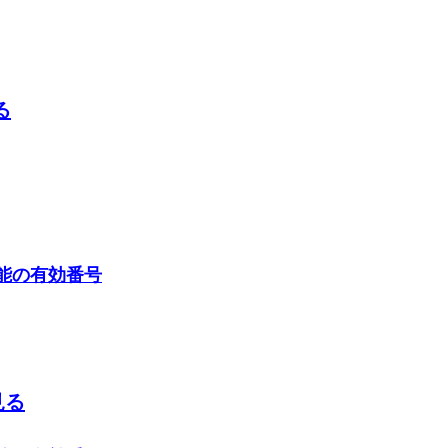
る
機能の有効番号
見る