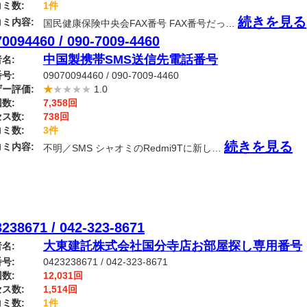
ミ数:
1件
続きを見る
ミ内容:
国民健康保険中央会FAX番号 FAX番号だっ…
0094460 / 090-7009-4460
中国製携帯SMS送信先電話番号
名:
号:
09070094460 / 090-7009-4460
ー評価:
★
★★★★
1.0
数:
7,358回
ス数:
738回
ミ数:
3件
続きを見る
ミ内容:
不明／SMS シャオミのRedmi9Tに新し…
238671 / 042-323-8671
大東建託株式会社国分寺店お部屋探し専用番号
名:
号:
0423238671 / 042-323-8671
数:
12,031回
ス数:
1,514回
ミ数:
1件