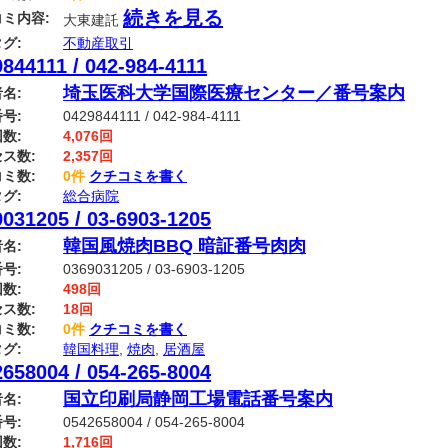
続きを見る
ミ内容:
大東建託
グ:
不動産取引
844111 / 042-984-4111
埼玉医科大学国際医療センター／番号案内
名:
号:
0429844111 / 042-984-4111
数:
4,076回
ス数:
2,357回
ミ数:
0件
クチコミを書く
グ:
総合病院
031205 / 03-6903-1205
韓国風焼肉BBQ 暗証番号肉肉
名:
号:
0369031205 / 03-6903-1205
数:
498回
ス数:
18回
ミ数:
0件
クチコミを書く
グ:
韓国料理
,
焼肉
,
居酒屋
658004 / 054-265-8004
国立印刷局静岡工場電話番号案内
名:
号:
0542658004 / 054-265-8004
数:
1,716回