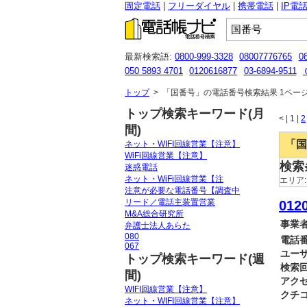
固定電話
フリーダイヤル
携帯電話
IP電
最新検索語:
0800-999-3328
08007776765
0
050 5893 4701
0120616877
03-6894-9511
08072692441
0486064725
05057831473
05
トップ
>
「国番号」の電話番号検索結果 1ページ目
トップ検索キーワード(月
<
|
1 |
2
間)
「国
ネット・WIFI回線営業【注意】
WiFi回線営業【注意】
検索
迷惑電話
ネット・WiFi回線営業【注
エリア
注意が必要な電話番号【調査中
リード／電話主装置営業
0120
M&A総合研究所
事業者
弁護士法人あらた
080
電話番
067
ユーザ
トップ検索キーワード(週
検索回
間)
アクセ
WIFI回線営業【注意】
クチコ
ネット・WIFI回線営業【注意】