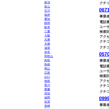
新潟
クチコ
富山
0671
石川
福井
事業者
愛知
電話番
静岡
ユーザ
岐阜
三重
検索回
大阪
アクセ
兵庫
クチコ
京都
クチコ
滋賀
奈良
0570
和歌山
鳥取
事業者
島根
電話番
岡山
ユーザ
広島
検索回
山口
アクセ
徳島
香川
クチコ
愛媛
クチコ
高知
0999
福岡
佐賀
事業者
長崎