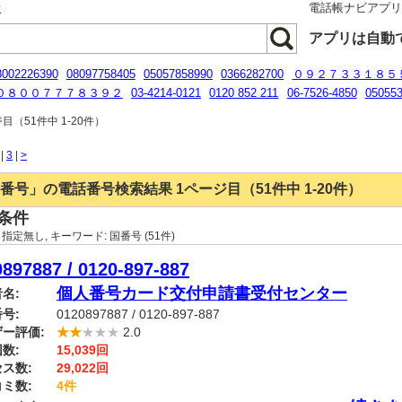
話
電話帳ナビアプ
アプリは自動
8002226390
08097758405
05057858990
0366282700
０９２７３３１８５
０８００７７７８３９２
03-4214-0121
0120 852 211
06-7526-4850
05055
031093664
0120102800
054-908-9616
（51件中 1-20件）
|
3
|
>
番号」の電話番号検索結果 1ページ目（51件中 1-20件）
条件
:
指定無し
, キーワード:
国番号
(51件)
897887 / 0120-897-887
個人番号カード交付申請書受付センター
名:
号:
0120897887 / 0120-897-887
ー評価:
★★
★★★
2.0
数:
15,039回
ス数:
29,022回
ミ数:
4件