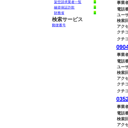
架空請求業者一覧
事業者
融資保証詐欺
電話番
財務省
ユーザ
検索サービス
検索回
郵便番号
アクセ
クチコ
クチコ
0904
事業者
電話番
ユーザ
検索回
アクセ
クチコ
クチコ
0352
事業者
電話番
検索回
アクセ