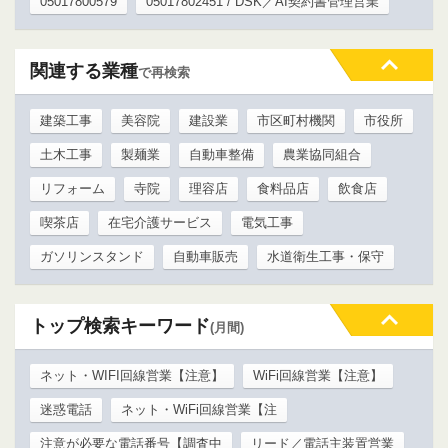
05017800579
05017802451 / DSK／AI契約書管理営業
関連する業種
で再検索
建築工事
美容院
建設業
市区町村機関
市役所
土木工事
製麺業
自動車整備
農業協同組合
リフォーム
寺院
理容店
食料品店
飲食店
喫茶店
在宅介護サービス
電気工事
ガソリンスタンド
自動車販売
水道衛生工事・保守
トップ検索キーワード
(月間)
ネット・WIFI回線営業【注意】
WiFi回線営業【注意】
迷惑電話
ネット・WiFi回線営業【注
注意が必要な電話番号【調査中
リード／電話主装置営業