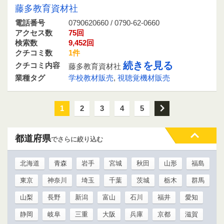
藤多教育資材社
電話番号
0790620660 / 0790-62-0660
アクセス数
75回
検索数
9,452回
クチコミ数
1件
続きを見る
クチコミ内容
藤多教育資材社
業種タグ
学校教材販売
,
視聴覚機材販売
1
2
3
4
5
次
都道府県
でさらに絞り込む
北海道
青森
岩手
宮城
秋田
山形
福島
東京
神奈川
埼玉
千葉
茨城
栃木
群馬
山梨
長野
新潟
富山
石川
福井
愛知
静岡
岐阜
三重
大阪
兵庫
京都
滋賀