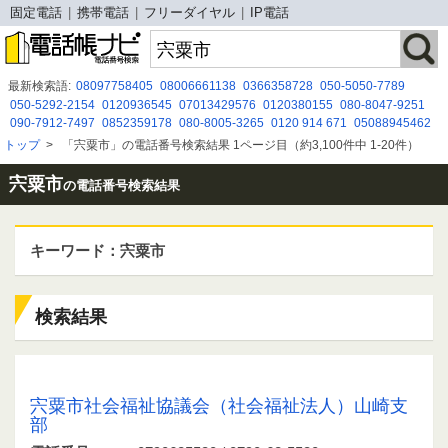
固定電話
携帯電話
フリーダイヤル
IP電話
最新検索語:
08097758405
08006661138
0366358728
050-5050-7789
050-5292-2154
0120936545
07013429576
0120380155
080-8047-9251
090-7912-7497
0852359178
080-8005-3265
0120 914 671
05088945462
09077589058
03-3604-2000
09054024137
0366718808
05030917031
トップ
>
「宍粟市」の電話番号検索結果 1ページ目（約3,100件中 1-20件）
070-3331-9875
0367377085
070-3251-6157
0366360855
0800-919-9818
0120270171
宍粟市
の電話番号検索結果
キーワード：宍粟市
検索結果
0790625530 / 0790-62-5530
宍粟市社会福祉協議会（社会福祉法人）山崎支
部