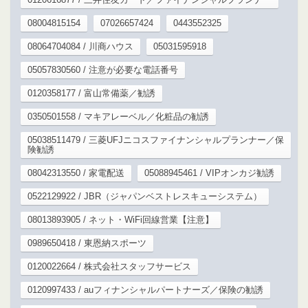
08004815154
07026657424
0443552325
08064704084 / 川商ハウス
05031595918
05057830560 / 注意が必要な電話番号
0120358177 / 富山常備薬／勧誘
0350501558 / マキアレーベル／化粧品の勧誘
05038511479 / 三菱UFJニコスファイナンシャルプランナー／保
険勧誘
08042313550 / 家電配送
05088945461 / VIPオンカジ勧誘
0522129922 / JBR（ジャパンベストレスキューシステム）
08013893905 / ネット・WiFi回線営業【注意】
0989650418 / 東恩納スポーツ
0120022664 / 株式会社スタッフサービス
0120997433 / auフィナンシャルパートナーズ／保険の勧誘