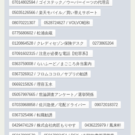
07014802594 / ゴイステック／ウーバーイーツの代理店
05035126566 / 楽天モバイル／買い替えサポート
08070221307
0528724627 / VOLVO昭和
0775680602 / 松浦由蔵
0120864528 / クレディセゾン保険デスク
0273865204
07091602315 / 注意が必要な電話【犯罪系】
0363759008 / らいふーど／まごころ弁当案内
0367326912 / フロムココロ／サプリの勧誘
0669215826 / 理容玉水
05057997665 / 世論調査アンケート／選挙関係
07033968858 / 佐川急便／宅配ドライバー
09072018372
0367325496 / 転職勧誘
0429474129 / 株式会社肉匠もりやす
0436225979 / 鳳来軒