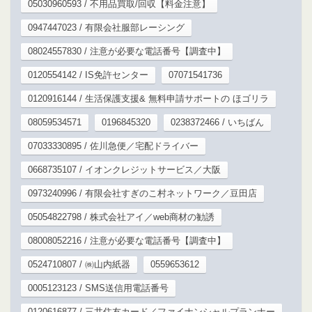
05030960593 / 不用品買取/回収【料金注意】
0947447023 / 有限会社服部レーシング
08024557830 / 注意が必要な電話番号【調査中】
0120554142 / IS免許センター
07071541736
0120916144 / 生活保護支援& 無料申請サポートの ほゴリラ
08059534571
0196845320
0238372466 / いちばん
07033330895 / 佐川急便／宅配ドライバー
0668735107 / イオンクレジットサービス／大阪
0973240996 / 有限会社すぎのこ村ネットワーク／豆田店
05054822798 / 株式会社アイ／web商材の勧誘
08008052216 / 注意が必要な電話番号【調査中】
0524710807 / ㈱山内紙器
0559653612
0005123123 / SMS送信用電話番号
0120616877 / 三井住友カード／ファイナンシャルプランナー