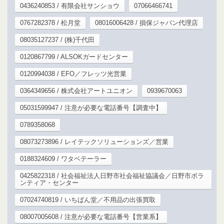
0436240853 / 有限会社サンショウ
07066466741
0767282378 / 松月堂
08016006428 / 損保ジャパン代理店
08035127237 / (株)千代田
0120867799 / ALSOKガードセンター
0120994038 / EFO／フレッツ光営業
0364349656 / 株式会社アートユニオン
0939670063
05031599947 / 注意が必要な電話番号【調査中】
0789358068
08073273896 / レイテックソリューションズ／営業
0188324609 / ワタベテーラー
0425822318 / 社会福祉法人日野市社会福祉協議会／日野市ボラ
ンティア・センター
07024740819 / いちばん堂／不用品の出張買取
08007005608 / 注意が必要な電話番号【営業系】