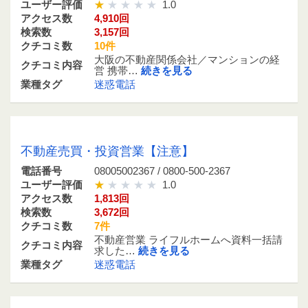
ユーザー評価
1.0
アクセス数
4,910回
検索数
3,157回
クチコミ数
10件
大阪の不動産関係会社／マンションの経
クチコミ内容
営 携帯…
続きを見る
業種タグ
迷惑電話
08005002367 / 0800-500-2367
不動産売買・投資営業【注意】
電話番号
08005002367 / 0800-500-2367
ユーザー評価
1.0
アクセス数
1,813回
検索数
3,672回
クチコミ数
7件
不動産営業 ライフルホームへ資料一括請
クチコミ内容
求した…
続きを見る
業種タグ
迷惑電話