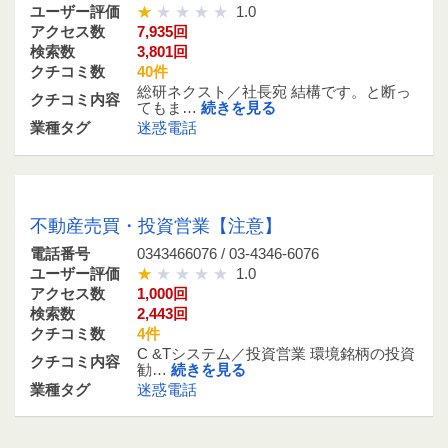
ユーザー評価
1.0
アクセス数
7,935回
検索数
3,801回
クチコミ数
40件
総研ネクスト／社長宛 結構です。と断っ
クチコミ内容
てもま…
続きを見る
業種タグ
迷惑電話
0343466076 / 03-4346-6076
不動産売買・投資営業【注意】
電話番号
0343466076 / 03-4346-6076
ユーザー評価
1.0
アクセス数
1,000回
検索数
2,443回
クチコミ数
4件
C &Tシステム／投資営業 環境銘柄の投資
クチコミ内容
勧…
続きを見る
業種タグ
迷惑電話