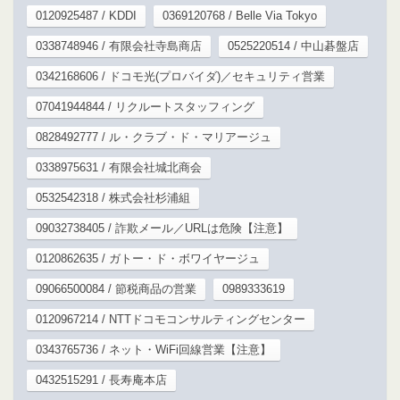
0120925487 / KDDI
0369120768 / Belle Via Tokyo
0338748946 / 有限会社寺島商店
0525220514 / 中山碁盤店
0342168606 / ドコモ光(プロバイダ)／セキュリティ営業
07041944844 / リクルートスタッフィング
0828492777 / ル・クラブ・ド・マリアージュ
0338975631 / 有限会社城北商会
0532542318 / 株式会社杉浦組
09032738405 / 詐欺メール／URLは危険【注意】
0120862635 / ガトー・ド・ボワイヤージュ
09066500084 / 節税商品の営業
0989333619
0120967214 / NTTドコモコンサルティングセンター
0343765736 / ネット・WiFi回線営業【注意】
0432515291 / 長寿庵本店