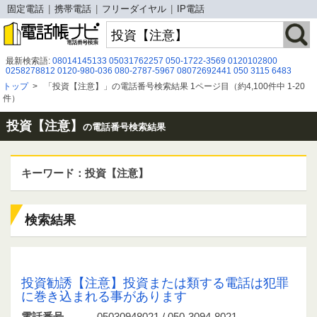
固定電話
携帯電話
フリーダイヤル
IP電話
最新検索語:
08014145133
05031762257
050-1722-3569
0120102800
0258278812
0120-980-036
080-2787-5967
08072692441
050 3115 6483
09079435461
08041214481
07015774412
0120984575
0366938538
トップ
>
「投資【注意】」の電話番号検索結果 1ページ目（約4,100件中 1-20
01179５０４０３
090 5063 0769
09041184108
0120-996-729
08080479301
件）
07013416649
0120 989 142
050-3175-1652
0586526135
08089480113
0800 500 8184
投資【注意】
の電話番号検索結果
キーワード：投資【注意】
検索結果
05030948021 / 050-3094-8021
投資勧誘【注意】投資または類する電話は犯罪
に巻き込まれる事があります