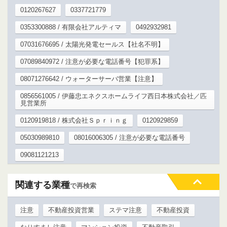
0120267627
0337721779
0353300888 / 有限会社アルティマ
0492932981
07031676695 / 太陽光発電セールス【社名不明】
07089840972 / 注意が必要な電話番号【犯罪系】
08071276642 / ウォーターサーバ営業【注意】
0856561005 / 伊藤忠エネクスホームライフ西日本株式会社／匹
見営業所
0120919818 / 株式会社Ｓｐｒｉｎｇ
0120929859
05030989810
08016006305 / 注意が必要な電話番号
09081121213
関連する業種
で再検索
注意
不動産投資営業
ステマ注意
不動産投資