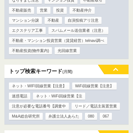
なりすまし注意
マンション投資
不動産取引
不動産販売
営業
投資
不動産仲介
マンション分譲
不動産
自演投稿アリ注意
エクステリア工事
スパムメール送信業者（注意）
不動産・マンション投資営業（賃貸経営）telnavi調べ
不動産投資(物件案内)
光回線営業
トップ検索キーワード
(月間)
ネット・WIFI回線営業【注意】
WiFi回線営業【注意】
迷惑電話
ネット・WiFi回線営業【注
注意が必要な電話番号【調査中
リード／電話主装置営業
M&A総合研究所
弁護士法人あらた
080
067