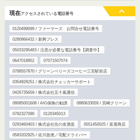
現在
アクセスされている電話番号
0120499099 / ファーマーズ お問合せ電話番号
0280866432 / 新興プレス
05033295483 / 注意が必要な電話番号【調査中】
0647018852
07071507074
0788557870 / グリーンベリーズコーヒー三宮駅前店
0354928251 / 株式会社チェッカーサポート
0426735659 / 株式会社五十嵐通信
08085001608 / AIG保険の勧誘
0880633059 / 宮崎クリーン
0782327090
0120345013
0293460403 / 株式会社住の友酒造
0551450025 / 富屋商店
0583202925 / 佐川急便／宅配ドライバー