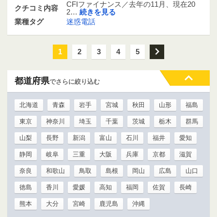
CFIファイナンス／去年の11月、現在20
クチコミ内容
2…
続きを見る
業種タグ
迷惑電話
1
2
3
4
5
次
都道府県
でさらに絞り込む
北海道
青森
岩手
宮城
秋田
山形
福島
東京
神奈川
埼玉
千葉
茨城
栃木
群馬
山梨
長野
新潟
富山
石川
福井
愛知
静岡
岐阜
三重
大阪
兵庫
京都
滋賀
奈良
和歌山
鳥取
島根
岡山
広島
山口
徳島
香川
愛媛
高知
福岡
佐賀
長崎
熊本
大分
宮崎
鹿児島
沖縄