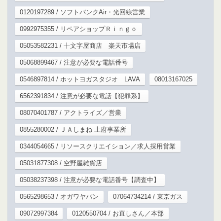
0120197289 / ソフトバンクAir・光回線営業
0992975355 / リペアショップＲｉｎｇｏ
05053582231 / 十文字屋商店 楽天市場店
05068899467 / 注意が必要な電話番号
0546897814 / ホットヨガスタジオ LAVA
08013167025
6562391834 / 注意が必要な電話【犯罪系】
08070401787 / アクトライズ／営業
0855280002 / ＪＡしまね 上府事業所
0344054665 / リソースクリエイション／求人採用営業
05031877308 / 空野屋雑貨店
05038237398 / 注意が必要な電話番号【調査中】
0565298653 / オガワヤパン
07064734214 / 東京ガス
09072997384
0120550704 / お直しさん／本部