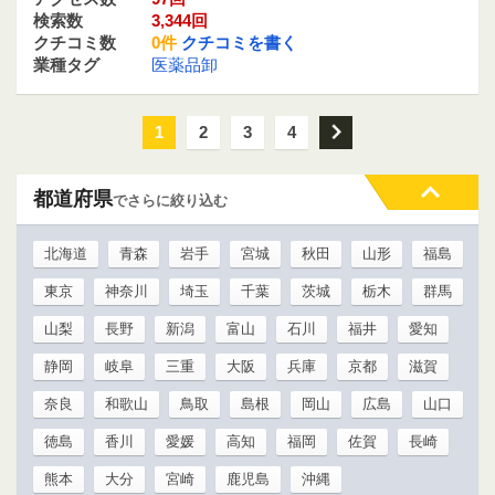
検索数
3,344回
クチコミ数
0件
クチコミを書く
業種タグ
医薬品卸
1
2
3
4
次
都道府県
でさらに絞り込む
北海道
青森
岩手
宮城
秋田
山形
福島
東京
神奈川
埼玉
千葉
茨城
栃木
群馬
山梨
長野
新潟
富山
石川
福井
愛知
静岡
岐阜
三重
大阪
兵庫
京都
滋賀
奈良
和歌山
鳥取
島根
岡山
広島
山口
徳島
香川
愛媛
高知
福岡
佐賀
長崎
熊本
大分
宮崎
鹿児島
沖縄