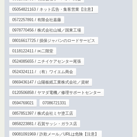
05054821163 / ネット広告・集客営業【注意】
0572257891 / 有限会社嘉藤
0978770456 / 株式会社山城／国東工場
08016617725 / 損保ジャパンのロードサービス
0118122411 / ㈱二階堂
0524085655 / ニチイケアセンター尾張
0524324111 / （有）ワイエム商会
0869436147 / 山陽板紙工業株式会社／資材
0120506858 / ヤマダ電機／修理サポートセンター
0594769021
07086721331
0857851397 / 株式会社ミヤ塗工店
0858223881 / 石賀サッシ・ガラス店
09081091969 / 詐欺メール／URLは危険【注意】