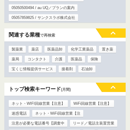
05050500494 / au UQ／プランの案内
05057859825 / サンクスラボ株式会社
関連する業種
で再検索
製薬業
薬店
医薬品卸
化学工業薬品
置き薬
薬局
コンタクト
介護
医薬品
保険
宝くじ情報提供サービス
接着剤
石油卸
トップ検索キーワード
(月間)
ネット・WIFI回線営業【注意】
WiFi回線営業【注意】
迷惑電話
ネット・WiFi回線営業【注
注意が必要な電話番号【調査中
リード／電話主装置営業