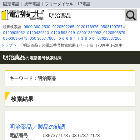
固定電話
携帯電話
フリーダイヤル
IP電話
最新検索語:
0800-300-2530
0120502265
0120176976
0503120787４
0120905062
0120429313
0120 595 019
08001230992
0120505879
03-6363-5473
050 3657 7805
０６６６４７３６００
07023537266
0120792197
0120-429-313
05031875562
0120-985-749
0475523406
トップ
>
「明治薬品」の電話番号検索結果 1ページ目（70件中 1-20件）
08007778250
0120-953-462
080-0170-0187
0570666061
0120-321-082
0456111857
09022927778
明治薬品
の電話番号検索結果
キーワード：明治薬品
検索結果
0367377178 / 03-6737-7178
明治薬品／製品の勧誘
電話番号
0367377178 / 03-6737-7178