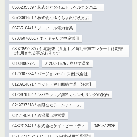
0536235539 / 株式会社タイムトラベルカンパニー
0570061651 / 株式会社ゆうちょ銀行枚方店
0676510441 / ジーアール電力営業
07036076051 / ネオキャリア中途採用
08020590980 / 住宅調査【注意】／自動音声アンケートは犯罪
に利用される事があります
08034062727
0120021526 / 恵びす温泉
0120907784 / バージョンes(エス)株式会社
0120914671 / ネット・WiFi回線営業【注意】
0120979194 / レバテック／無料カウンセリングの案内
0249737318 / 有限会社ラーンチャーム
0342140201 / 給湯器点検営業
0432313441 / 株式会社ケイ・ピー・ディ
0452512636
05017217524 / ヒーローズ中途採用営業電話