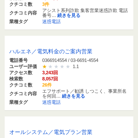
クチコミ数
3件
アシスト系列詐欺 集客営業迷惑詐欺 電話
クチコミ内容
番号…
続きを見る
業種タグ
迷惑電話
0366914554 / 03-6691-4554
ハルエネ／電気料金のご案内営業
電話番号
0366914554 / 03-6691-4554
ユーザー評価
1.1
アクセス数
3,243回
検索数
8,057回
クチコミ数
26件
エフサポート／勧誘 しつこく、事業所名
クチコミ内容
を何回…
続きを見る
業種タグ
迷惑電話
0523860748 / 052-386-0748
オールシステム／電気プラン営業