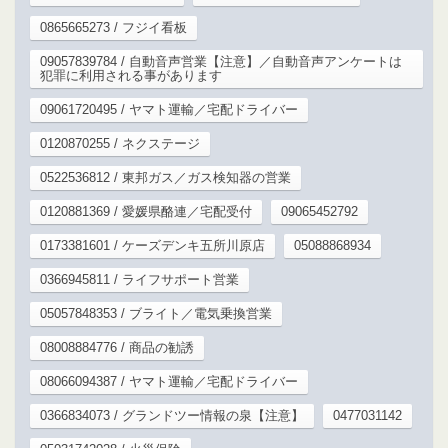
0865665273 / フジイ看板
09057839784 / 自動音声営業【注意】／自動音声アンケートは
犯罪に利用される事があります
09061720495 / ヤマト運輸／宅配ドライバー
0120870255 / ネクステージ
0522536812 / 東邦ガス／ガス検知器の営業
0120881369 / 愛媛県酪連／宅配受付
09065452792
0173381601 / ケーズデンキ五所川原店
05088868934
0366945811 / ライフサポート営業
05057848353 / ブライト／電気乗換営業
08008884776 / 商品の勧誘
08066094387 / ヤマト運輸／宅配ドライバー
0366834073 / グランドツー情報の泉【注意】
0477031142