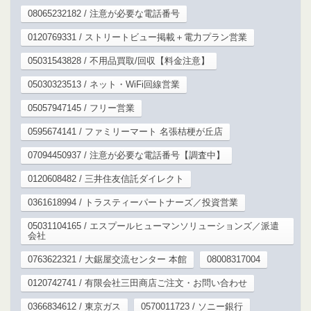
08065232182 / 注意が必要な電話番号
0120769331 / ストリートビュー掲載＋電力プラン営業
05031543828 / 不用品買取/回収【料金注意】
05030323513 / ネット・WiFi回線営業
05057947145 / フリー営業
0595674141 / ファミリーマート 名張桔梗が丘店
07094450937 / 注意が必要な電話番号【調査中】
0120608482 / 三井住友信託ダイレクト
0361618994 / トラスティーパートナーズ／投資営業
05031104165 / エスプールヒューマンソリューションズ／派遣
会社
0763622321 / 大鋸屋交流センター 本館
08008317004
0120742741 / 有限会社三田商店ご注文・お問い合わせ
0366834612 / 東京ガス
0570011723 / ソニー銀行