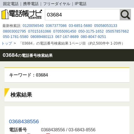
固定電話
携帯電話
フリーダイヤル
IP電話
最新検索語:
0120056540
0367377086
03-6851-5680
05058053133
08003002795
07015161066
07055091450
050-3175-1652
05057857662
050-1781-5580
08089480113
067-167-8689
080-8047-9251
０４５－６１３－７９３４
070-6457-8071
08052310870
08080884294
トップ
>
「03684」の電話番号検索結果 1ページ目（約2,500件中 1-20件）
0800-111-6681
08029311445
050-3155-3718
07044964978
07032209748
0368515680
0120994869
090 6236 3499
03684
の電話番号検索結果
キーワード：03684
検索結果
0368438556 / 03-6843-8556
0368438556
電話番号
0368438556 / 03-6843-8556