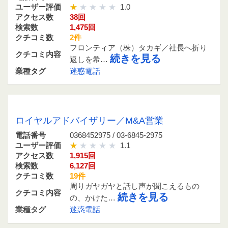
ユーザー評価
1.0
アクセス数
38回
検索数
1,475回
クチコミ数
2件
フロンティア（株）タカギ／社長へ折り
クチコミ内容
続きを見る
返しを希…
業種タグ
迷惑電話
0368452975 / 03-6845-2975
ロイヤルアドバイザリー／M&A営業
電話番号
0368452975 / 03-6845-2975
ユーザー評価
1.1
アクセス数
1,915回
検索数
6,127回
クチコミ数
19件
周りガヤガヤと話し声が聞こえるもの
クチコミ内容
続きを見る
の、かけた…
業種タグ
迷惑電話