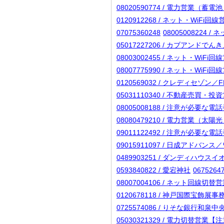
08020590774 / 電力営業（
0120912268 / ネット・WiFi
07075360248
08005008224 
05017227206 / カブアンドで
08003002455 / ネット・WiF
08007775990 / ネット・WiF
0120569032 / クレディセゾン／
05031110340 / 不動産売買・
08005008188 / 注意が必要な
08080479210 / 電力営
09011122492 / 注意が必要な
09015911097 / 日成アドバ
0489903251 / ダンディハウ
0593840822 / 愛宕神社
06752
08007004106 / ネット回線切
0120678118 / 神戸国際宝飾展事
0725574086 / りそな銀行和泉中
05030321329 / 電力切替営業【