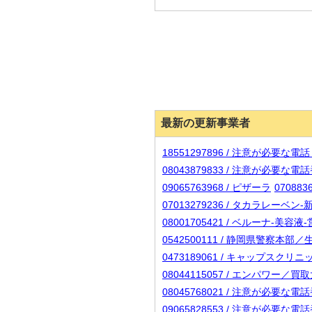
最新の更新事業者
18551297896 / 注意が必要な
08043879833 / 注意が必要な
09065763968 / ピザーラ
07088
07013279236 / タカラレーベ
08001705421 / ベルーナ-美容液
0542500111 / 静岡県警察本
0473189061 / キャップスクリ
08044115057 / エンパワー／
08045768021 / 注意が必要な
09065828553 / 注意が必要な