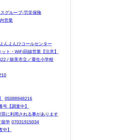
バックスグループ-労災保険
案内営業
0 / よんよんひコールセンター
 / ネット・WiFi回線営業【注意】
0422 / 能美市立／粟生小学校
210
】
05088948216
電話番号【調査中】
トは犯罪に利用される事があります
us／留学
07031915034
調査中】