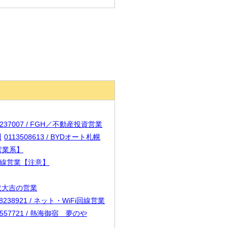
1237007 / FGH／不動産投資営業
川
0113508613 / BYDオート札幌
【営業系】
Fi回線営業【注意】
買取大吉の営業
68238921 / ネット・WiFi回線営業
7557721 / 熱海御宿 夢のや