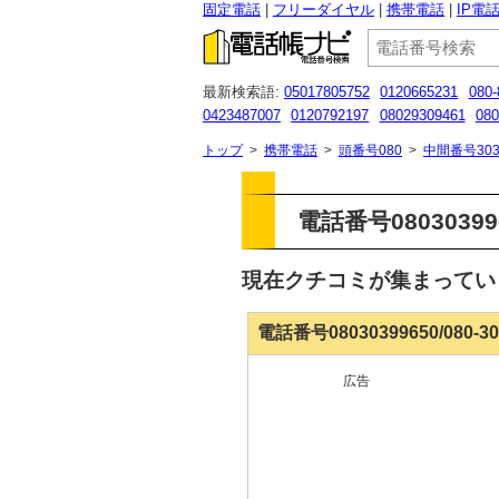
固定電話
フリーダイヤル
携帯電話
IP電
最新検索語:
05017805752
0120665231
080-
0423487007
0120792197
08029309461
080
08009191357
0120914899
07089199264
０
トップ
>
携帯電話
>
頭番号080
>
中間番号303
電話番号080303996
現在クチコミが集まって
電話番号08030399650/080-
広告