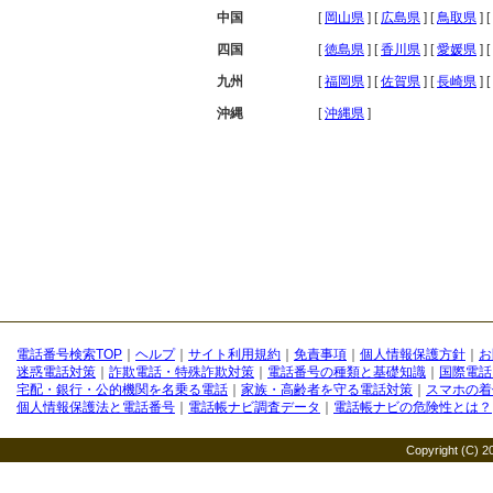
中国
[
岡山県
] [
広島県
] [
鳥取県
] [
四国
[
徳島県
] [
香川県
] [
愛媛県
] [
九州
[
福岡県
] [
佐賀県
] [
長崎県
] [
沖縄
[
沖縄県
]
電話番号検索TOP
｜
ヘルプ
｜
サイト利用規約
｜
免責事項
｜
個人情報保護方針
｜
お
迷惑電話対策
｜
詐欺電話・特殊詐欺対策
｜
電話番号の種類と基礎知識
｜
国際電話
宅配・銀行・公的機関を名乗る電話
｜
家族・高齢者を守る電話対策
｜
スマホの着
個人情報保護法と電話番号
｜
電話帳ナビ調査データ
｜
電話帳ナビの危険性とは？
Copyright (C) 20