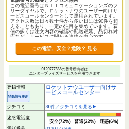
この電話番号はＮＴＴコミュニケーションズのフ
リーダイヤルで、ロケットナウのユーザー向けサ
ービスコールセンターとして運用されています。
アクセス数は日々数十件から多い日には90件を超
えることもあり、一定の注目を集めています。着
信の多くは注文内容の確認や配送遅延、品切れ対
応など、サービスに関わる連絡が中心です。
クチコミから読み解く電話の実態
この電話、安全？危険？ 見る
利用者からの29件のクチコミでは、注文の品切れ
や誤配達、配送遅延に関する連絡が多く寄せられ
ています。例えば、配送中の荷物に関する問い合
わせや、注文内容の変更、キャンセルの確認など
0120777568の番号所有者は
が典型的な内容です。返金対応やクーポンの提供
エンタープライズサービスを利用できます
といったフォローも報告されており、サービス側
の誠実な対応が伺えます。一方で、何度も電話が
ロケットナウユーザー向けサ
登録情報
かかってきて煩わしいと感じる声も一部にありま
ービスコールセンター
すが、全体としては安全と評価する意見が多く、
登録情報更新
迷惑電話の報告は少数です。
クチコミ
30件／クチコミを見る▶
利用者へのアドバイス
この番号からの着信は、ロケットナウの注文や配
迷惑電話度
送に関する重要な連絡である可能性が高い状況で
安全(72%)
普通(22%)
迷惑(6%)
す。心当たりのある注文がある場合は、内容を確
電話番号
0120777568