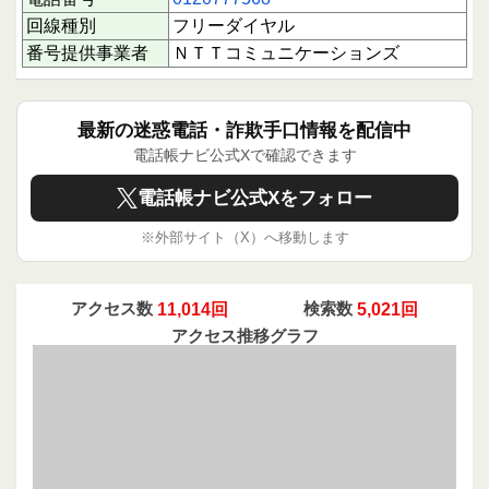
認するために応答を検討してもよいでしょう。た
回線種別
フリーダイヤル
だし、個人情報の提示や不審な要求には注意が必
要です。電話帳ナビ側で電話発信を行い確認済み
番号提供事業者
ＮＴＴコミュニケーションズ
の番号ですので、安心感はありますが、応答時は
慎重な対応をおすすめします。
最新の迷惑電話・詐欺手口情報を配信中
下にスクロールすると実際に電話に応答された方
のクチコミを読むことができます。
電話帳ナビ公式Xで確認できます
あなたの1回のクチコミ投稿が、同じように不安
を感じる誰かの助けになります。ぜひ情報共有に
電話帳ナビ公式Xをフォロー
ご協力ください。
※外部サイト（X）へ移動します
アクセス数
11,014回
検索数
5,021回
アクセス推移グラフ