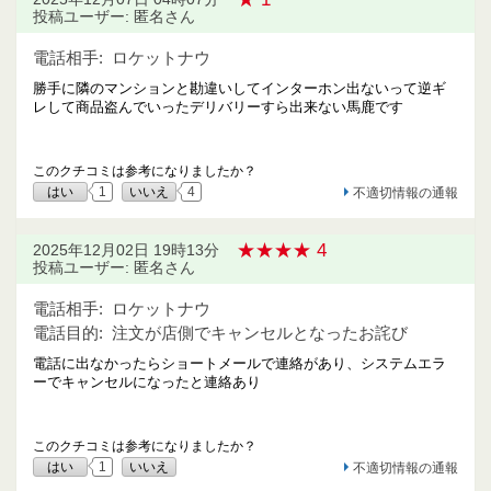
投稿ユーザー: 匿名さん
電話相手:
ロケットナウ
勝手に隣のマンションと勘違いしてインターホン出ないって逆ギ
レして商品盗んでいったデリバリーすら出来ない馬鹿です
このクチコミは参考になりましたか？
はい
1
いいえ
4
不適切情報の通報
★★★★ 4
2025年12月02日 19時13分
投稿ユーザー: 匿名さん
電話相手:
ロケットナウ
電話目的:
注文が店側でキャンセルとなったお詫び
電話に出なかったらショートメールで連絡があり、システムエラ
ーでキャンセルになったと連絡あり
このクチコミは参考になりましたか？
はい
1
いいえ
不適切情報の通報