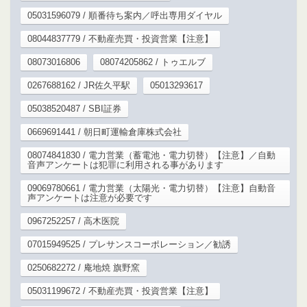
05031596079 / 順番待ち案内／呼出専用ダイヤル
08044837779 / 不動産売買・投資営業【注意】
08073016806
08074205862 / トゥエルブ
0267688162 / JR佐久平駅
05013293617
05038520487 / SBI証券
0669691441 / 朝日町運輸倉庫株式会社
08074841830 / 電力営業（蓄電池・電力切替）【注意】／自動
音声アンケートは犯罪に利用される事があります
09069780661 / 電力営業（太陽光・電力切替）【注意】自動音
声アンケートは注意が必要です
0967252257 / 高木医院
07015949525 / プレサンスコーポレーション／勧誘
0250682272 / 庵地焼 旗野窯
05031199672 / 不動産売買・投資営業【注意】