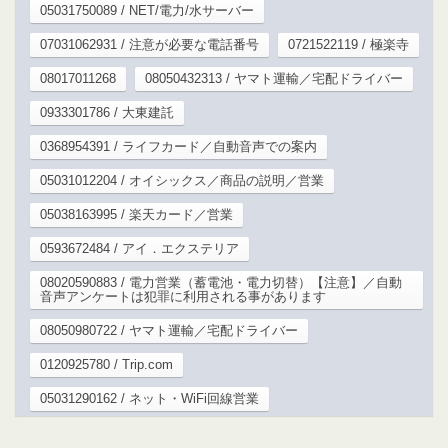
05031750089 / NET/電力/水サーバー
07031062931 / 注意が必要な電話番号
0721522119 / 極楽寺
08017011268
08050432313 / ヤマト運輸／宅配ドライバー
0933301786 / 大東建託
0368954391 / ライフカード／自動音声での案内
05031012204 / オイシックス／商品の説明／営業
05038163995 / 楽天カード／営業
0593672484 / アイ．エクステリア
08020590883 / 電力営業（蓄電池・電力切替）【注意】／自動
音声アンケートは犯罪に利用される事があります
08050980722 / ヤマト運輸／宅配ドライバー
0120925780 / Trip.com
05031290162 / ネット・WiFi回線営業