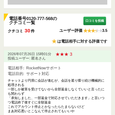
電話番号0120-777-568の
口コミを投稿
クチコミ一覧
30
ユーザー評価
3.5
クチコミ
件
★
は電話相手に対する評価です
★★★ 3
2026年07月26日 15時01分
投稿ユーザー: 匿名さん
電話相手:
RocketNowサポート
電話目的:
サポート対応
チャットより円滑に会話が進むが、会話を遮り喋り続け機械的に
処理される
一部しか被害を受けてないから全部返金しなくていいと言ったに
も関わらず
「承知しました、一部返金で対応させていただきます」と言いつ
つ電話終了後すぐに全額返金
これでアカウント停止とかなったらたまらないけど
まあ対応悪いとこなんて停止されてもいいや