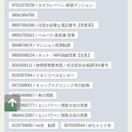
07013279236 / タカラレーベン-新築マンション
08061954785
08007004286 / 注意が必要な電話番号【営業系】
08001705421 / ベルーナ-美容液-営業
0649676674 / マンション売買勧誘
08005008224 / ネット・WiFi回線営業【注意】
0542500111 / 静岡県警察本部／生活安全企画課FAX番号
0120307044 / イオンコールセンター
0473189061 / キャップスクリニック市川妙典
09070498967 / 車の買取
口コミ
07013802777 / エンパワー／買取大吉の営業
を書く
08044115057 / エンパワー／買取大吉の営業
0120734650 / eo光 勧誘
0570200544 / めちゃトク光