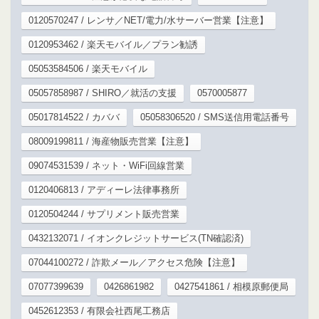
0120570247 / レンサ／NET/電力/水サーバー営業【注意】
0120953462 / 楽天モバイル／プラン勧誘
05053584506 / 楽天モバイル
05057858987 / SHIRO／就活の支援
0570005877
05017814522 / カババ
05058306520 / SMS送信用電話番号
08009199811 / 海産物販売営業【注意】
09074531539 / ネット・WiFi回線営業
0120406813 / アディーレ法律事務所
0120504244 / サプリメント販売営業
0432132071 / イオンクレジットサービス(TN確認済)
07044100272 / 詐欺メール／アクセス危険【注意】
07077399639
0426861982
0427541861 / 相模原郵便局
0452612353 / 有限会社西尾工務店