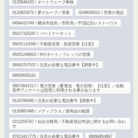
0120546103 / オートウェーブ車検
0120923575 / 夢グループ／営業
0249039321 / 営業の電話
0456415749 / 横浜市役所／市民局／平沼記念レストハウス
05017325287 / パートナーネット
05031110340 / 不動産売買・投資営業【注意】
05031240810 / Nサポート／フレッツの営業
08043757537 / 注意が必要な電話番号【調査中】
08059505161
08074841517 / 電力営業（蓄電池・電力切替）【注意】／自動
音声アンケートは犯罪に利用される事があります
0120785485 / 注意が必要な電話番号【調査中】
0120997498 / メディプラス／新商品の勧誘
0222255767 / 仙台法務局／不動産登記申請に関するお問い合わ
せ
07013417775 / 注意が必要な電話番号
08096854867