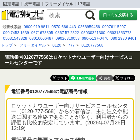
固定電話
携帯電話
フリーダイヤル
IP電話
口コミを投稿する
最新検索語:
0800 919 9811
0570-666-443
0368959456
09076115207
090 7453 1539
0671673805
0867 57 2322
05030321300
05031353773
05031543828
08016006487
09026310058
090-5137-0476
080 2930 9461
080 4992 4915
050-3537-4918
0367377085
0800 500 8188
08080479301
トップ
>
フリーダイヤル
>
0120
>
777
>
0120777568
090 4505 9325
09071587748
05031076991
0120519535
0120429313
08015851598
電話番号0120777568はロケットナウユーザー向けサービスコ
ールセンターです
共有
電話番号0120777568の電話番号情報
ロケットナウユーザー向けサービスコールセンタ
ー（0120-777-568）からの着信は、主に注文や配
送に関する連絡であることが多く、利用者からの
評価も比較的安定しています。(2026年07月26日
12:19)
電話番号の概要とアクセス傾向