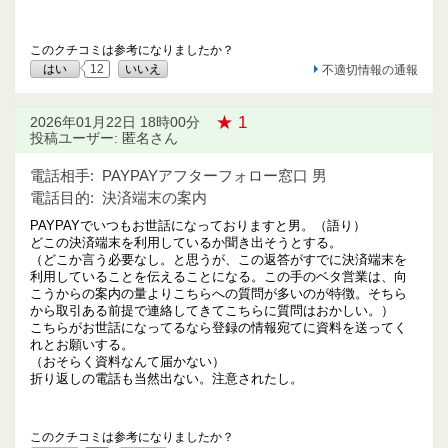
このクチコミは参考になりましたか？
はい
12
いいえ
不適切情報の通報
★ 1
2026年01月22日 18時00分
投稿ユーザー: 匿名さん
電話相手:
PAYPAYアフターフォロー窓口 男
電話目的:
決済端末の案内
PAYPAYでいつもお世話になっておりますと男。（語り）
どこの決済端末を利用しているか聞き出そうとする。
（どこか言う必要なし。と思うが、この返答がすでに決済端末を
利用していることを伝えることになる。この手のベタ営業は、向
こうからの案内の量よりこちらへの質問が多いのが特徴。そちら
から取引ある前提で連絡してきてこちらに質問はおかしい。）
こちらがお世話になってるなら登録の情報宛てに資料を送ってく
れとお願いする。
（おそらく資料なんて届かない）
折り返しの電話も当然出ない。注意されたし。
このクチコミは参考になりましたか？