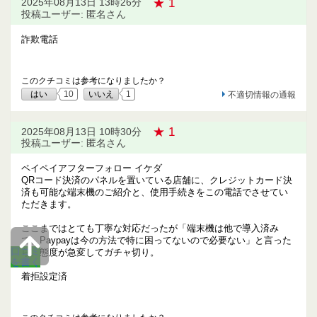
★ 1
2025年08月13日 13時26分
投稿ユーザー: 匿名さん
詐欺電話
このクチコミは参考になりましたか？
はい
10
いいえ
1
不適切情報の通報
★ 1
2025年08月13日 10時30分
投稿ユーザー: 匿名さん
ペイペイアフターフォロー イケダ
QRコード決済のパネルを置いている店舗に、クレジットカード決
済も可能な端末機のご紹介と、使用手続きをこの電話でさせてい
ただきます。
ここまではとても丁寧な対応だったが「端末機は他で導入済み
で、Paypayは今の方法で特に困ってないので必要ない」と言った
口コミ
ら、態度が急変してガチャ切り。
を書く
着拒設定済