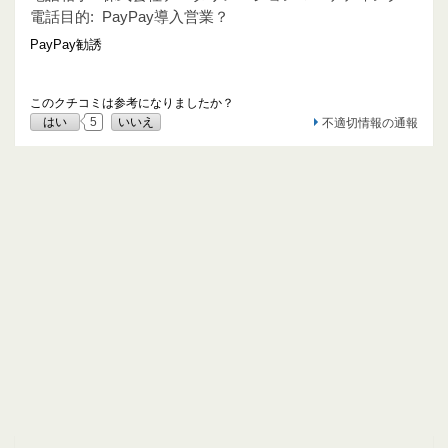
電話目的:
PayPay導入営業？
PayPay勧誘
このクチコミは参考になりましたか？
はい
5
いいえ
不適切情報の通報