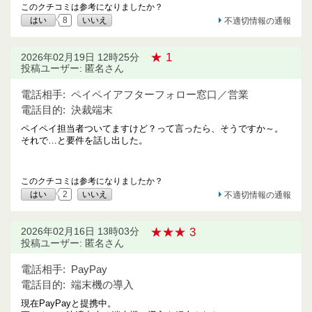
このクチコミは参考になりましたか？
はい
8
いいえ
不適切情報の通報
★ 1
2026年02月19日 12時25分
投稿ユーザー: 匿名さん
電話相手:
ペイペイアフターフォロー窓口／営業
電話目的:
決裁端末
ペイペイ担当者ついてますけど？って言ったら、そうですか～。
それで…と要件を話し出した。
このクチコミは参考になりましたか？
はい
2
いいえ
不適切情報の通報
★★★ 3
2026年02月16日 13時03分
投稿ユーザー: 匿名さん
電話相手:
PayPay
電話目的:
端末機の導入
現在PayPayと提携中。