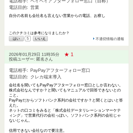
電話相手:
ペイペイアフターフォロー窓口（自称）
電話目的:
営業
自分の名前も会社名も言えない営業からの電話、お察し
このクチコミは参考になりましたか？
はい
5
いいえ
不適切情報の通報
★ 1
2026年01月29日 11時35分
投稿ユーザー: 匿名さん
電話相手:
PayPayアフターフォロー窓口
電話目的:
クレカ端末導入
会社名を聞いてもPayPayアフターフォロー窓口としか言わない。
株式会社なんですか？と聞いてもマニュアルで回答できないとの
こと。
PayPayだからソフトバンク系列の会社ですか？と聞くとはいと答
えた。
ネットの口コミをみると「株式会社データリレーションマーケテ
ィング」で営業代行の会社っぽい。ソフトバンク系列の会社じゃ
ないじゃん。
信用できない会社なので要注意。