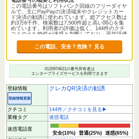
この電話番号はソフトバンク回線のフリーダイヤ
ルで、主にPayPayの決済端末やクレジットカー
ド決済の勧誘に使われています。総アクセス数は
約3万6千件、検索数は7,500件超と高い関心を集
めています。利用者の評価は低く、144件のクチ
コミのうち85件が迷惑と判断しており、平均評価
は1.3と厳しい評価が目立ちます。
この電話、安全？危険？ 見る
クチコミから読み解く電話の実態
多くの利用者は「PayPayアフターフォロー窓
口」や「代理店」を名乗る営業電話として受け止
めています。内容は決済端末の導入や手数料の案
0120974621の番号所有者は
内が中心ですが、実際にはPayPay本体とは無関
エンタープライズサービスを利用できます
係の代理店や業者が多く、社名を明かさなかった
り、しつこい勧誘が目立つとの声が多いです。中
クレカQR決済の勧誘
登録情報
には「詐欺の可能性がある」との指摘も散見さ
れ、電話に出る際は慎重な対応が推奨されます。
登録情報更新
また、営業電話としての質にばらつきがあり、丁
クチコミ
144件／クチコミを見る▶
寧な対応もあれば、名前を名乗らずに切るなど不
業種タグ
迷惑電話
誠実な対応も報告されています。手数料や月額料
金の説明が不十分であったり、断っても繰り返し
迷惑電話度
電話がかかってくるケースも多いようです。
安全(10%)
普通(25%)
迷惑(65%)