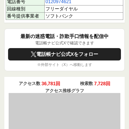
電話番号
0120974621
注意点と対応のポイント
この番号からの電話は、PayPayの正規の営業電
回線種別
フリーダイヤル
話とは限らず、代理店や委託業者を装った勧誘が
番号提供事業者
ソフトバンク
多い状況です。電話に出る場合は、相手の会社名
や担当者名を必ず確認し、疑わしい場合は個人情
報や契約情報を伝えないようにしましょう。しつ
こい勧誘や不審な点があれば、着信拒否や消費生
最新の迷惑電話・詐欺手口情報を配信中
活センターへの相談も検討してください。
電話帳ナビ公式Xで確認できます
電話帳ナビ側で電話発信を行い確認済み。
電話帳ナビ公式Xをフォロー
下にスクロールすると実際に電話に応答された方
※外部サイト（X）へ移動します
のクチコミを読むことができます。
あなたの1回のクチコミ投稿が、同じように困っ
ている誰かの大きな助けになります。情報共有は
被害防止の第一歩ですので、ぜひご協力くださ
アクセス数
36,781回
検索数
7,728回
い。
アクセス推移グラフ