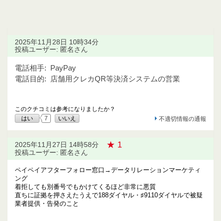
2025年11月28日 10時34分
投稿ユーザー: 匿名さん
電話相手:
PayPay
電話目的:
店舗用クレカQR等決済システムの営業
このクチコミは参考になりましたか？
はい
7
いいえ
不適切情報の通報
★ 1
2025年11月27日 14時58分
投稿ユーザー: 匿名さん
ペイペイアフターフォロー窓口→データリレーションマーケティ
ング
着拒しても別番号でもかけてくるほど非常に悪質
直ちに証拠を押さえたうえで188ダイヤル・♯9110ダイヤルで被疑
業者提供・告発のこと