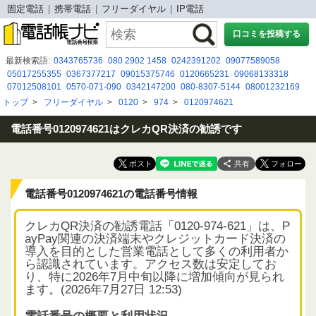
固定電話
携帯電話
フリーダイヤル
IP電話
口コミを投稿する
最新検索語:
0343765736
080 2902 1458
0242391202
09077589058
05017255355
0367377217
09015375746
0120665231
09068133318
07012508101
0570-071-090
0342147200
080-8307-5144
08001232169
08008080973
05052915349
0800 500 8184
05031110340
0120009605
トップ
>
フリーダイヤル
>
0120
>
974
>
0120974621
0120984628
0120709763
０１２０２７４４５３
05017837050
090 8583 5158
08001230992
電話番号0120974621はクレカQR決済の勧誘です
共有
電話番号0120974621の電話番号情報
クレカQR決済の勧誘電話「0120-974-621」は、P
ayPay関連の決済端末やクレジットカード決済の
導入を目的とした営業電話として多くの利用者か
ら認識されています。アクセス数は安定してお
り、特に2026年7月中旬以降に増加傾向が見られ
ます。(2026年7月27日 12:53)
電話番号の概要と利用状況