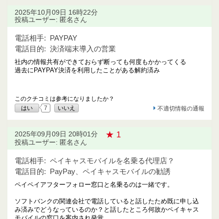
2025年10月09日 16時22分
投稿ユーザー: 匿名さん
電話相手:
PAYPAY
電話目的:
決済端末導入の営業
社内の情報共有ができておらず断っても何度もかかってくる
過去にPAYPAY決済を利用したことがある解約済み
このクチコミは参考になりましたか？
はい
7
いいえ
不適切情報の通報
★ 1
2025年09月09日 20時01分
投稿ユーザー: 匿名さん
電話相手:
ペイキャスモバイルを名乗る代理店？
電話目的:
PayPay、ペイキャスモバイルの勧誘
ペイペイアフターフォロー窓口と名乗るのは一緒です。
ソフトバンクの関連会社で電話していると話したため既に申し込
み済みでどうなっているのか？と話したところ何故かペイキャス
モバイルの窓口を案内され発覚。