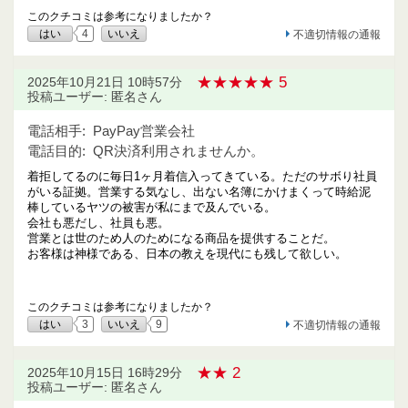
このクチコミは参考になりましたか？
はい
4
いいえ
不適切情報の通報
★★★★★ 5
2025年10月21日 10時57分
投稿ユーザー: 匿名さん
電話相手:
PayPay営業会社
電話目的:
QR決済利用されませんか。
着拒してるのに毎日1ヶ月着信入ってきている。ただのサボり社員
がいる証拠。営業する気なし、出ない名簿にかけまくって時給泥
棒しているヤツの被害が私にまで及んでいる。
会社も悪だし、社員も悪。
営業とは世のため人のためになる商品を提供することだ。
お客様は神様である、日本の教えを現代にも残して欲しい。
このクチコミは参考になりましたか？
はい
3
いいえ
9
不適切情報の通報
★★ 2
2025年10月15日 16時29分
投稿ユーザー: 匿名さん