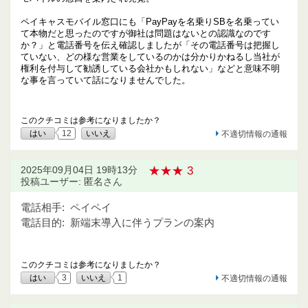
ペイキャスモバイル窓口にも「PayPayを名乗りSBを名乗ってい
て本物だと思ったのですが御社は問題はないとの認識なのです
か？」と電話番号を伝え確認しましたが「その電話番号は把握し
ていない、どの様な営業をしているのかは分かりかねるし当社が
権利を付与して勧誘している会社かもしれない」などと意味不明
な事を言っていて話になりませんでした。
このクチコミは参考になりましたか？
はい
12
いいえ
不適切情報の通報
★★★ 3
2025年09月04日 19時13分
投稿ユーザー: 匿名さん
電話相手:
ペイペイ
電話目的:
新端末導入に伴うプランの案内
このクチコミは参考になりましたか？
はい
3
いいえ
1
不適切情報の通報