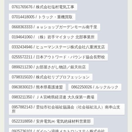
0761765676 / 株式会社塩村電気工事
07014418005 / トラック・重機買取
0668363333 / ａｕショップガーデンモール南千里
0194641060 / （株）岩手マイタック 北部事業所
0332434946 / ヒューマンステージ株式会社八重洲支店
0255572211 / 日本アウトワード・バウンド協会長野校
0899211230 / お部屋さがし物語／銀天街店
0798315020 / 株式会社リブプロフェッション
0963830023 / 熊本県看護連盟
0862250026 / ルックルック
0983211350 / ＪＡ宮崎県経済連 大久保第一農場
0957882143 / 雲仙市社会福祉協議会（社会福祉法人）南串山支
所
0522318858 / 安井電気㈱ 電気絶縁材料営業部
0925736101 / ダイヘン溶接メカトロシステム株式会社