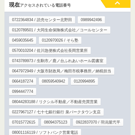
現在
アクセスされている電話番号
0722364834 / 読売センター北野田
0989942496
0120789501 / 大同生命保険株式会社／コールセンター
0459035645
0120970026 / そら塾
0570010204 / 佐川急便株式会社長岡営業所
0743789973 / 生駒市／鹿ノ台ふれあいホール図書室
0647972949 / 大阪市財政局／梅田市税事務所／納税担当
0664187274
08059540942
0120994895
0994447774
08044283188 / リクシル不動産／不動産売買営業
0227967127 / 七十七銀行銀行 泉パークタウン支店
07015772615
08094375123
0922837070 / 羽潟屋弐平
08001116119 / ソフトバンク営業電話