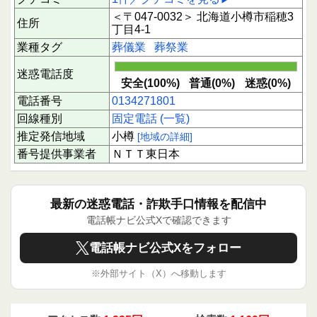
＜〒047-0032＞ 北海道小樽市稲穂3
住所
丁目4-1
業種タグ
葬儀業
葬祭業
迷惑電話度
安全(100%)
普通(0%)
迷惑(0%)
電話番号
0134271801
回線種別
固定電話 (一覧)
推定発信地域
小樽
[地域の詳細]
番号提供事業者
ＮＴＴ東日本
最新の迷惑電話・詐欺手口情報を配信中
電話帳ナビ公式Xで確認できます
電話帳ナビ公式Xをフォロー
※外部サイト（X）へ移動します