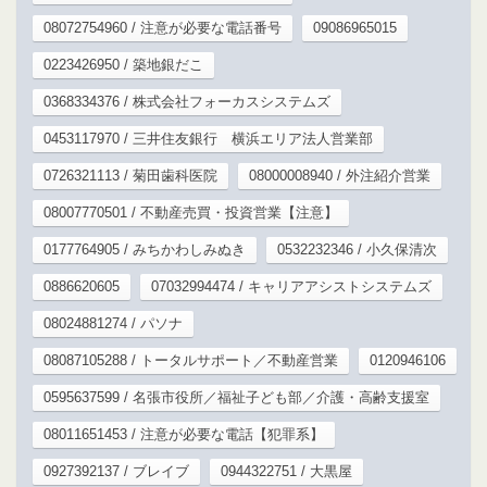
08072754960 / 注意が必要な電話番号
09086965015
0223426950 / 築地銀だこ
0368334376 / 株式会社フォーカスシステムズ
0453117970 / 三井住友銀行 横浜エリア法人営業部
0726321113 / 菊田歯科医院
08000008940 / 外注紹介営業
08007770501 / 不動産売買・投資営業【注意】
0177764905 / みちかわしみぬき
0532232346 / 小久保清次
0886620605
07032994474 / キャリアアシストシステムズ
08024881274 / パソナ
08087105288 / トータルサポート／不動産営業
0120946106
0595637599 / 名張市役所／福祉子ども部／介護・高齢支援室
08011651453 / 注意が必要な電話【犯罪系】
0927392137 / ブレイブ
0944322751 / 大黒屋