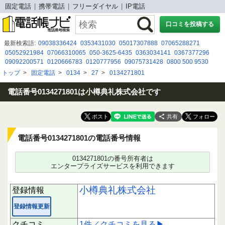
固定電話
携帯電話
フリーダイヤル
IP電話
口コミを投稿する
最新検索語:
09038336424
0353431030
05017307888
07065288271
05052921984
07066310065
050-3625-6435
0363034141
0367377296
09092200571
0120666783
0120777956
09075731428
0800 500 9530
080-2059-0948
0800 500 8184
03-6737-7073
0677130838
トップ
>
固定電話
>
0134
>
27
>
0134271801
050-3185-6551
08029307743
0120-844-847
08070224613
080－9658－5428
0423038870
05031876095
電話番号0134271801は小樽典礼株式会社です
共有
電話番号0134271801の電話番号情報
0134271801の番号所有者は
エンタープライズサービスを利用できます
小樽典礼株式会社
登録情報
登録情報更新
クチコミ
1件／クチコミを見る▶