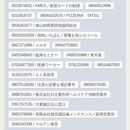
0523074031 / AMEX／新規カードの勧誘
08044523996
0210919737
08044252570 / PIZZERIA TATSU
0834261677 / 徳山卸商業団地協同組合
05031024359 / 焼肉いちばん／順番お知らせコール
0667272498 / メルサ
09042753893
0455348843 / 臨海セミナー
0488316998 / 青木屋
07016877260 / 医療ワーカー
0791231686
08014487593
0126222075 / エミ美容室
08070118292 / 注意が必要な電話番号
08099374430
0988761851 / 株式会社日立製作所ヘルスケア沖縄営業所
0357157135 / 大東建託法人窓口
0982376699 / 有限会社旭空調設備メンテナンス／延岡営業所
0266243338 / マルアン食堂