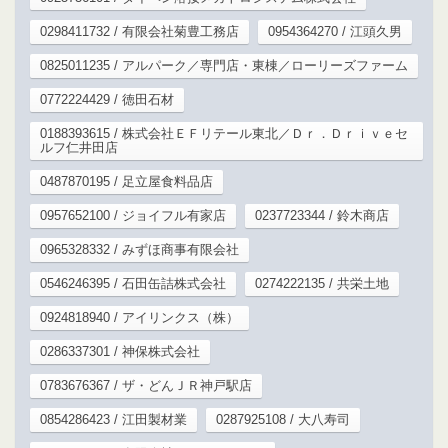
0298411732 / 有限会社菊豊工務店
0954364270 / 江頭久男
0825011235 / アルパーク／専門店・東棟／ローリーズファーム
0772224429 / 徳田石材
0188393615 / 株式会社ＥＦリテール東北／Ｄｒ．Ｄｒｉｖｅセ
ルフ仁井田店
0487870195 / 足立屋食料品店
0957652100 / ジョイフル有家店
0237723344 / 鈴木商店
0965328332 / みずほ商事有限会社
0546246395 / 石田缶詰株式会社
0274222135 / 共栄土地
0924818940 / アイリンクス（株）
0286337301 / 神保株式会社
0783676367 / ザ・どんＪＲ神戸駅店
0854286423 / 江田製材業
0287925108 / 大八寿司