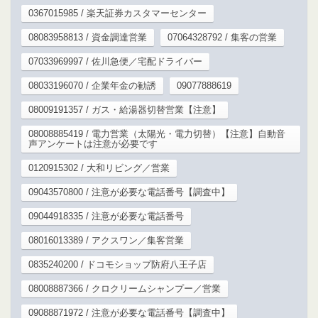
0367015985 / 楽天証券カスタマーセンター
08083958813 / 資金調達営業
07064328792 / 集客の営業
07033969997 / 佐川急便／宅配ドライバー
08033196070 / 企業年金の勧誘
09077888619
08009191357 / ガス・給湯器切替営業【注意】
08008885419 / 電力営業（太陽光・電力切替）【注意】自動音
声アンケートは注意が必要です
0120915302 / 大和リビング／営業
09043570800 / 注意が必要な電話番号【調査中】
09044918335 / 注意が必要な電話番号
08016013389 / アクスワン／集客営業
0835240200 / ドコモショップ防府八王子店
08008887366 / クロクリームシャンプー／営業
09088871972 / 注意が必要な電話番号【調査中】