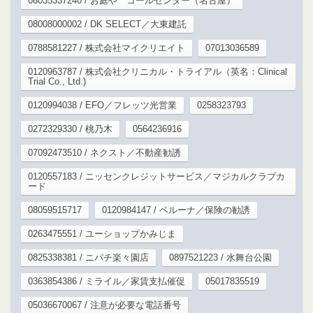
08035337240 / お庭や コールセンター（名古屋）
08008000002 / DK SELECT／大東建託
0788581227 / 株式会社マイクリエイト
07013036589
0120963787 / 株式会社クリニカル・トライアル（英名：Clinical
Trial Co., Ltd.)
0120994038 / EFO／フレッツ光営業
0258323793
0272329330 / 桃乃木
0564236916
07092473510 / ネクスト／不動産勧誘
0120557183 / ニッセンクレジットサービス／マジカルクラブカ
ード
08059515717
0120984147 / ベルーナ／保険の勧誘
0263475551 / ユーショップかみじま
0825338381 / ニパチ楽々園店
0897521223 / 水舞台公園
0363854386 / ミライル／家賃支払催促
05017835519
05036670067 / 注意が必要な電話番号