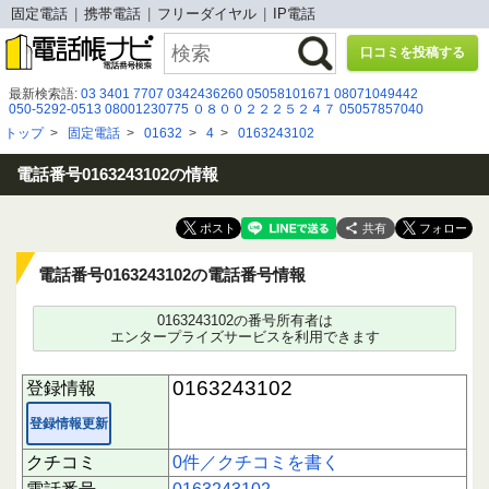
固定電話
携帯電話
フリーダイヤル
IP電話
口コミを投稿する
最新検索語:
03 3401 7707
0342436260
05058101671
08071049442
050-5292-0513
08001230775
０８００２２２５２４７
05057857040
0582654141
08009199823
06-4400-7998
0120991676
0120577744
トップ
>
固定電話
>
01632
>
4
>
0163243102
08015851598
080-8047-9506
0671673805
09019592041
06-6348-2204
0120299１20
070-2642-5619
050 5291 6521
0120 762 065
0363739821
08016006323
05038524151
電話番号0163243102の情報
共有
電話番号0163243102の電話番号情報
0163243102の番号所有者は
エンタープライズサービスを利用できます
0163243102
登録情報
登録情報更新
クチコミ
0件／クチコミを書く