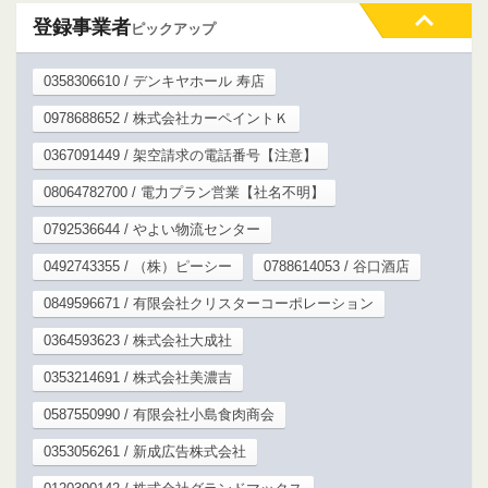
登録事業者
ピックアップ
0358306610 / デンキヤホール 寿店
0978688652 / 株式会社カーペイントＫ
0367091449 / 架空請求の電話番号【注意】
08064782700 / 電力プラン営業【社名不明】
0792536644 / やよい物流センター
0492743355 / （株）ピーシー
0788614053 / 谷口酒店
0849596671 / 有限会社クリスターコーポレーション
0364593623 / 株式会社大成社
0353214691 / 株式会社美濃吉
0587550990 / 有限会社小島食肉商会
0353056261 / 新成広告株式会社