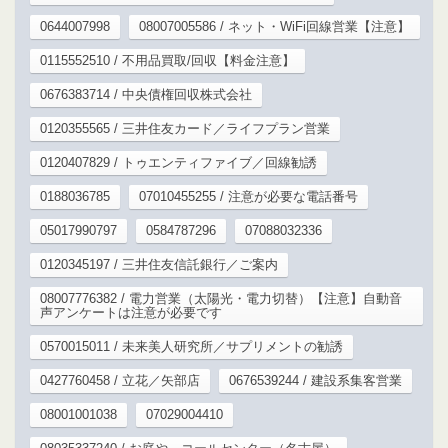
0644007998
08007005586 / ネット・WiFi回線営業【注意】
0115552510 / 不用品買取/回収【料金注意】
0676383714 / 中央債権回収株式会社
0120355565 / 三井住友カード／ライフプラン営業
0120407829 / トゥエンティファイブ／回線勧誘
0188036785
07010455255 / 注意が必要な電話番号
05017990797
0584787296
07088032336
0120345197 / 三井住友信託銀行／ご案内
08007776382 / 電力営業（太陽光・電力切替）【注意】自動音
声アンケートは注意が必要です
0570015011 / 未来美人研究所／サプリメントの勧誘
0427760458 / 立花／矢部店
0676539244 / 建設系集客営業
08001001038
07029004410