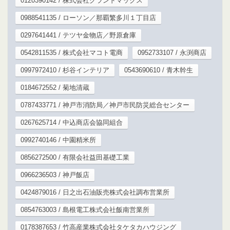
0120390142 / 株式会社グランドマックス
0988541135 / ローソン／那覇繁多川１丁目店
0297641441 / テツヤ金物店／野原倉庫
0542811535 / 株式会社マコト電商
0952733107 / 永渕商店
0997972410 / 杉谷インテリア
0543690610 / 青木幹生
0184672552 / 菊地清蔵
0787433771 / 神戸市消防局／神戸市民防災総合センター
0267625714 / 中込商店会協同組合
0992740146 / 中園精米所
0856272500 / 有限会社益田基礎工業
0966236503 / 神戸飯店
0424879016 / 日之出石油販売株式会社調布営業所
0854763003 / 島根電工株式会社飯南営業所
0178387653 / 竹高産業株式会社タケタカハウジング