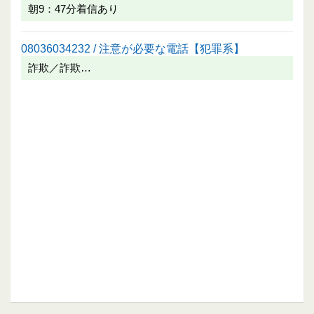
朝9：47分着信あり
08036034232 / 注意が必要な電話【犯罪系】
詐欺／詐欺…