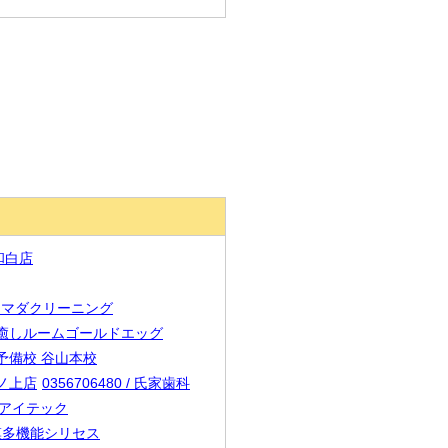
 和白店
 / シマダクリーニング
3 / 癒しルームゴールドエッグ
学院予備校 谷山本校
尾ノ上店
0356706480 / 氏家歯科
ビーアイテック
小規模多機能シリセス