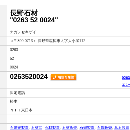
長野石材
"0263 52 0024"
ナガノセキザイ
＜〒399-0713＞
長野県塩尻市大字大小屋112
0263
52
0024
0263520024
026
エン
固定電話
松本
ＮＴＴ東日本
石燈篭製造
,
石材卸
,
石材製造
,
石材販売
,
石碑製造
,
石碑販売
,
墓石製造