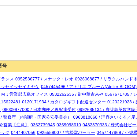
番号
リアランス
0952536777 / スナック・レオ
0926068877 / リラクルハンド
ムプリッセイッセイミヤケ
0457445496 / アトリエ ブルーム(Atelier BLOOM)
カン／ＭＪ営業部広島オフィス
0532262535 / 街中華古来や
0567671785
115622481
0120171934 / カタログギフト配送センター
012022192
ト
08009977000 / 日本郵便／再配達受付
0992685134 / 鹿児島英数
141 / 警察庁（内閣府・国家公安委員会）
0963818668 / 理容さいくる／
材紹介営業【注意】
0362739945
0369098610
0432370333 / 株式会社
ステック
0444407056
0925559007 / 吉松堂パーラー
0457447869 / 