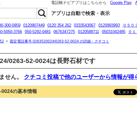
話
電話帳ナビアプリはこちらから
Google Play
アプリは自動で検索・表示
00-300-0959
0120907449
0120 354 262
0333543067
0120993993
０５０
0-5050-3766
050-5292-0481
0676347275
0120588711
05031042485
０１
07065202330
08089480113
05052921850
52
>
固定電話番号 0263520024/0263-52-0024 の詳細・クチコミ
24/0263-52-0024は長野石材です
いません。
クチコミ投稿で他のユーザーから情報が得
52-0024の基本情報