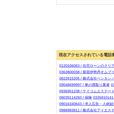
現在アクセスされている電話
0120106063 / 住宅ローンのク
0363800038 / 新宿伊勢丹オ
0822615205 / 株式会社ベン
09048699997 / 車の買取り業者
0
0936951238 / ケイコムエステー
08039114260 / 保険
0335810
09016340643 / 求人広告・人
0988983811 / 株式会社アイエ