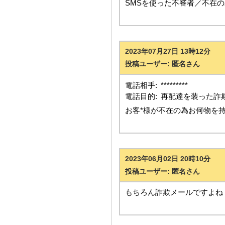
SMSを使った不審者／不在
2023年07月27日 13時12分
投稿ユーザー: 匿名さん
電話相手:
*********
電話目的:
再配達を装った詐
お客*様が不在の為お何物を持ち
2023年06月02日 20時10分
投稿ユーザー: 匿名さん
もちろん詐欺メールですよね