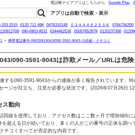
話
電話帳ナビアプリはこちらから
Google Play
アプリは自動で検索・表示
-333-2515
0120 712 498
0476310148
０３４４４６２５３６
0766756200
120912709
090-6903-9531
0344462536
05057852879
0120237308
01209
07050711490
1
>
携帯電話番号 09035919043/090-3591-9043 の詳細・クチコミ
9043/090-3591-9043は詐欺メール／URLは
連する090-3591-9043からの連絡が多く報告されています
ジが目立ち、注意が必要な状況です。(2026年07月26日 12:2
セス動向
話回線を使用しており、アクセス数はここ数ヶ月で増加傾向にあ
0件を超える日が続いており、多くの人がこの番号の正体を調べ
のクチコミすべてが否定的な内容です。