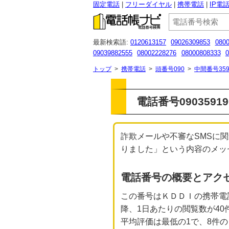
固定電話
フリーダイヤル
携帯電話
IP電
最新検索語:
0120613157
09026309853
0800
09039882555
08002228276
08000808333
0
08088496461
06-7711-9932
050-1720-5654
トップ
>
携帯電話
>
頭番号090
>
中間番号359
電話番号0903591
詐欺メールや不審なSMSに関
りました」という内容のメッセー
電話番号の概要とアク
この番号はＫＤＤＩの携帯電
降、1日あたりの閲覧数が4
平均評価は最低の1で、8件