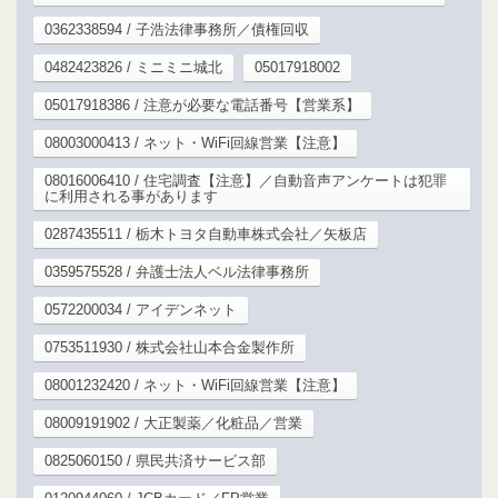
0362338594 / 子浩法律事務所／債権回収
0482423826 / ミニミニ城北
05017918002
05017918386 / 注意が必要な電話番号【営業系】
08003000413 / ネット・WiFi回線営業【注意】
08016006410 / 住宅調査【注意】／自動音声アンケートは犯罪
に利用される事があります
0287435511 / 栃木トヨタ自動車株式会社／矢板店
0359575528 / 弁護士法人ベル法律事務所
0572200034 / アイデンネット
0753511930 / 株式会社山本合金製作所
08001232420 / ネット・WiFi回線営業【注意】
08009191902 / 大正製薬／化粧品／営業
0825060150 / 県民共済サービス部