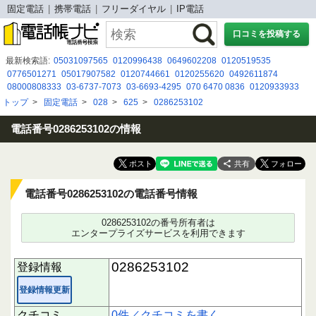
固定電話
携帯電話
フリーダイヤル
IP電話
口コミを投稿する
最新検索語:
05031097565
0120996438
0649602208
0120519535
0776501271
05017907582
0120744661
0120255620
0492611874
08000808333
03-6737-7073
03-6693-4295
070 6470 0836
0120933933
0368373899
09041457451
070 1833 1316
05017918562
08092867619
トップ
>
固定電話
>
028
>
625
>
0286253102
0358569783
050 1791 2300
09068133318
0926004608
080-9697-2166
09030356527
電話番号0286253102の情報
共有
電話番号0286253102の電話番号情報
0286253102の番号所有者は
エンタープライズサービスを利用できます
0286253102
登録情報
登録情報更新
クチコミ
0件／クチコミを書く