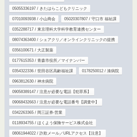
05055336197 / きたはらこどもクリニック
07010093938 / 小山商会
05020307807 / 守口市 福祉課
0352288717 / 東京理科大学科学教育連携センター
08074363400 / シェアクリ／オンラインクリニックの提携
0356100671 / 大正製薬
0177615353 / 青森市役所／マイナンバー
0354322336 / 世田谷区高齢福祉課
0178250012 / 湊病院
0963812630 / 神水病院
09058389147 / 注意が必要な電話【犯罪系】
09068432663 / 注意が必要な電話番号【調査中】
0342263365 / 岡三証券-営業
0118934755 / ほくよう保険サービス株式会社
08061944022 / 詐欺メール／URLアクセス【注意】