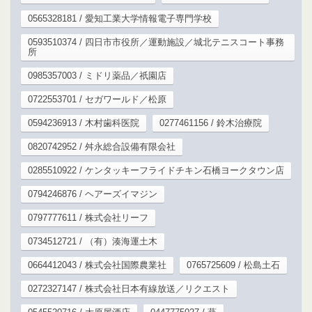
0565328181 / 愛知工業大学情報電子専門学校
0593510374 / 四日市市役所／運動施設／城北テニスコート事務
所
0985357003 / ミドリ薬品／祇園店
0722553701 / セガワールド／松原
0594236913 / 木村歯科医院
0277461156 / 鈴木治療院
0820742952 / 舛永総合設備有限会社
0285510922 / ケンタッキーフライドチキン石橋ヨークタウン店
0794246876 / ヘアーズイマジン
0797777611 / 株式会社リーフ
0734512721 / （有）湊海運土木
0664412043 / 株式会社国際農業社
0765725609 / 松島土石
0272327147 / 株式会社日本有線放送／リクエスト