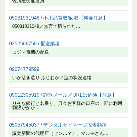
佐川急便配達員
05031931948 / 不用品買取/回収【料金注意】
05031931948／無言で切られた…
0252506750 / 配送業者
コジマ電機の配送
09074779599
いか活き造り ふじおか／漁の状況連絡
09012305910 / 詐欺メール／URLは危険【注意】
りそな銀行と名乗り、只今お客様の口座の一部に利用
制限がかか…
05057945037 / デジタルサイネージ広告勧誘
読売新聞の代理店（セン…？）、マルモさん…