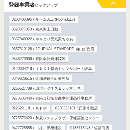
登録事業者
ピックアップ
0283480395 / ルーム3117(Room3117)
0523077353 / 東京海上日動
0667049322 / やきとり元気家ちゃあ
0357310128 / JOURNAL STANDARD 自由が丘店
0546270906 / 有限会社焼津陸運
0120034218 / ＪＵＫＩ特約ミシンサポート岐阜
0849828515 / 金浦法律会計事務所
0266627789 / 環境ビジネスＥｃｏ富士見
0273605440 / 有限会社拓友商事陸運高崎事務所
0226221181 / ももや
0220223161 / 氏家米穀店
0725576620 / 和泉シティプラザ／保健福祉センター
0427725555 / （株）肥後建設
0188773246 / 佐福商店