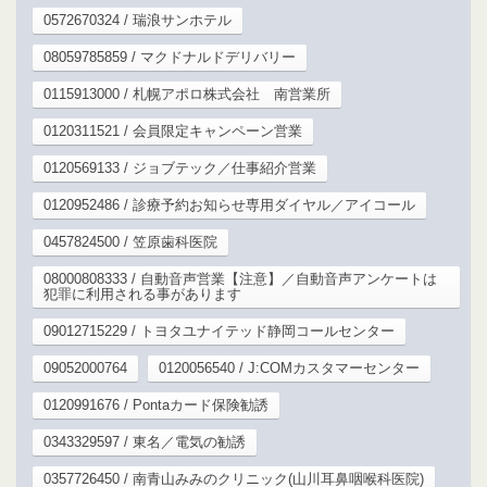
0572670324 / 瑞浪サンホテル
08059785859 / マクドナルドデリバリー
0115913000 / 札幌アポロ株式会社 南営業所
0120311521 / 会員限定キャンペーン営業
0120569133 / ジョブテック／仕事紹介営業
0120952486 / 診療予約お知らせ専用ダイヤル／アイコール
0457824500 / 笠原歯科医院
08000808333 / 自動音声営業【注意】／自動音声アンケートは
犯罪に利用される事があります
09012715229 / トヨタユナイテッド静岡コールセンター
09052000764
0120056540 / J:COMカスタマーセンター
0120991676 / Pontaカード保険勧誘
0343329597 / 東名／電気の勧誘
0357726450 / 南青山みみのクリニック(山川耳鼻咽喉科医院)