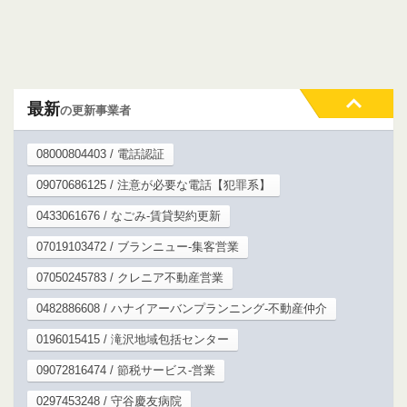
最新
の更新事業者
08000804403 / 電話認証
09070686125 / 注意が必要な電話【犯罪系】
0433061676 / なごみ-賃貸契約更新
07019103472 / ブランニュー-集客営業
07050245783 / クレニア不動産営業
0482886608 / ハナイアーバンプランニング-不動産仲介
0196015415 / 滝沢地域包括センター
09072816474 / 節税サービス-営業
0297453248 / 守谷慶友病院