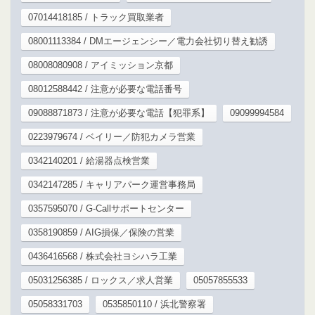
07014418185 / トラック買取業者
08001113384 / DMエージェンシー／電力会社切り替え勧誘
08008080908 / アイミッション京都
08012588442 / 注意が必要な電話番号
09088871873 / 注意が必要な電話【犯罪系】
09099994584
0223979674 / ベイリー／防犯カメラ営業
0342140201 / 給湯器点検営業
0342147285 / キャリアパーク運営事務局
0357595070 / G-Callサポートセンター
0358190859 / AIG損保／保険の営業
0436416568 / 株式会社ヨシハラ工業
05031256385 / ロックス／求人営業
05057855533
05058331703
0535850110 / 浜北警察署