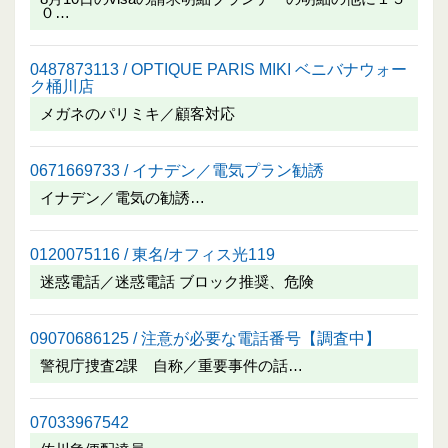
０…
0487873113 / OPTIQUE PARIS MIKI ベニバナウォー
ク桶川店
メガネのパリミキ／顧客対応
0671669733 / イナデン／電気プラン勧誘
イナデン／電気の勧誘…
0120075116 / 東名/オフィス光119
迷惑電話／迷惑電話 ブロック推奨、危険
09070686125 / 注意が必要な電話番号【調査中】
警視庁捜査2課 自称／重要事件の話…
07033967542