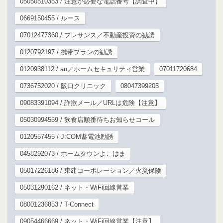
05050510353 / 注意が必要な電話番号【調査中】
0669150455 / ルース
07012477360 / プレサンス／不動産投資の勧誘
0120792197 / 携帯プランの勧誘
0120938112 / au／ホームセキュリティ営業
07011720684
0736752020 / 阪口クリニック
08047399205
09083391094 / 詐欺メール／URLは危険【注意】
05030994559 / 飲食店順番待ちお知らせコール
0120557455 / J:COM蓄電池勧誘
0458292073 / ホームタウンよこはま
05017226186 / 東建コーポレーション／火災保険
05031290162 / ネット・WiFi回線営業
08001236853 / T-Connect
09054466669 / ネット・WiFi回線営業【注意】