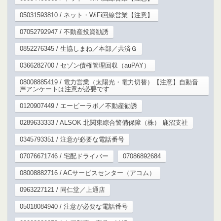
05031593810 / ネット・WiFi回線営業【注意】
07052792947 / 不動産投資勧誘
0852276345 / 生協しまね／本部／共済Ｇ
0366282700 / セゾン債権管理回収（auPAY）
08008885419 / 電力営業（太陽光・電力切替）【注意】自動音
声アンケートは注意が必要です
0120907449 / エービーラボ／不動産勧誘
0289633333 / ALSOK 北関東綜合警備保障（株） 鹿沼支社
0345793351 / 注意が必要な電話番号
07076671746 / 宅配ドライバー
07086892684
08008882716 / ACサービスセンター（アコム）
0963227121 / 同仁堂／上通店
05018084940 / 注意が必要な電話番号