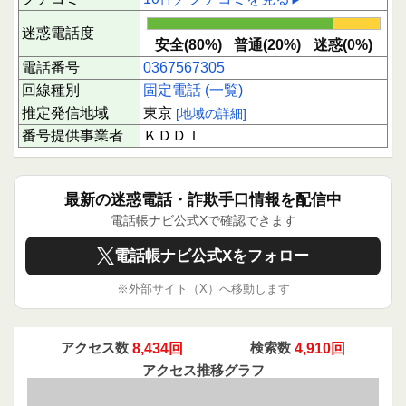
迷惑電話度
安全(80%)
普通(20%)
迷惑(0%)
電話番号
0367567305
回線種別
固定電話 (一覧)
推定発信地域
東京
[地域の詳細]
番号提供事業者
ＫＤＤＩ
最新の迷惑電話・詐欺手口情報を配信中
電話帳ナビ公式Xで確認できます
電話帳ナビ公式Xをフォロー
※外部サイト（X）へ移動します
アクセス数
8,434回
検索数
4,910回
アクセス推移グラフ