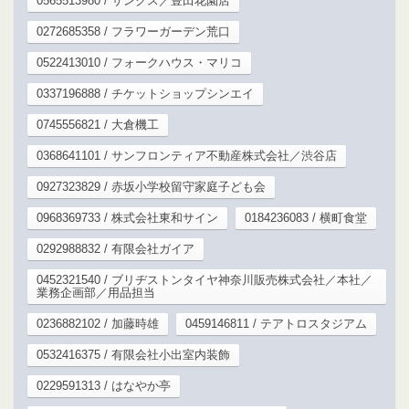
0565513980 / サンクス／豊田花園店
0272685358 / フラワーガーデン荒口
0522413010 / フォークハウス・マリコ
0337196888 / チケットショップシンエイ
0745556821 / 大倉機工
0368641101 / サンフロンティア不動産株式会社／渋谷店
0927323829 / 赤坂小学校留守家庭子ども会
0968369733 / 株式会社東和サイン
0184236083 / 横町食堂
0292988832 / 有限会社ガイア
0452321540 / ブリヂストンタイヤ神奈川販売株式会社／本社／
業務企画部／用品担当
0236882102 / 加藤時雄
0459146811 / テアトロスタジアム
0532416375 / 有限会社小出室内装飾
0229591313 / はなやか亭