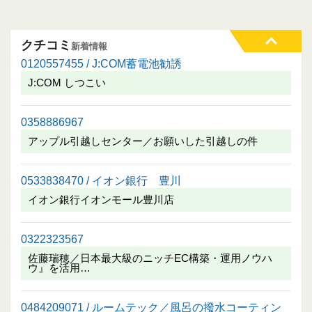
クチコミ
新着情報
0120557455 / J:COM蓄電池勧誘
J:COM しつこい
0358886967
アップル引越しセンター／お願いした引越しの件
0533838470 / イオン銀行 豊川
イオン銀行イオンモール豊川店
0322323567
佐藤瑞穂／日本最大級のニッチEC構築・運用ノウハ
ウ』を活用…
0484209071 / ルームテック／風呂の撥水コーティン