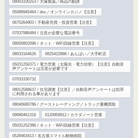
08003330253 / 大塚製薬／商品の勧誘
05088945464 / dsc／オンラインカジノ【注意】
0675264903 / 不動産売買・投資営業【注意】
07037986484 / 注意が必要な電話番号
08000802096 / ネット・WiFi回線営業【注意】
08033164626
0825422888 / あんばい／大手町店
05031256371 / 電力営業（太陽光・電力切替）【注意】自動音
声アンケートは注意が必要です
07033336732
08012588637 / 住宅調査【注意】／自動音声アンケートは犯罪
に利用される事があります
08040680786 / グーストレーディング／トラック重機買取
09080461316
0120959912 / カラダノート営業
05031252386 / ネット・WiFi回線営業【注意】
0528463413 / 名古屋スマイル動物病院