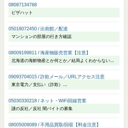
08087134768
ピザハット
05018072450 / 出前館／配達
マンションの部屋の行き方確認
08009199811 / 海産物販売営業【注意】
北海道の海鮮物産とか何とか／結局よくわからない…
09093704015 / 詐欺メール／URLアクセス注意
東京電力／支払い（詐欺）…
05030330218 / ネット・WiFi回線営業
謎の反社／反社 闇バイトの募集
08005009089 / 不用品買取/回収【料金注意】