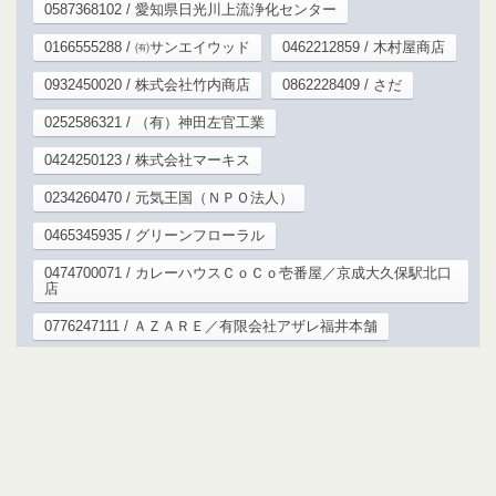
0587368102 / 愛知県日光川上流浄化センター
0166555288 / ㈲サンエイウッド
0462212859 / 木村屋商店
0932450020 / 株式会社竹内商店
0862228409 / さだ
0252586321 / （有）神田左官工業
0424250123 / 株式会社マーキス
0234260470 / 元気王国（ＮＰＯ法人）
0465345935 / グリーンフローラル
0474700071 / カレーハウスＣｏＣｏ壱番屋／京成大久保駅北口
店
0776247111 / ＡＺＡＲＥ／有限会社アザレ福井本舗