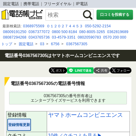
固定電話
携帯電話
フリーダイヤル
IP電話
口コミを投稿する
最新検索語:
0368975569
０１２０２７４４５３
050-5292-2154
08009191250
0367377072
0800 500 8184
080-8005-3265
0362819689
08087294268
0343765736
03-4579-3351
08020590783
0570 200 000
08020591050
07052792947
090 7453 1539
0120792197
0356577140
トップ
>
固定電話
>
03
>
6756
>
0367567305
05052920497
08012588637
05052922154
08030544817
035-643-8773
080 2930 8509
080-3533-1235
電話番号0367567305はヤマトホームコンビニエンスです
共有
電話番号0367567305の電話番号情報
0367567305の番号所有者は
エンタープライズサービスを利用できます
ヤマトホームコンビニエンス
登録情報
登録情報更新
クチコミ
10件／クチコミを見る▶