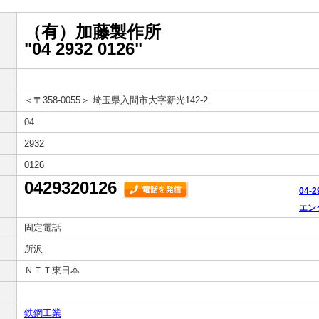
（有）加藤製作所
"04 2932 0126"
＜〒358-0055＞
埼玉県入間市大字新光142-2
04
2932
0126
0429320126
04-
エン
固定電話
所沢
ＮＴＴ東日本
鉄鋼工業