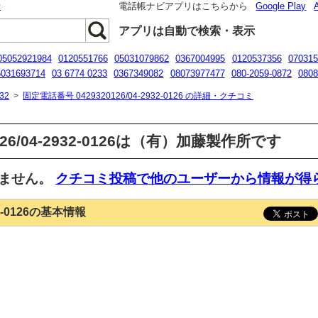
話
電話帳ナビアプリはこちらから
Google Play
アプリは自動で検索・表示
05052921984
0120551766
05031079862
0367004995
0120537356
070315
5031693714
03 6774 0233
0367349082
08073977477
080-2059-0872
080
120499229
32
>
固定電話番号 0429320126/04-2932-0126 の詳細・クチコミ
126/04-2932-0126は（有）加藤製作所です
いません。
クチコミ投稿で他のユーザーから情報が得
32-0126の基本情報