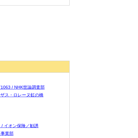
71063 / NHK世論調査部
/ アルザス・ロレーヌ虹の橋
31 / イオン保険／勧誘
成器事業部