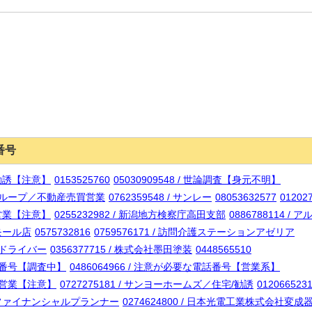
番号
い勧誘【注意】
0153525760
05030909548 / 世論調査【身元不明】
ョングループ／不動産売買営業
0762359548 / サンレー
08053632577
01202
回線営業【注意】
0255232982 / 新潟地方検察庁高田支部
0886788114 
木モール店
0575732816
0759576171 / 訪問介護ステーションアゼリア
宅配ドライバー
0356377715 / 株式会社墨田塗装
0448565510
電話番号【調査中】
0486064966 / 注意が必要な電話番号【営業系】
i回線営業【注意】
0727275181 / サンヨーホームズ／住宅/勧誘
01206652
ード／ファイナンシャルプランナー
0274624800 / 日本光電工業株式会社変