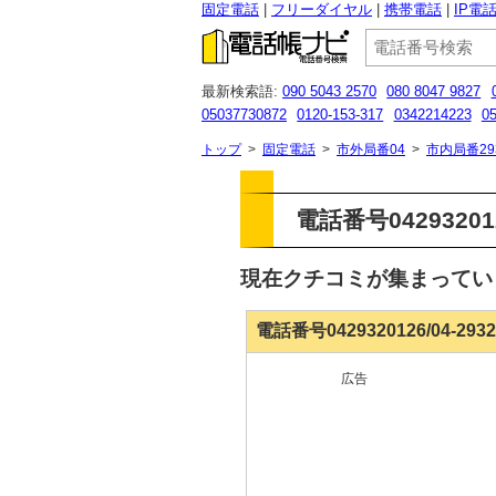
固定電話
フリーダイヤル
携帯電話
IP電
最新検索語:
090 5043 2570
080 8047 9827
05037730872
0120-153-317
0342214223
0
07054199104
0570018016
0120 860 616
0
トップ
>
固定電話
>
市外局番04
>
市内局番29
電話番号0429320
現在クチコミが集まって
電話番号0429320126/04-29
広告