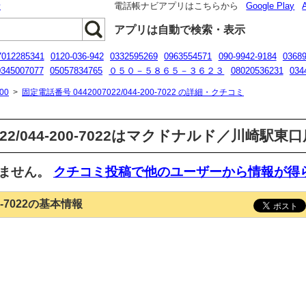
話
電話帳ナビアプリはこちらから
Google Play
アプリは自動で検索・表示
7012285341
0120-036-942
0332595269
0963554571
090-9942-9184
0368
0345007077
05057834765
０５０－５８６５－３６２３
08020536231
034
050-1732-5952
08033729508
00
>
固定電話番号 0442007022/044-200-7022 の詳細・クチコミ
022/044-200-7022はマクドナルド／川崎駅東
いません。
クチコミ投稿で他のユーザーから情報が得
00-7022の基本情報