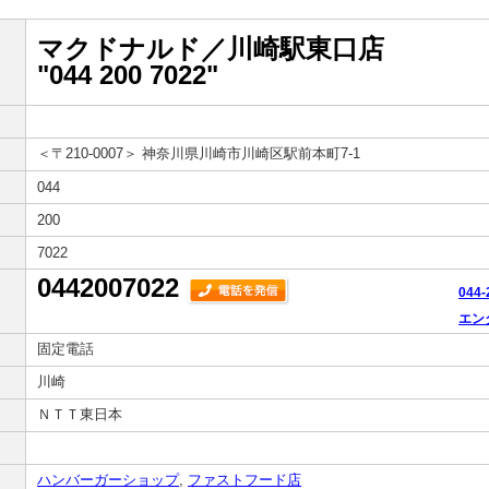
マクドナルド／川崎駅東口店
"044 200 7022"
＜〒210-0007＞
神奈川県川崎市川崎区駅前本町7-1
044
200
7022
0442007022
044
エン
固定電話
川崎
ＮＴＴ東日本
ハンバーガーショップ
,
ファストフード店