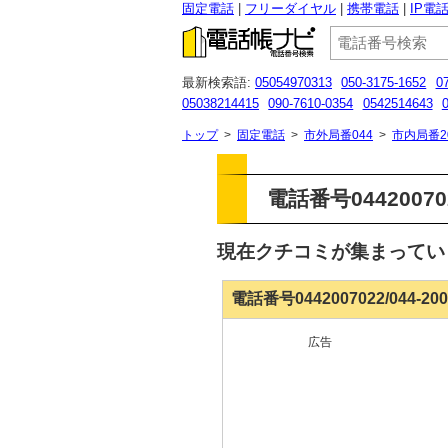
固定電話
フリーダイヤル
携帯電話
IP電
最新検索語:
05054970313
050-3175-1652
0
05038214415
090-7610-0354
0542514643
08091632675
0492219850
0800-170-4715
トップ
>
固定電話
>
市外局番044
>
市内局番2
電話番号0442007
現在クチコミが集まって
電話番号0442007022/044-2
広告