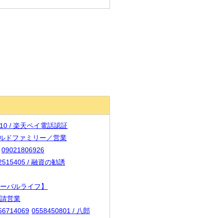
7410 / 楽天ペイ電話認証
ムワールドファミリー／営業
09021806926
2515405 / 融資の勧誘
グローバルライフ】
申請営業
56714069
0558450801 / 八郎