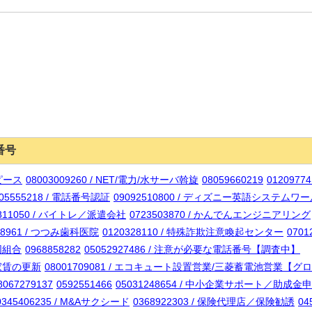
番号
nピース
08003009260 / NET/電力/水サーバ斡旋
08059660219
012097
005555218 / 電話番号認証
09092510800 / ディズニー英語システ
0811050 / バイトレ／派遣会社
0723503870 / かんでんエンジニアリング
58961 / つつみ歯科医院
0120328110 / 特殊詐欺注意喚起センター
0701
協同組合
0968858282
05052927486 / 注意が必要な電話番号【調査中】
／家賃の更新
08001709081 / エコキュート設置営業/三菱蓄電池営業【
8067279137
0592551466
05031248654 / 中小企業サポート／助成金
0345406235 / M&Aサクシード
0368922303 / 保険代理店／保険勧誘
04