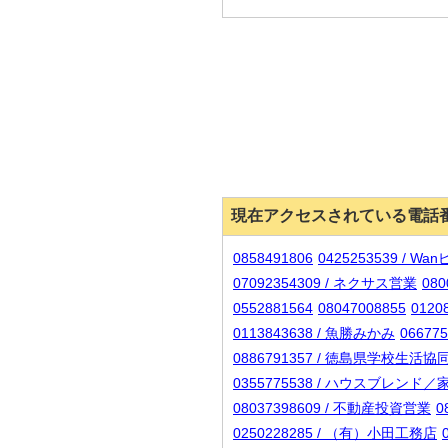
現在アクセスされている電話
0858491806
0425253539 / Wa
07092354309 / ネクサス営業
08
0552881564
08047008855
012
0113843638 / 魚勝みかみ
06677
0886791357 / 徳島県学校生活
0355775538 / ハウスブレンド
08037398609 / 不動産投資営業
0
0250228285 / （有）小田工務店