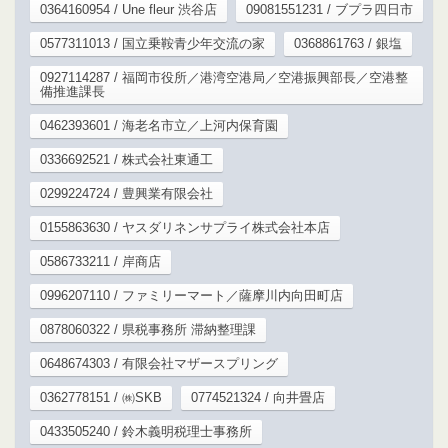
0364160954 / Une fleur 渋谷店
09081551231 / ブプラ四日市
0577311013 / 国立乗鞍青少年交流の家
0368861763 / 銀塩
0927114287 / 福岡市役所／港湾空港局／空港振興部長／空港整
備推進課長
0462393601 / 海老名市立／上河内保育園
0336692521 / 株式会社東通工
0299224724 / 豊興業有限会社
0155863630 / ヤスダリネンサプライ株式会社本店
0586733211 / 岸商店
0996207110 / ファミリーマート／薩摩川内向田町店
0878060322 / 県税事務所 滞納整理課
0648674303 / 有限会社マザースプリング
0362778151 / ㈱SKB
0774521324 / 向井畳店
0433505240 / 鈴木義明税理士事務所