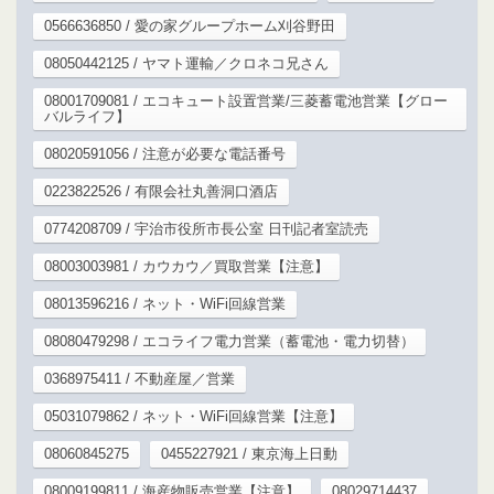
0566636850 / 愛の家グループホーム刈谷野田
08050442125 / ヤマト運輸／クロネコ兄さん
08001709081 / エコキュート設置営業/三菱蓄電池営業【グロー
バルライフ】
08020591056 / 注意が必要な電話番号
0223822526 / 有限会社丸善洞口酒店
0774208709 / 宇治市役所市長公室 日刊記者室読売
08003003981 / カウカウ／買取営業【注意】
08013596216 / ネット・WiFi回線営業
08080479298 / エコライフ電力営業（蓄電池・電力切替）
0368975411 / 不動産屋／営業
05031079862 / ネット・WiFi回線営業【注意】
08060845275
0455227921 / 東京海上日動
08009199811 / 海産物販売営業【注意】
08029714437