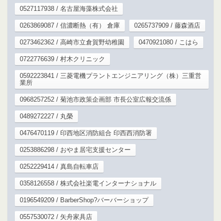
0527117938 / 名古屋海藻株式会社
0263869087 / 信濃断熱（有） 倉庫
0265737909 / 藤森酒店
0273462362 / 高崎市立倉賀野幼稚園
0470921080 / こはら
0722776639 / 村木クリニック
0592223841 / 三菱電機プラントエンジニアリング（株）三重営
業所
0968257252 / 菊池市政策企画部 市長公室広報交流係
0489272227 / 丸榮
0476470119 / 印西地区消防組合 印西西消防署
0253886298 / おやま居宅支援センター
0252229414 / 真島自転車店
0358126558 / 株式会社楽電インターナショナル
0196549209 / BarberShop?バーバーショップ
0557530072 / 矢舟家具店