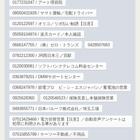
0177231047 / アート理容院
08050431928 / ヤマト運輸／宅配ドライバー
0120122597 / オリコ／リボ払い勧誘【注意】
05058104974 / 楽天カード／本人確認
0666147755 / （株）ゼロ・トランズ
0428507683
0782212300 / JR西日本三ノ宮駅
0120030081 / ソフトバンクテレコム料金センター
0363879201 / DMMサポートセンター
0368247978 / 節電プロ ビ－シ－エスジャパン／蓄電池の営業
0925628360
0120546523 / 保険見直し本舗保険営業
0493655771 / 日本バルーフ株式会社／埼玉工場
07013429468 / 電力切替営業【注意】／自動音声アンケートは
犯罪に利用される事があります
07015855799 / ケーツー不動産／不用品