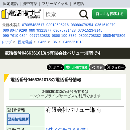
固定電話
携帯電話
フリーダイヤル
IP電話
口コミを投稿する
最新検索語:
07085483517
08013596216
08080479254
0361610279
080 8047 9298
08079321877
09075731428
070-1523-9145
090-7610-0354
0677130838
0800-100-8736
08001708382
05054975806
05031284291
0345824345
08020590894
07055956253
050 3126 4045
トップ
>
固定電話
>
0466
>
36
>
0466361013
07043905245
0120197319
0120988427
050-5292-0481
08020590774
03 6842 3455
08020591065
電話番号0466361013は有限会社バリュー湘南です
共有
電話番号0466361013の電話番号情報
0466361013の番号所有者は
エンタープライズサービスを利用できます
有限会社バリュー湘南
登録情報
登録情報更新
クチコミ
0件／クチコミを書く