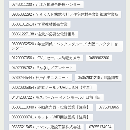
0748311200 / 近江八幡総合医療センター
0986382292 / ＹＫＫＡＰ株式会社／住宅建材事業部都城営業所
05031012614 / 学習教材販売営業
08061227138 / 注意が必要な電話番号
08008052520 / 年金関係／バックスグループ 大阪コンタクトセ
ンター
0120997056 / LCV／セールス防犯カメラ
0489962200
0492995782 / でんきち／アンケート
0789244544 / 神戸西テニスコート
05052931218 / 世論調査
08020805854 / 詐欺メール／URLは危険【注意】
0484238722 / モスバーガー イオンモール川口前川店
05031110340 / 不動産売買・投資営業【注意】
0775343965
08003000741 / ネット・WiFi回線営業【注意】
0565521545 / アンシン建設工業株式会社
07055174024