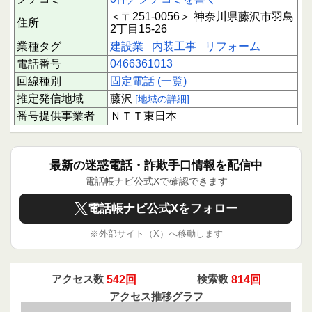
＜〒251-0056＞ 神奈川県藤沢市羽鳥
住所
2丁目15-26
業種タグ
建設業
内装工事
リフォーム
電話番号
0466361013
回線種別
固定電話 (一覧)
推定発信地域
藤沢
[地域の詳細]
番号提供事業者
ＮＴＴ東日本
最新の迷惑電話・詐欺手口情報を配信中
電話帳ナビ公式Xで確認できます
電話帳ナビ公式Xをフォロー
※外部サイト（X）へ移動します
アクセス数
542回
検索数
814回
アクセス推移グラフ