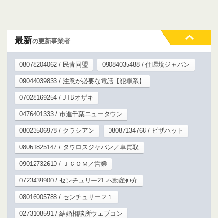
最新
の更新事業者
08078204062 / 民青同盟
09084035488 / 住環境ジャパン
09044039833 / 注意が必要な電話【犯罪系】
07028169254 / JTBオザキ
0476401333 / 市進千葉ニュータウン
08023506978 / クラシアン
08087134768 / ピザハット
08061825147 / タウロスジャパン／車買取
09012732610 / ＪＣＯＭ／営業
0723439900 / センチュリー21-不動産仲介
08016005788 / センチュリー２１
0273108591 / 結婚相談所ウェブコン