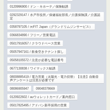
0120996900 / ドン・キホーテ／保険勧誘
0292329147 / 水戸市役所／保健福祉部長／介護保険課／介護認
定
0358797105 / ㈱FIT Japan（グランドリムジンサービス）
0366834890 / フリー／営業電話
05017916057 / クラウドベース営業
05057947161 / 飲食空きテナント探し
05058105572 / 注意が必要な電話番号
0677130838 / ワイマックス勧誘
08008885419 / 電力営業（太陽光・電力切替）【注意】自動音
声アンケートは注意が必要です
08086905947
09048378669
0120922602 / auウォレットカード／案内窓口
05017825495 / アドバン新卒採用の営業