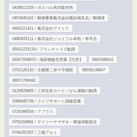
0429512228 / ガスパル所沢販売所
0453645162 / 郵便事業株式会社横浜旭支店／郵便課
0456221421 / 株式会社アイトス
0480433111 / 株式会社ジョイフル本田／幸手店
05031233118 / フランチャイズ勧誘
05057838970 / 海産物販売営業【注意】
0663390015
0752126110 / 京都第二赤十字病院
08035139947
08072790492
0120829665 / 三井住友カード／がん保険の勧誘
0366945736 / ライフサポート回線営業
0726399254 / アプラス
0755318991 / デイリーヤマザキ／東福寺駅前店
0766202307 / 三協アルミ