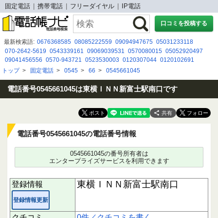
固定電話
携帯電話
フリーダイヤル
IP電話
口コミを投稿する
最新検索語:
0676368585
08085222559
09094947675
05031233118
070-2642-5619
0543339161
09069039531
0570080015
05052920497
09041456556
0570-943721
0523530003
0120307044
0120102691
080-5625-2536
080 2657 6609
0120537356
090 6236 3499
0120274460
トップ
>
固定電話
>
0545
>
66
>
0545661045
0675264700
0366702491
0120988427
050-3107-6247
08005002333
0120429313
電話番号0545661045は東横ＩＮＮ新富士駅南口です
共有
電話番号0545661045の電話番号情報
0545661045の番号所有者は
エンタープライズサービスを利用できます
東横ＩＮＮ新富士駅南口
登録情報
登録情報更新
クチコミ
0件／クチコミを書く