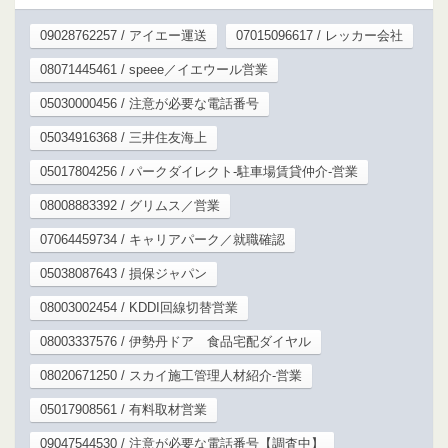
09028762257 / アイエー運送
07015096617 / レッカー会社
08071445461 / speee／イエウール営業
05030000456 / 注意が必要な電話番号
05034916368 / 三井住友海上
05017804256 / パークダイレクト-駐車場賃貸仲介-営業
08008883392 / グリムス／営業
07064459734 / キャリアパーク／就職確認
05038087643 / 損保ジャパン
08003002454 / KDDI回線切替営業
08003337576 / 伊勢丹ドア 食品宅配ダイヤル
08020671250 / スカイ施工管理人材紹介-営業
05017908561 / 有料取材営業
09047544530 / 注意が必要な電話番号【調査中】