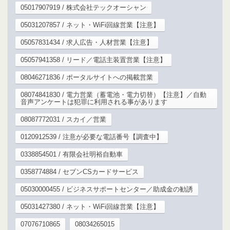
05017907919 / 株式会社テックオーシャン
05031207857 / ネット・WiFi回線営業【注意】
05057831434 / 求人広告・人材営業【注意】
05057941358 / リード／電話主装置営業【注意】
08046271836 / ポータルサイトへの掲載営業
08074841830 / 電力営業（蓄電池・電力切替）【注意】／自動
音声アンケートは犯罪に利用される事があります
08087772031 / スカイ／営業
0120912539 / 注意が必要な電話番号【調査中】
0338854501 / 有限会社明裕自動車
0358774884 / セブンCSカードサービス
05030000455 / ビジネスサポートセンター／助成金の勧誘
05031427380 / ネット・WiFi回線営業【注意】
07076710865
08034265015