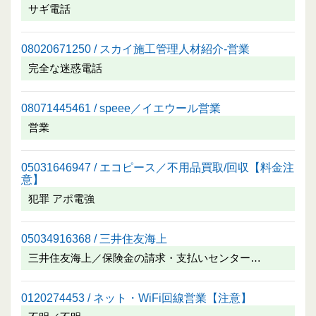
サギ電話
08020671250 / スカイ施工管理人材紹介-営業
完全な迷惑電話
08071445461 / speee／イエウール営業
営業
05031646947 / エコピース／不用品買取/回収【料金注
意】
犯罪 アポ電強
05034916368 / 三井住友海上
三井住友海上／保険金の請求・支払いセンター…
0120274453 / ネット・WiFi回線営業【注意】