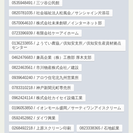
0535948491 / 三ツ谷公民館
0820781035 / 社会福祉法人松風会／サンシャイン片添荘
0570064610 / 株式会社未来創研／インターネット部
0723396939 / 有限会社ケーアイホーム
0136233855 / ようてい農協／倶知安支所／倶知安生産資材拠点
センター
0462476683 / 兼高企業（株）工務部 厚木支部
0822463561 / 市川物産株式会社／建設
0939640240 / アロウ住宅北九州営業所
0783310218 / 神戸新聞元町専売所
0962424114 / 株式会社カイセイ設備工業
0196053850 / イオンモール盛岡／サーティワンアイスクリーム
0592452882 / ダイワ興業
0268492218 / 上原スクリーン印刷
0823338365 / 石地鉱業