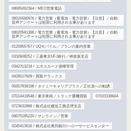
08005002364 / MEO営業電話
08020590976 / 電力営業（蓄電池・電力切替）【注意】／自動
音声アンケートは犯罪に利用される事があります
08020591396 / 電力営業（蓄電池・電力切替）【注意】／自動
音声アンケートは犯罪に利用される事があります
0120955767 / UQモバイル／プランの案内営業
0332608252 / 三菱東京UFJ銀行／神楽坂支店
0342313219 / エポスカード債権管理
0428517609 / 買取デラックス
05057838198 / タイミーキャリアプラス／正社員への勧誘
07014419548 / 東洋車両／トラック重機買取
07033338604
0723632889 / 株式会社榎並工務店堺支店
09075185220 / サンライン／営業
0245413616 / 株式会社東邦銀行/ハローサービスセンター