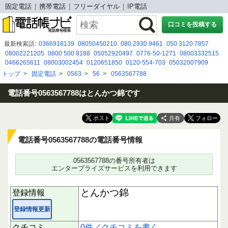
固定電話
携帯電話
フリーダイヤル
IP電話
口コミを投稿する
最新検索語:
0366918139
08050450210
080 2930 9461
050 3120 7857
08002221205
0800 500 8188
05052920497
0776-50-1271
08003332515
0466265611
08003002454
0120651850
0120-554-703
05032007909
0666330288
08007776382
0120921849
050-5050-7789
08080479568
トップ
>
固定電話
>
0563
>
56
>
0563567788
0120994451
0120076800
03 6683 7944
080-0123-2412
07054199104
09069039531
電話番号0563567788はとんかつ錦です
共有
電話番号0563567788の電話番号情報
0563567788の番号所有者は
エンタープライズサービスを利用できます
とんかつ錦
登録情報
登録情報更新
クチコミ
0件／クチコミを書く