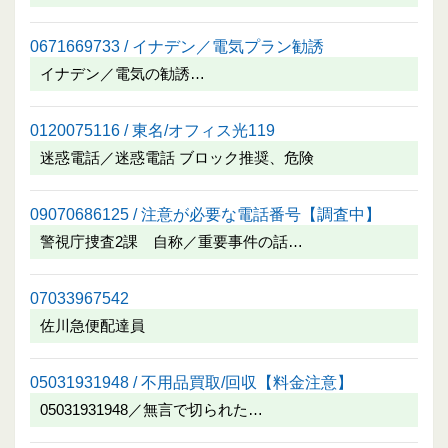
0671669733 / イナデン／電気プラン勧誘
イナデン／電気の勧誘…
0120075116 / 東名/オフィス光119
迷惑電話／迷惑電話 ブロック推奨、危険
09070686125 / 注意が必要な電話番号【調査中】
警視庁捜査2課 自称／重要事件の話…
07033967542
佐川急便配達員
05031931948 / 不用品買取/回収【料金注意】
05031931948／無言で切られた…