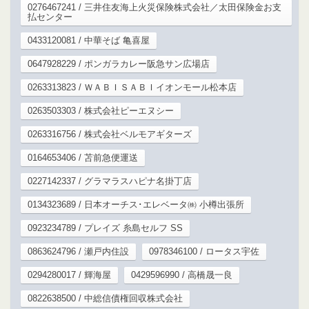
0276467241 / 三井住友海上火災保険株式会社／太田保険金お支
払センター
0433120081 / 中華そば 亀喜屋
0647928229 / ポンガラカレー阪急サン広場店
0263313823 / ＷＡＢＩＳＡＢＩイオンモール松本店
0263503303 / 株式会社ピーエヌシー
0263316756 / 株式会社ベルモアギターズ
0164653406 / 苫前急便運送
0227142337 / グラマラスハピナ名掛丁店
0134323689 / 日本オーチス･エレベータ㈱ 小樽出張所
0923234789 / プレイズ 糸島セルフ SS
0863624796 / 瀬戸内住設
0978346100 / ロータス宇佐
0294280017 / 輝海屋
0429596990 / 高橋晟一良
0822638500 / 中総信債権回収株式会社