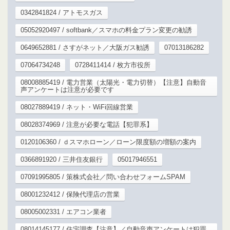
0342841824 / アトモスガス
05052920497 / softbank／スマホの料金プラン変更の勧誘
0649652881 / さすがネット／大阪ガス勧誘
07013186282
07064734248
0728411414 / 枚方市役所
08008885419 / 電力営業（太陽光・電力切替）【注意】自動音
声アンケートは注意が必要です
08027889419 / ネット・WiFi回線営業
08028374969 / 注意が必要な電話【犯罪系】
0120106360 / ｄスマホローン／ローン限度額の増額の案内
0366891920 / 三井住友銀行
05017946551
07091995805 / 策株式会社／問い合わせフォームSPAM
08001232412 / 保険代理店の営業
08005002331 / エアコン業者
08014145177 / 住宅調査【注意】／自動音声アンケートは犯罪