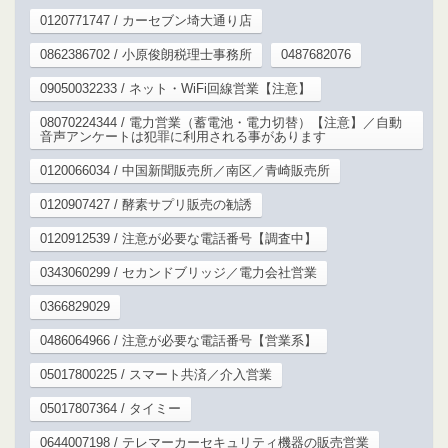
0120771747 / カーセブン埼大通り店
0862386702 / 小原俊朗税理士事務所
0487682076
09050032233 / ネット・WiFi回線営業【注意】
08070224344 / 電力営業（蓄電池・電力切替）【注意】／自動
音声アンケートは犯罪に利用される事があります
0120066034 / 中国新聞販売所／南区／青崎販売所
0120907427 / 酵素サプリ販売の勧誘
0120912539 / 注意が必要な電話番号【調査中】
0343060299 / セカンドブリッジ／電力会社営業
0366829029
0486064966 / 注意が必要な電話番号【営業系】
05017800225 / スマート共済／介入営業
05017807364 / タイミー
0644007198 / テレマーカーセキュリティ機器の販売営業