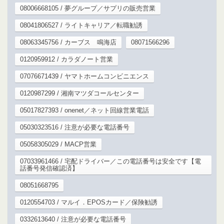
08006668105 / 夢グループ／サプリの販売営業
08041806527 / ライトキャリア／転職勧誘
08063345756 / カーブス 鳴海店
08071566296
0120959912 / カラダノート営業
07076671439 / ヤマトホームコンビニエンス
0120987299 / 湘南マツダコールセンター
05017827393 / onenet／ネット回線営業電話
05030323516 / 注意が必要な電話番号
05058305029 / MACP営業
07033961466 / 宅配ドライバー／この電話番号は安全です【電
話番号発信確認済】
08051668795
0120554703 / マルイ．EPOSカード／保険勧誘
0332613640 / 注意が必要な電話番号