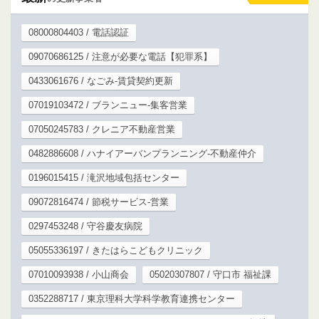
08000804403 / 電話認証
09070686125 / 注意が必要な電話【犯罪系】
0433061676 / なごみ-賃貸契約更新
07019103472 / ブランニュー-集客営業
07050245783 / クレニア不動産営業
0482886608 / ハナイアーバンプランニング-不動産仲介
0196015415 / 滝沢地域包括センター
09072816474 / 節税サービス-営業
0297453248 / 守谷慶友病院
05055336197 / きたはらこどもクリニック
07010093938 / 小山商会
05020307807 / 守口市 福祉課
0352288717 / 東京理科大学科学教育連携センター