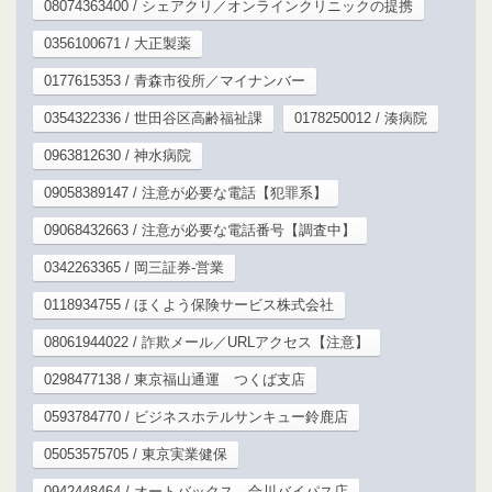
08074363400 / シェアクリ／オンラインクリニックの提携
0356100671 / 大正製薬
0177615353 / 青森市役所／マイナンバー
0354322336 / 世田谷区高齢福祉課
0178250012 / 湊病院
0963812630 / 神水病院
09058389147 / 注意が必要な電話【犯罪系】
09068432663 / 注意が必要な電話番号【調査中】
0342263365 / 岡三証券-営業
0118934755 / ほくよう保険サービス株式会社
08061944022 / 詐欺メール／URLアクセス【注意】
0298477138 / 東京福山通運 つくば支店
0593784770 / ビジネスホテルサンキュー鈴鹿店
05053575705 / 東京実業健保
0942448464 / オートバックス 合川バイパス店