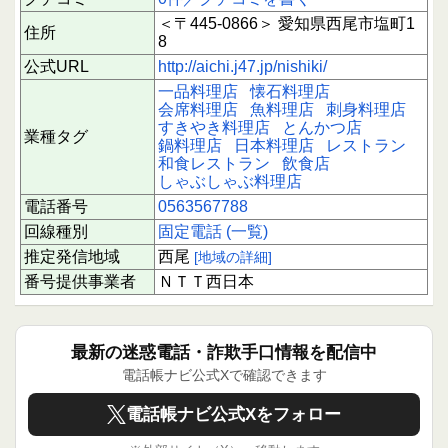
＜〒445-0866＞ 愛知県西尾市塩町1
住所
8
公式URL
http://aichi.j47.jp/nishiki/
一品料理店
懐石料理店
会席料理店
魚料理店
刺身料理店
すきやき料理店
とんかつ店
業種タグ
鍋料理店
日本料理店
レストラン
和食レストラン
飲食店
しゃぶしゃぶ料理店
電話番号
0563567788
回線種別
固定電話 (一覧)
推定発信地域
西尾
[地域の詳細]
番号提供事業者
ＮＴＴ西日本
最新の迷惑電話・詐欺手口情報を配信中
電話帳ナビ公式Xで確認できます
電話帳ナビ公式Xをフォロー