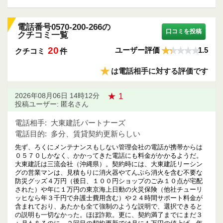
電話番号0570-200-266の
口コミを投稿
クチコミ一覧
20
ユーザー評価
1.5
クチコミ
件
★
は電話相手に対する評価です
★ 1
2026年08月06日 14時12分
投稿ユーザー: 匿名さん
電話相手:
大東建託パートナーズ
電話目的:
多分、賃貸契約更新らしい
先ず、ろくにメンテナンスもしない管理会社の電話が携帯からは
０５７０しかなく、かかってきた電話にも料金がかかるようだ。
大東建託は三流会社（沖縄県）。契約時には、大東建託リーシン
グの営業マンは、見積もりに消火器やてんぷら消火を含む不要な
防災グッズ４万円（後日、１００円ショップのごみ１０点が宅配
された）や年に１万円の東京海上日動の火災保険（他社チューリ
ッヒなら年３千円で弁護士費用含む）や２４時間サポート料金が
含まれており、あたかも全て強制のような説明で、選択できると
の説明も一切なかった。ほぼ詐欺。更に、契約満了までにまだ３