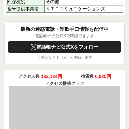
回線種別
その他
ると負担が増える可能性があるため、最初の案内
をよく聞くことが重要です。
番号提供事業者
ＮＴＴコミュニケーションズ
下にスクロールすると実際に電話に応答された方
のクチコミを読むことができます。
最新の迷惑電話・詐欺手口情報を配信中
あなたの体験や情報共有は、同じような状況にあ
る人々の助けになります。ぜひクチコミ投稿で、
電話帳ナビ公式Xで確認できます
みんなの安全を守る一助となってください。あな
たの1回のアクションが誰かを守る力になりま
電話帳ナビ公式Xをフォロー
す。
※外部サイト（X）へ移動します
アクセス数
132,124回
検索数
6,025回
アクセス推移グラフ