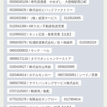
05058345109 / 寿司居酒屋 や台ずし 大曽根駅西口町
0526656635 / 株式会社ビバックファクトリー
0932933389 / （株）総英サービス
0120520005
0120541289 / ABラボ／不動産投資営業
0120955022 / ネット広告・集客営業【注意】
0956635079 / 松浦鉄道株式会社／佐々保線所
0120281524
08002000832 / サンテ・ベル
09099171116 / タラウオンミャンマーストア
0165434527 / 株式会社山本組
0936020085
0263464614 / ホテルモンロー
09072605851 / シード／営業
0995670932 / ヤマトパッキングサービス株式会社
07071525937 / 郵便局／集配
0770225278 / 有限会社サンアロー
0117954614