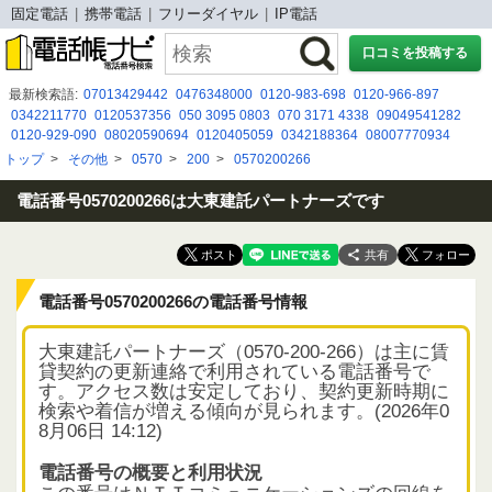
固定電話
携帯電話
フリーダイヤル
IP電話
口コミを投稿する
最新検索語:
07013429442
0476348000
0120-983-698
0120-966-897
0342211770
0120537356
050 3095 0803
070 3171 4338
09049541282
0120-929-090
08020590694
0120405059
0342188364
08007770934
0800 777 0934
0120429313
08050448373
0120 595 019
08007778250
トップ
>
その他
>
0570
>
200
>
0570200266
080-0170-0187
05034940902
08066954583
07012477358
07091602315
05031233118
電話番号0570200266は大東建託パートナーズです
共有
電話番号0570200266の電話番号情報
大東建託パートナーズ（0570-200-266）は主に賃
貸契約の更新連絡で利用されている電話番号で
す。アクセス数は安定しており、契約更新時期に
検索や着信が増える傾向が見られます。(2026年0
8月06日 14:12)
電話番号の概要と利用状況