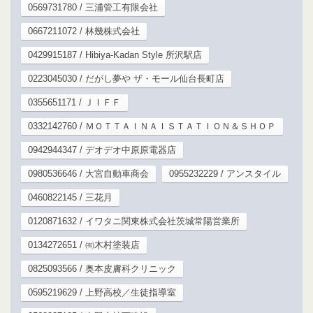
0569731780 / 三浦管工有限会社
0667211072 / 林幾株式会社
0429915187 / Hibiya-Kadan Style 所沢駅店
0223045030 / だがし夢や ザ・モール仙台長町店
0355651171 / ＪＩＦＦ
0332142760 / ＭＯＴＴＡＩＮＡＩＳＴＡＴＩＯＮ＆ＳＨＯＰ
0942944347 / デオデオ中原原電器店
0980536646 / 大宮自動車商会
0955232229 / アンスタイル
0460822145 / 三花月
0120871632 / イワタニ関東株式会社茨城常陽営業所
0134272651 / ㈲木村塗装店
0825093566 / 奥本皮膚科クリニック
0595219629 / 上野高校／生徒指導室