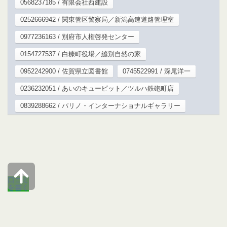
0568237185 / 有限会社西建設
0252666942 / 関東管区警察局／新潟高速道路管理室
0977236163 / 別府市人権啓発センター
0154727537 / 白糠町役場／縫別自然の家
0952242900 / 佐賀県立図書館
0745522991 / 深尾洋一
0236232051 / あいのキューピット／ツルハ鉄砲町店
0839288662 / パリノ・インターナショナルギャラリー
口コミ
を書く