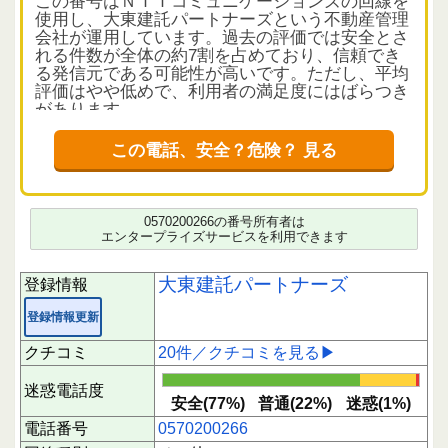
この番号はＮＴＴコミュニケーションズの回線を
使用し、大東建託パートナーズという不動産管理
会社が運用しています。過去の評価では安全とさ
れる件数が全体の約7割を占めており、信頼でき
る発信元である可能性が高いです。ただし、平均
評価はやや低めで、利用者の満足度にはばらつき
があります。
着信の目的とユーザーの声
この電話、安全？危険？ 見る
多くのクチコミから、賃貸契約の更新案内や手続
きの連絡であることが確認できます。契約更新の
時期に電話がかかってくるため、該当する方は注
意して対応すると良いでしょう。一方で、間違い
0570200266の番号所有者は
電話や連絡がしつこいと感じる声もあり、通話料
エンタープライズサービスを利用できます
がかかる点に不満を持つ利用者もいます。特に05
70番号は通話料が発信者負担となるため、留守電
大東建託パートナーズ
登録情報
がない場合や案内が不十分なケースでは注意が必
要です。
登録情報更新
注意点と対応のポイント
クチコミ
20件／クチコミを見る▶
契約更新の連絡は双方の合意が必要であり、一方
的な値上げや強制的な契約変更には応じる義務は
迷惑電話度
ありません。電話の内容に不明点があれば、直接
安全(77%)
普通(22%)
迷惑(1%)
契約先の公式窓口に確認することをおすすめしま
電話番号
0570200266
す。また、通話料がかかることを知らずに応答す