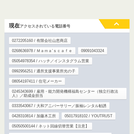
現在
アクセスされている電話番号
0272205160 / 有限会社山恵商店
0268636978 / Ｍａｍａ’ｓｃａｆｅ
09091043324
05054978354 / ハッチ／インスタグラム営業
0992956251 / 通所支援事業所光の子
08054197411 / 住宅メーカー
0245343699 / 雇用・能力開発機構福島センター（独立行政法
人）／助成金担当
0333543067 / 大和アニバーサリー／振袖レンタル勧誘
0428310814 / 加藤木工所
05017918102 / YOUTRUST
05050500144 / ネット回線切替営業【注意】