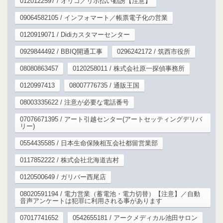
0120122597 / オリコ／リボ払い勧誘【注意】
09064582105 / インフォマート／帳票電子化の営業
0120919071 / Didiカスタマーセンター
0929844492 / BBIQ開通工事
0296242172 / 筑西市役所
08080863457
0120258011 / 株式会社原一探偵事務所
0120997413
08007776735 / 通販王国
08003335622 / 注意が必要な電話番号
07076671395 / アート引越センター(アートセッティングデリバ
リー)
0554435585 / 日本生命保険相互会社都留営業部
0117852222 / 株式会社北海道吉村
0120500649 / ガリバー西尾店
08020591194 / 電力営業（蓄電池・電力切替）【注意】／自動
音声アンケートは犯罪に利用される事があります
07017741652
0542655181 / アークメディカル池田サロン