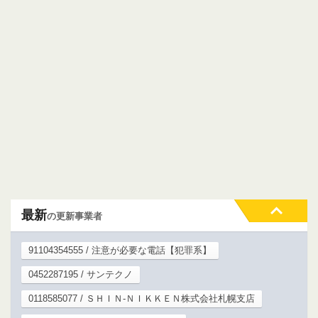
最新
の更新事業者
91104354555 / 注意が必要な電話【犯罪系】
0452287195 / サンテクノ
0118585077 / ＳＨＩＮ‐ＮＩＫＫＥＮ株式会社札幌支店