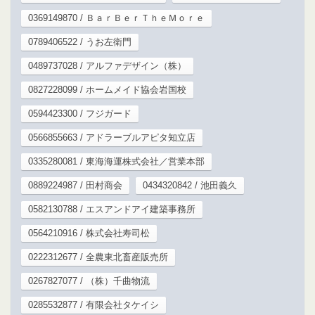
0369149870 / ＢａｒＢｅｒＴｈｅＭｏｒｅ
0789406522 / うお左衛門
0489737028 / アルファデザイン（株）
0827228099 / ホームメイド協会岩国校
0594423300 / フジガード
0566855663 / アドラーブルアピタ知立店
0335280081 / 東海海運株式会社／営業本部
0889224987 / 田村商会
0434320842 / 池田義久
0582130788 / エスアンドアイ建築事務所
0564210916 / 株式会社寿司松
0222312677 / 全農東北畜産販売所
0267827077 / （株）千曲物流
0285532877 / 有限会社タケイシ