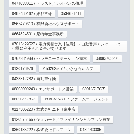
0474038011 / トラスト／レオパレス修理
0487480162 / 細谷常雄
0534671411
0567470310 / 有限会社ハウスサポート
0664824591 / 尼崎年金事務所
07013429527 / 電力切替営業【注意】／自動音声アンケートは
犯罪に利用される事があります
0767284989 / セレモニーステーション志水
08093703291
0120176976
0153262507 / 小さな白いカフェ
0433312282 / 自動車保険
08003009249 / エフサポート／営業
08016517625
08050447857
08092959801 / ファームエージェント
0117385220 / 株式会社ニトリ麻生店
0120975166 / 楽天カード／ファイナンシャルプラン営業
0369135222 / 株式会社ドルフィン
0482960085