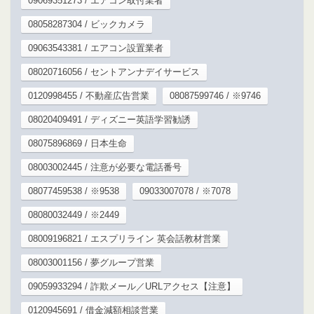
09069351273 / エアコン取付業者
08058287304 / ビックカメラ
09063543381 / エアコン設置業者
08020716056 / セントアンナデイサービス
0120998455 / 不動産広告営業
08087599746 / ※9746
08020409491 / ディズニー英語学習勧誘
08075896869 / 日本生命
08003002445 / 注意が必要な電話番号
08077459538 / ※9538
09033007078 / ※7078
08080032449 / ※2449
08009196821 / エスプリライン 英会話教材営業
08003001156 / 夢グループ営業
09059933294 / 詐欺メール／URLアクセス【注意】
0120945691 / 借金減額相談営業