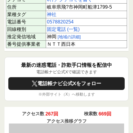
住所
岐阜県飛?市神岡町船津1799-5
業種タグ
神社
電話番号
0578820254
回線種別
固定電話 (一覧)
推定発信地域
神岡
[地域の詳細]
番号提供事業者
ＮＴＴ西日本
最新の迷惑電話・詐欺手口情報を配信中
電話帳ナビ公式Xで確認できます
電話帳ナビ公式Xをフォロー
※外部サイト（X）へ移動します
アクセス数
267回
検索数
669回
アクセス推移グラフ