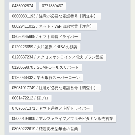
0485002874
0771880467
08000801193 / 注意が必要な電話番号【調査中】
08029411032 / ネット・WiFi回線営業【注意】
08050445695 / ヤマト運輸ドライバー
0120226659 / 大和証券／NISAの勧誘
0120537234 / アクセスオンライン／電力プラン営業
0120559870 / SOMPOヘルスサポート
0120988432 / 楽天銀行スーパーローン
05031017749 / 注意が必要な電話番号【調査中】
0661472212 / 顔プロ
07076671371 / ヤマト運輸／宅配ドライバー
08009194909 / アルファライフ／マルチビタミン販売営業
08059222619 / 確定拠出型年金の営業