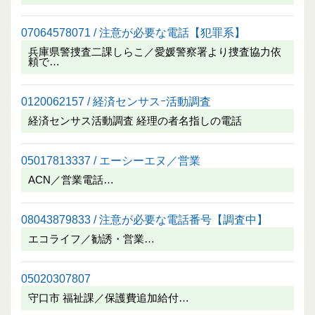
07064578071 / 注意が必要な電話【犯罪系】
兵庫県警捜査二課しらこ／愛媛警察署より捜査協力依
頼で…
0120062157 / 経済センサスｰ活動調査
経済センサス活動調査 経理の者名指しの電話
05017813337 / エーシーエヌ／営業
ACN／営業電話…
08043879833 / 注意が必要な電話番号【調査中】
エコライフ／勧誘・営業…
05020307807
守口市 福祉課／保護費追加給付…