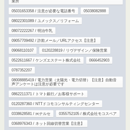
業所
05031653358 / 注意が必要な電話番号
05038082888
08022301089 / ユメックス／リフォーム
08072222267 / 明治牛乳
09057709492 / 詐欺メール／URLアクセス【注意】
09068110107
0120228819 / リヴデザイン／保険営業
0522611667 / ケンズエステート株式会社
0666452903
0787352207
08008885419 / 電力営業（太陽光・電力切替）【注意】自動音
声アンケートは注意が必要です
0862211371 / トマト銀行／お客様サポート
0120287360 / NTTドコモコンサルティングセンター
0338628581 / ㈱ナルセ
0355752105 / 株式会社モコスベア
0368976343 / ネット回線切替営業【注意】