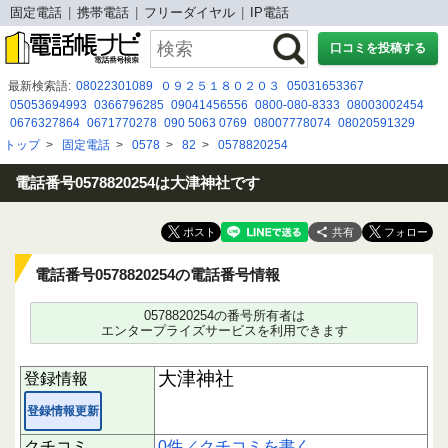
固定電話
携帯電話
フリーダイヤル
IP電話
口コミを投稿する
最新検索語:
08022301089
０９２５１８０２０３
05031653367
05053694993
0366796285
09041456556
0800-080-8333
08003002454
0676327864
0671770278
090 5063 0769
08007778074
08020591329
08070224557
0120185657
08009190698
08080884329
05088944607
トップ
>
固定電話
>
0578
>
82
>
0578820254
0120720352
0120996242
05017830162
08029411032
03-6851-5680
090 8583 5158
09068133318
電話番号0578820254は大津神社です
共有
電話番号0578820254の電話番号情報
0578820254の番号所有者は
エンタープライズサービスを利用できます
大津神社
登録情報
登録情報更新
クチコミ
0件／クチコミを書く