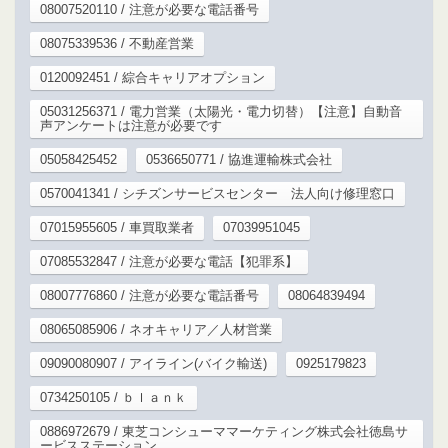
08007520110 / 注意が必要な電話番号
08075339536 / 不動産営業
0120092451 / 綜合キャリアオプション
05031256371 / 電力営業（太陽光・電力切替）【注意】自動音
声アンケートは注意が必要です
05058425452
0536650771 / 協進運輸株式会社
0570041341 / シチズンサービスセンター 法人向け修理窓口
07015955605 / 車買取業者
07039951045
07085532847 / 注意が必要な電話【犯罪系】
08007776860 / 注意が必要な電話番号
08064839494
08065085906 / ネオキャリア／人材営業
09090080907 / アイライン(バイク輸送)
0925179823
0734250105 / ｂｌａｎｋ
0886972679 / 東芝コンシューママーケティング株式会社徳島サ
ービスステーション