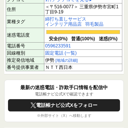
＜〒516-0077＞ 三重県伊勢市宮町1
住所
丁目9-19
綿打ち直しサービス
業種タグ
インテリア用品店
羽毛製品
迷惑電話度
安全(0%)
普通(100%)
迷惑(0%)
電話番号
0596233591
回線種別
固定電話 (一覧)
推定発信地域
伊勢
[地域の詳細]
番号提供事業者
ＮＴＴ西日本
最新の迷惑電話・詐欺手口情報を配信中
電話帳ナビ公式Xで確認できます
電話帳ナビ公式Xをフォロー
※外部サイト（X）へ移動します