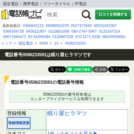
固定電話
携帯電話
フリーダイヤル
IP電話
口コミを投稿する
最新検索語:
0366842123
09089562070
0527473945
05031653367
0366358728
0456111857
0120801008
080-2787-5967
0120197319
09071584472
03-54306394
0120967328
070 3171 4338
08020590893
080-8307-5144
0120139138
080 8047 9557
08020590843
0120 967 214
トップ
>
固定電話
>
0596
>
23
>
0596233591
05030968733
0120935474
0366918139
08020591395
09088249877
05031275174
電話番号0596233591は眠り屋ヒラマツです
共有
電話番号0596233591の電話番号情報
0596233591の番号所有者は
エンタープライズサービスを利用できます
眠り屋ヒラマツ
登録情報
登録情報更新
クチコミ
1件／クチコミを見る▶