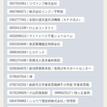
0927919361 / リヴァンプ株式会社
0667960571 / 株式会社イング／平野校
0362777041 / 全国介護支援共済機構（ＮＰＯ法人）
0832411108 / ひとみコンタクト
0432049113 / マミートーク千葉ショールーム
0263263948 / 奥原重機建設有限会社
0898350269 / ヒロテック
0992274188 / 医療法人黒木歯科医院
0258364970 / 新潟県警察本部／長岡少年サポートセンター
0739247916 / 瀞
0792742202 / 姫路市立学童保育園網干小学校 学童保育園
0176236929 / 小山田屋旅館
0985623117 / 桜ヶ丘薬局
0454784882 / ショウワ電技研株式会社／管理部