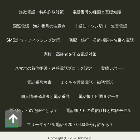
詐欺電話・特殊詐欺対策
電話番号の種類と基礎知識
国際電話・海外番号の注意点
非通知・ワン切り・無言電話
SMS詐欺・フィッシング対策
宅配・銀行・公的機関を名乗る電話
家族・高齢者を守る電話対策
スマホの着信拒否・迷惑電話ブロック設定
実績レポート
電話番号検索
よくある営業電話・勧誘電話
個人情報保護法と電話番号
電話帳ナビ調査データ
電話帳ナビの危険性とは？
電話帳ナビの通信仕様と権限モデル
口コミ
フリーダイヤル電話0120・0800番号は誰から？
を書く
Copyright (C) 2026 telnavi.jp.