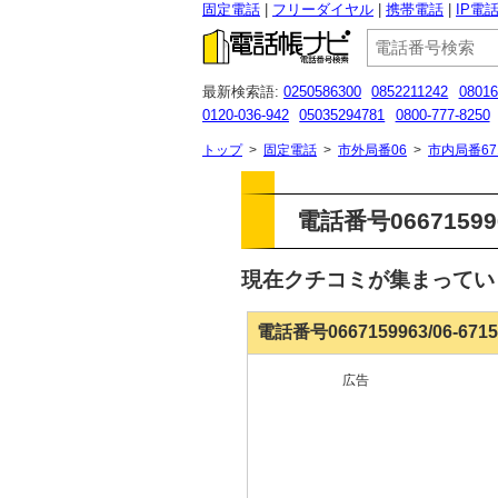
固定電話
フリーダイヤル
携帯電話
IP電
最新検索語:
0250586300
0852211242
08016
0120-036-942
05035294781
0800-777-8250
0503120787４
0120502265
070 3171 4338
トップ
>
固定電話
>
市外局番06
>
市内局番67
電話番号0667159
現在クチコミが集まって
電話番号0667159963/06-67
広告