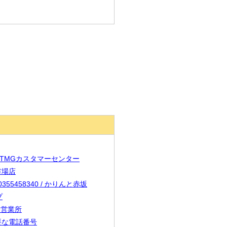
8 / TMGカスタマーセンター
天市場店
0355458340 / かりんと赤坂
プ
谷営業所
が必要な電話番号