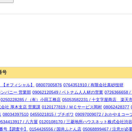
番号
anes 【オフィシャル】
08007005876
0764351910 / 有限会社真砂技研
ルカンパニー 営業部
09062120549 / ベトナム人人材の営業
072636665
0250228285 / （有）小田工務店
05053582231 / 十文字屋商店 楽
株式会社 厚木支店 営業課
0120177819 / ＭＣサービス岡村
08062428377
1
08034397510
0455021815 / プチポワ
09097009072 / おかやまコー
0534413917 / 八方屋
0120108170 / 三菱地所ハウスネット株式会社渋
電話番号【調査中】
0154426556 / 国井ふとん店
05068899467 / 注意