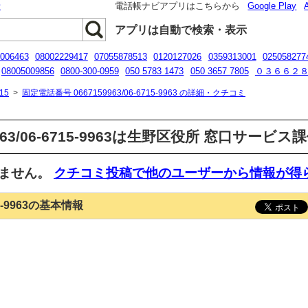
話
電話帳ナビアプリはこちらから
Google Play
アプリは自動で検索・表示
006463
08002229417
07055878513
0120127026
0359313001
025058277
08005009856
0800-300-0959
050 5783 1473
050 3657 7805
０３６６２
0118735807
0120952486
15
>
固定電話番号 0667159963/06-6715-9963 の詳細・クチコミ
963/06-6715-9963は生野区役所 窓口サービ
いません。
クチコミ投稿で他のユーザーから情報が得
15-9963の基本情報