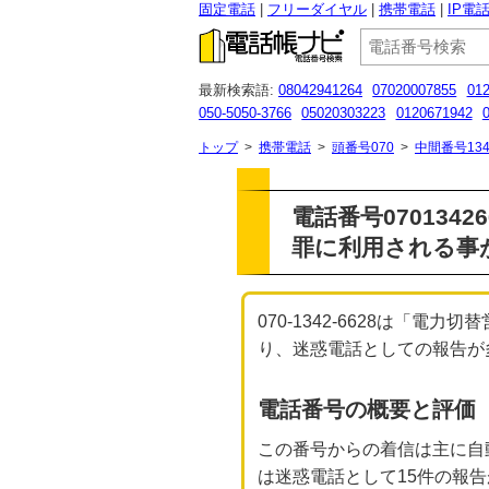
固定電話
フリーダイヤル
携帯電話
IP電
最新検索語:
08042941264
07020007855
01
050-5050-3766
05020303223
0120671942
0120186085
0935910321
092-688-1517
05
トップ
>
携帯電話
>
頭番号070
>
中間番号134
電話番号070134
罪に利用される事
070-1342-6628は
り、迷惑電話としての報告が多く寄
電話番号の概要と評価
この番号からの着信は主に自
は迷惑電話として15件の報