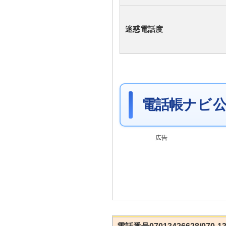
迷惑電話度
電話帳ナビ 公
広告