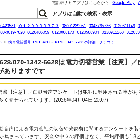
話
電話帳ナビアプリはこちらから
Google Play
アプリは自動で検索・表示
20420581
０１２０９９９３７３
08001239951
0343765736
0120611146
0
080-3019-7820
0120405059
0120068178
0120588904
0120912268
012053
031356608
2
>
携帯電話番号 07013426628/070-1342-6628 の詳細・クチコミ
26628/070-1342-6628は電力切替営業【注
がありますです
「電力切替営業【注意】／自動音声アンケートは犯罪に利用される事
せられています。(2026年04月04日 20:07)
動音声による電力会社の切替や光熱費に関するアンケートを装
告が集まっています。安全や中立の評価はなく、平均評価も1.8