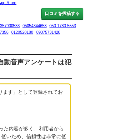
App Store
口コミを投稿する
357900533
05054344653
050-1780-5553
7356
0120528180
09075731428
意】／自動音声アンケートは犯
があります」として登録されてお
った内容が多く、利用者から
と低いため、信頼性は非常に低