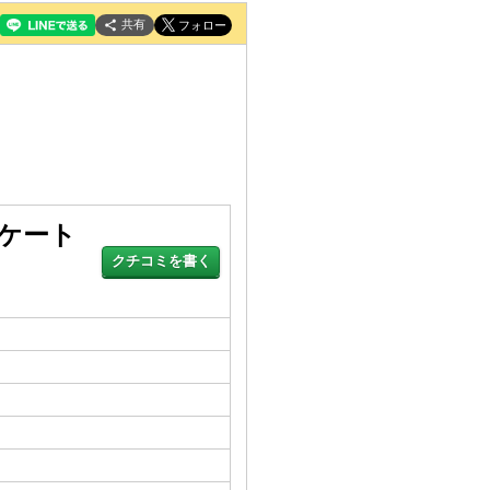
共有
ケート