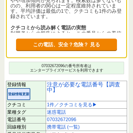
やや増加傾向が見られます。検索数は多くないも
のの、利用者の関心は一定程度維持されていま
す。平均評価は最低の1で、クチコミも1件のみ登
録されています。
クチコミから読み解く電話の実態
利用者からの報告によると、この番号からの着信
は毎日ほぼ同じ時間帯にあり、折り返しても常に
留守番電話につながるため、発信者の会社名や目
この電話、安全？危険？ 見る
的は全く不明とのことです。迷惑電話として認識
されており、着信拒否を決めた方もいます。短時
間に偏った評価は見られないため、クチコミは参
考情報としてご確認ください。
07032672096の番号所有者は
エンタープライズサービスを利用できます
利用者へのアドバイス
発信元が明確でないため、応答には注意を推奨い
注意が必要な電話番号【調査
登録情報
たします。特に折り返し電話をかける際は、相手
中】
の正体や目的が不明な場合は慎重に対応してくだ
登録情報更新
さい。今後も状況が変わる可能性があるため、最
新の情報を確認しながら対応することが望ましい
クチコミ
1件／クチコミを見る▶
でしょう。
業種タグ
迷惑電話
電話番号
07032672096
下にスクロールすると実際に電話に応答された方
のクチコミを読むことができます。
回線種別
携帯電話 (一覧)
あなたの1回のクチコミ投稿が、同じように不安