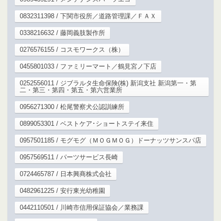
0832311398 / 下関市役所／道路管理課／ＦＡＸ
0338216632 / 藤岡義肢製作所
0276576155 / コスモワークス（株）
0455801033 / ファミリーマート／鶴見宮ノ下店
0252556011 / ジブラルタ生命保険(株) 新潟支社 新潟第一・第
二・第三・第四・第五・第六営業所
0956271300 / 松尾警察犬公認訓練所
0899053301 / ベストケア･ショートステイ来住
0957501185 / モグモグ（ＭＯＧＭＯＧ）ドーナッツサンスパ店
0957569511 / パーツサービス長崎
0724465787 / 日本興商株式会社
0482961225 / 安行東光幼稚園
0442110501 / 川崎市信用保証協会／業務課