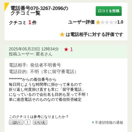
電話番号070-3267-2096の
口コミを投稿
クチコミ一覧
1
ユーザー評価
1.0
クチコミ
件
★
は電話相手に対する評価です
★ 1
2025年05月23日 12時34分
投稿ユーザー: 匿名さん
電話相手:
発信者不明番号
電話目的:
不明（常に留守番電話）
*********からの着信番号から
毎日同じような時間帯に掛かって来るので
折り返し何度掛け直すも常に「留守番電話」
になっているので会社名も目的も至って不明！
単に迷惑電話そのものなので着信拒否確定
このクチコミは参考になりましたか？
はい
1
いいえ
不適切情報の通報