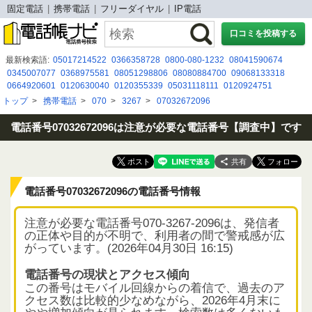
固定電話
携帯電話
フリーダイヤル
IP電話
口コミを投稿する
最新検索語:
05017214522
0366358728
0800-080-1232
08041590674
0345007077
0368975581
08051298806
08080884700
09068133318
0664920601
0120630040
0120355339
05031118111
0120924751
05068625220
09044650127
0120032600
0734267000
0800-080-8333
トップ
>
携帯電話
>
070
>
3267
>
07032672096
0343765736
0800-300-3052
08070224613
08044243345
０９２４０２２１６３
050-3091-7031
電話番号07032672096は注意が必要な電話番号【調査中】です
共有
電話番号07032672096の電話番号情報
注意が必要な電話番号070-3267-2096は、発信者
の正体や目的が不明で、利用者の間で警戒感が広
がっています。(2026年04月30日 16:15)
電話番号の現状とアクセス傾向
この番号はモバイル回線からの着信で、過去のア
クセス数は比較的少なめながら、2026年4月末に