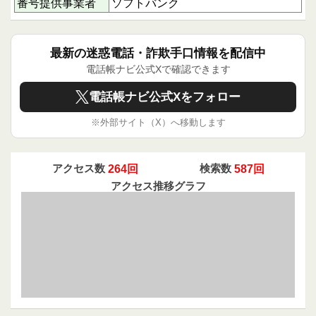
番号提供事業者
ソフトバンク
を感じる誰かの助けとなり、被害防止につながり
ます。ぜひ情報共有にご協力ください。
最新の迷惑電話・詐欺手口情報を配信中
電話帳ナビ公式Xで確認できます
電話帳ナビ公式Xをフォロー
※外部サイト（X）へ移動します
アクセス数
264回
検索数
587回
アクセス推移グラフ