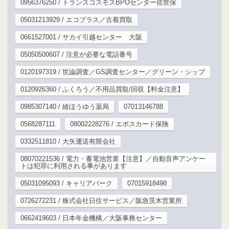
0956376250 / トランスコスモスBPOセンター佐世保
05031213929 / エコプラス／古着買取
0661527001 / サカイ引越センター 大阪
05050500607 / 注意が必要な電話番号
0120197319 / 世論調査／GS調査センター／グリーン・シップ
0120926360 / ふくろう／不用品買取/回収【料金注意】
0985307140 / 綾ほうゆう薬局
07013146788
0568287111
08002228276 / エポスカード保険
0332511810 / 大矢運送有限会社
08070221536 / 電力・蓄電池営業【注意】／自動音声アンケー
トは犯罪に利用される事があります
05031095093 / キャリアパーク
07015918498
0726272231 / 株式会社日住サービス／阪急茨木営業所
0662419603 / 日本年金機構／大阪事務センター