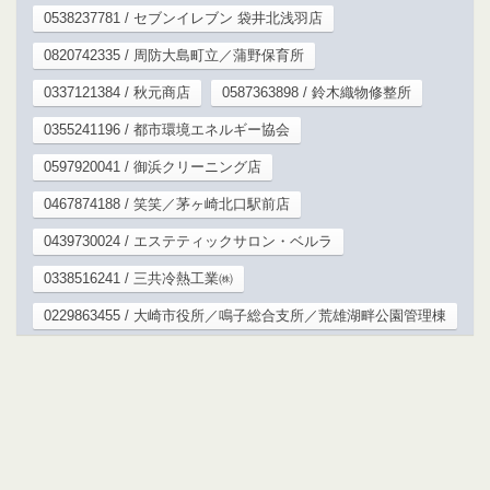
0538237781 / セブンイレブン 袋井北浅羽店
0820742335 / 周防大島町立／蒲野保育所
0337121384 / 秋元商店
0587363898 / 鈴木織物修整所
0355241196 / 都市環境エネルギー協会
0597920041 / 御浜クリーニング店
0467874188 / 笑笑／茅ヶ崎北口駅前店
0439730024 / エステティックサロン・ベルラ
0338516241 / 三共冷熱工業㈱
0229863455 / 大崎市役所／鳴子総合支所／荒雄湖畔公園管理棟