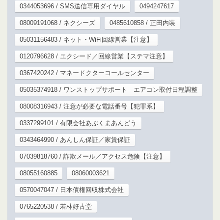
0344053696 / SMS送信専用ダイヤル
0494247617
08009191068 / ネクシーズ
0485610858 / 正田内装
05031156483 / ネット・WiFi回線営業【注意】
0120796628 / エクシード／回線営業【ステマ注意】
0367420242 / マネードクターコールセンター
05035374918 / ワンストップサポート エアコン取付日程調整
08008316943 / 注意が必要な電話番号【犯罪系】
0337299101 / 有限会社あぶくまあんどう
0343464990 / あんしん保証／家賃保証
07039818760 / 詐欺メール／アクセス危険【注意】
08055160885
08060003621
0570047047 / 日本債権回収株式会社
0765220538 / 若林好古堂