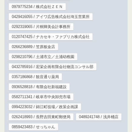
0979775234 / 株式会社ＺＥＮ
0429416055 / アイワ広告株式会社埼玉営業所
0292319065 / 片桐輝美会計事務所
0120747425 / ナカセキ・ファブリカ株式会社
0266236889 / 笠原板金店
0298210796 / 土浦市立／土浦幼稚園
0432785916 / 宏栄企画有限会社物流コンサル部
0357186868 / 観音通り薬局
0936528818 / 有限会社新福建設
0582711341 / 岐阜市中央卸売市場
0994223032 / 錦江町役場／政策企画課
0262418993 / 長野吉田東町郵便局
0489241748 / 浅井桶店
0859423483 / せっちゃん