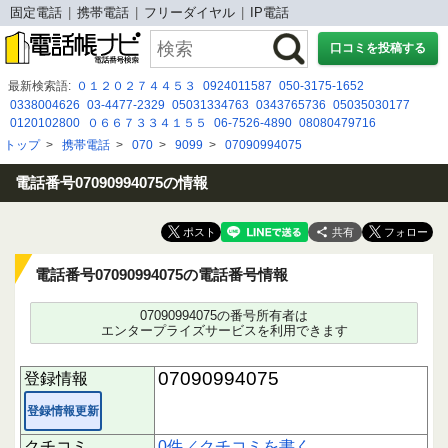
固定電話
携帯電話
フリーダイヤル
IP電話
口コミを投稿する
最新検索語:
０１２０２７４４５３
0924011587
050-3175-1652
0338004626
03-4477-2329
05031334763
0343765736
05035030177
0120102800
０６６７３３４１５５
06-7526-4890
08080479716
05030904537
09050829314
090 5063 0769
0462401121
05031156592
トップ
>
携帯電話
>
070
>
9099
>
07090994075
05017255355
0120-912-304
08015854124
0924018888
0120127026
050 3115 6483
0120-036-942
0923035631
電話番号07090994075の情報
共有
電話番号07090994075の電話番号情報
07090994075の番号所有者は
エンタープライズサービスを利用できます
07090994075
登録情報
登録情報更新
クチコミ
0件／クチコミを書く