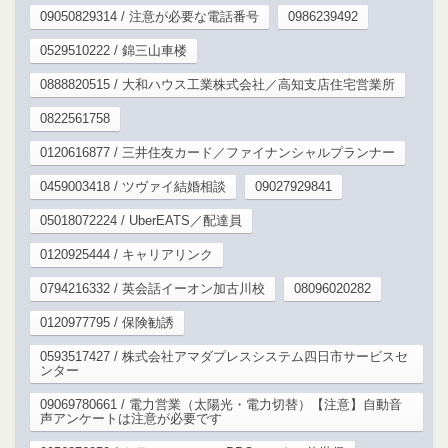
09050829314 / 注意が必要な電話番号
0986239492
0529510222 / 錦三山車楼
0888820515 / 大和ハウス工業株式会社／高知支店住宅営業所
0822561758
0120616877 / 三井住友カード／ファイナンシャルプランナー
0459003418 / ツヴァイ結婚相談
09027929841
05018072224 / UberEATS／配達員
0120925444 / キャリアリンク
0794216332 / 英会話イーオン加古川校
08096020282
0120977795 / 保険勧誘
0593517427 / 株式会社アマダプレスシステム四日市サービスセ
ンター
09069780661 / 電力営業（太陽光・電力切替）【注意】自動音
声アンケートは注意が必要です