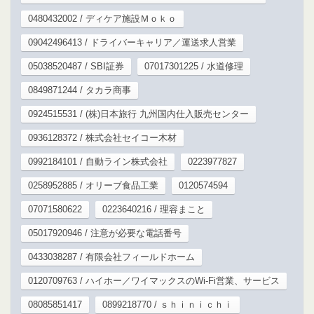
0480432002 / ディケア施設Ｍｏｋｏ
09042496413 / ドライバーキャリア／運送求人営業
05038520487 / SBI証券
07017301225 / 水道修理
0849871244 / タカラ商事
0924515531 / (株)日本旅行 九州国内仕入販売センター
0936128372 / 株式会社セイコー木材
0992184101 / 自動ライン株式会社
0223977827
0258952885 / オリーブ食品工業
0120574594
07071580622
0223640216 / 理容まこと
05017920946 / 注意が必要な電話番号
0433038287 / 有限会社フィールドホーム
0120709763 / ハイホー／ワイマックスのWi-Fi営業、サービス
08085851417
0899218770 / ｓｈｉｎｉｃｈｉ