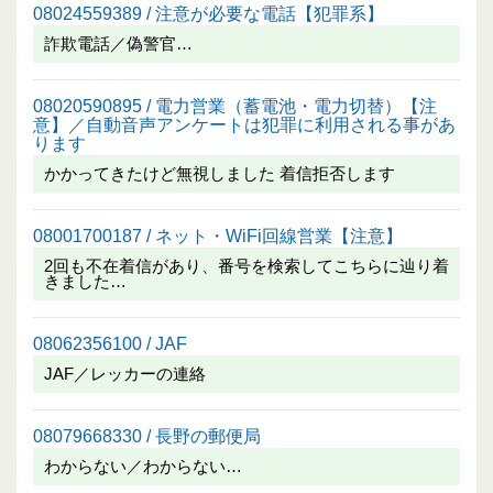
08024559389 / 注意が必要な電話【犯罪系】
詐欺電話／偽警官…
08020590895 / 電力営業（蓄電池・電力切替）【注
意】／自動音声アンケートは犯罪に利用される事があ
ります
かかってきたけど無視しました 着信拒否します
08001700187 / ネット・WiFi回線営業【注意】
2回も不在着信があり、番号を検索してこちらに辿り着
きました…
08062356100 / JAF
JAF／レッカーの連絡
08079668330 / 長野の郵便局
わからない／わからない…