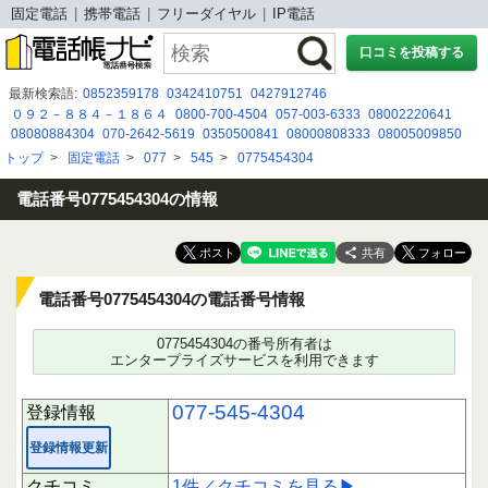
固定電話
携帯電話
フリーダイヤル
IP電話
口コミを投稿する
最新検索語:
0852359178
0342410751
0427912746
０９２－８８４－１８６４
0800-700-4504
057-003-6333
08002220641
08080884304
070-2642-5619
0350500841
08000808333
08005009850
08038521373
0256332845
05050500709
08014633866
080-7236-4742
トップ
>
固定電話
>
077
>
545
>
0775454304
0363698640
0726832001
03-4446-2018
0677327154
03-6261-9855
05030996243
06-7526-4890
07064459734
電話番号0775454304の情報
共有
電話番号0775454304の電話番号情報
0775454304の番号所有者は
エンタープライズサービスを利用できます
077-545-4304
登録情報
登録情報更新
クチコミ
1件／クチコミを見る▶