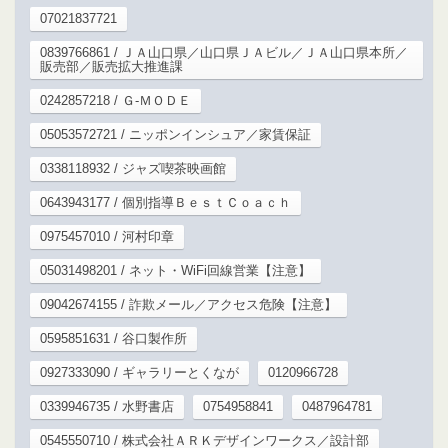
07021837721
0839766861 / ＪＡ山口県／山口県ＪＡビル／ＪＡ山口県本所／
販売部／販売拡大推進課
0242857218 / Ｇ‐ＭＯＤＥ
05053572721 / ニッポンインシュア／家賃保証
0338118932 / ジャズ喫茶映画館
0643943177 / 個別指導ＢｅｓｔＣｏａｃｈ
0975457010 / 河村印章
05031498201 / ネット・WiFi回線営業【注意】
09042674155 / 詐欺メール／アクセス危険【注意】
0595851631 / 谷口製作所
0927333090 / ギャラリーとくなが
0120966728
0339946735 / 水野書店
0754958841
0487964781
0545550710 / 株式会社ＡＲＫデザインワークス／設計部