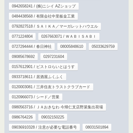
0942658241 / (株)ニシイ AZショップ
0484438568 / 有限会社中里板金工業
0792827518 / ＳＡＩＫＡ／マーガレットハウエル
0771224804
0267663071 / ＷＡＢＩＳＡＢＩ
0727294444 / 春日神社
08005848610
05033629759
09085678692
0297231604
0157612901 / ビストロらいとはうす
0933718611 / 居酒屋ふくふく
0120003081 / 三井住友トラストクラブカード
0120966073 / シード／営業
0980563716 / ＪＡおきなわ 今帰仁支店野菜集出荷場
0986764226
09032150225
09036910328 / 注意が必要な電話番号
08031501894