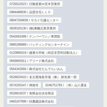
0726522023 / 日隆産業㈱茨木営業所
0984488830 / 品質住宅ＬＬＣ
08047204839 / サカイ引越センター
0828320130 / (株)東酪広島営業所
0542681088 / ナンバーワン／車買取
0985289989 / バッティングセンターナイン
0120866019 / 健康大学校（特定非営利活動法人）
0669665911 / アリード株式会社
0564342666 / 株式会社だんでらいおん
0526833410 / 名古屋海産市場（株） 鮮魚第一部
0574291547 / 禅徳寺
0246751783 / （有）山八運送
0528819237 / 有限会社伏谷商店
0465207998 / 扶桑建設株式会社