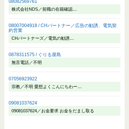
08082569761
株式会社NDS／前職の在籍確認…
08007004918 / CHパートナー／広告の勧誘、電気契
約営業
CHパートナーズ／電気の勧誘…
0878311575 / ぐりる屋島
無言電話／不明
07056923922
宗教／不明 愛想よくこんにちわー…
09081037624
09081037624／お金要求 お金をだまし取る