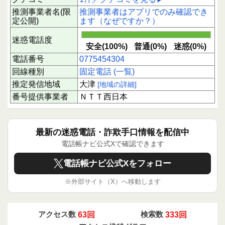
推測事業者名(限
推測事業者はアプリでのみ確認でき
定公開)
ます（なぜですか？）
迷惑電話度
安全(100%)
普通(0%)
迷惑(0%)
電話番号
0775454304
回線種別
固定電話 (一覧)
推定発信地域
大津
[地域の詳細]
番号提供事業者
ＮＴＴ西日本
最新の迷惑電話・詐欺手口情報を配信中
電話帳ナビ公式Xで確認できます
電話帳ナビ公式Xをフォロー
※外部サイト（X）へ移動します
アクセス数
63回
検索数
333回