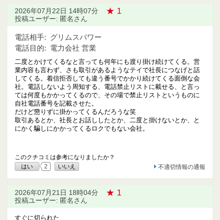
★ 1
2026年07月22日 14時07分
投稿ユーザー: 匿名さん
電話相手:
グリムスパワー
電話目的:
電力会社 営業
二度とかけてくるなと言っても何年にも渡り掛け続けてくる。営
業内容も言わず、さも取引があるようなテイで社長につなげと話
してくる。着信拒否しても違う番号でかかり続けてくる面倒な会
社。電話しないよう周知する、電話禁止リストに載せる、と言っ
ては何度もかかってくるので、その場で禁止リストというものに
自社電話番号を記載させた。
だけど懲りずに掛かってくるんだろうな笑
取引あるとか、社長とお話ししたとか、二度と掛けないとか、と
にかく騙しにかかってくるロクでもない会社。
このクチコミは参考になりましたか？
はい
2
いいえ
不適切情報の通報
★ 1
2026年07月21日 18時04分
投稿ユーザー: 匿名さん
すぐに切られた