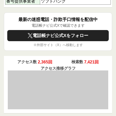
番号提供事業者
ソフトバンク
利用者へのアドバイス
この電話番号からの着信は、営業の名目であって
も虚偽の説明やしつこい勧誘が多いことから、慎
最新の迷惑電話・詐欺手口情報を配信中
重な対応が望まれます。電話に出た場合は、相手
電話帳ナビ公式Xで確認できます
の説明を鵜呑みにせず、必要に応じて電話を切る
判断も検討してください。社名や担当者名を名乗
っても確認が取れない場合は、折り返し連絡を控
電話帳ナビ公式Xをフォロー
えることが安全です。
※外部サイト（X）へ移動します
下にスクロールすると実際に電話に応答された方
のクチコミを読むことができます。
あなたの体験や情報共有が、同じような被害を防
アクセス数
2,365回
検索数
7,421回
ぐ大きな力になります。ぜひクチコミ投稿で注意
アクセス推移グラフ
喚起にご協力ください。あなたの1回のアクショ
ンが誰かを守ることにつながります。