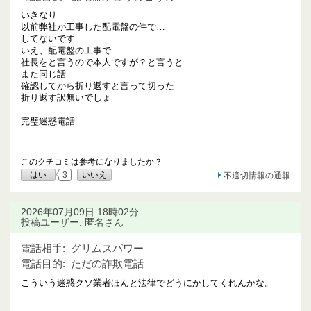
いきなり
以前弊社が工事した配電盤の件で…
してないです
いえ、配電盤の工事で
社長をと言うので本人ですが？と言うと
また同じ話
確認してから折り返すと言って切った
折り返す訳無いでしょ
完璧迷惑電話
このクチコミは参考になりましたか？
はい
3
いいえ
不適切情報の通報
2026年07月09日 18時02分
投稿ユーザー: 匿名さん
電話相手:
グリムスパワー
電話目的:
ただの詐欺電話
こういう迷惑クソ業者ほんと法律でどうにかしてくれんかな。