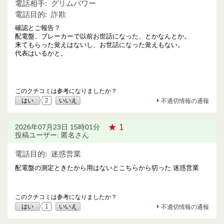
電話相手:
グリムパワー
電話目的:
詐欺
確認とご報告？
配電盤、ブレーカーで以前お世話になった、とかなんとか。
来てもらった覚えはないし、お世話になった覚えもない。
代表はいるかと。
このクチコミは参考になりましたか？
はい
2
いいえ
不適切情報の通報
★ 1
2026年07月23日 15時01分
投稿ユーザー: 匿名さん
電話目的:
迷惑営業
配電盤の測定ときたから用はないとこちらから切った 迷惑営業
このクチコミは参考になりましたか？
はい
1
いいえ
不適切情報の通報