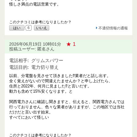
怪しさ満点の電話営業です。
このクチコミは参考になりましたか？
はい
6
いいえ
不適切情報の通報
★ 1
2026年06月19日 10時01分
投稿ユーザー: 匿名さん
電話相手:
グリムスパワー
電話目的:
電力切り替え
以前、分電盤を見させて頂きました⁉️業者だと話し出す。
全く覚えがないので間違えたませんか？と申し上げたら、
住所と2022年、何月に見ました⁉️と言いだす。
動力も含めて15%安くなります。と
関西電力さんに確認し聞きますと、伝えると、関西電力さんでは
行っておりません、色々な業者がありますが、この地区では当社
だけだと言い出す始末。
すべてにおいて怪しい
このクチコミは参考になりましたか？