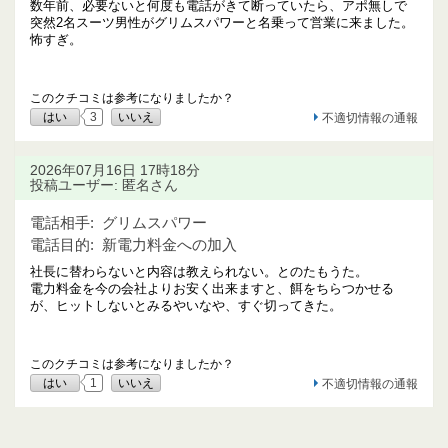
数年前、必要ないと何度も電話がきて断っていたら、アポ無しで
突然2名スーツ男性がグリムスパワーと名乗って営業に来ました。
怖すぎ。
このクチコミは参考になりましたか？
はい
3
いいえ
不適切情報の通報
2026年07月16日 17時18分
投稿ユーザー: 匿名さん
電話相手:
グリムスパワー
電話目的:
新電力料金への加入
社長に替わらないと内容は教えられない。とのたもうた。
電力料金を今の会社よりお安く出来ますと、餌をちらつかせる
が、ヒットしないとみるやいなや、すぐ切ってきた。
このクチコミは参考になりましたか？
はい
1
いいえ
不適切情報の通報