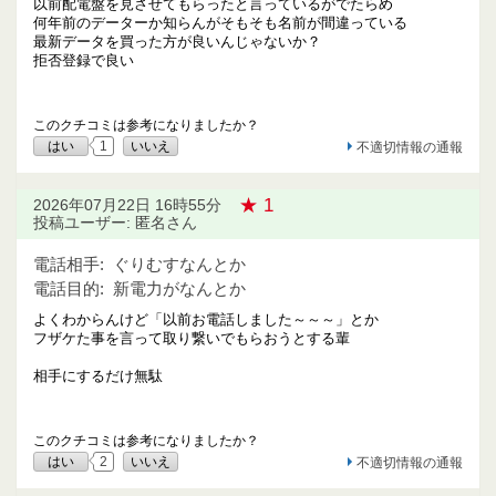
以前配電盤を見させてもらったと言っているがでたらめ
何年前のデーターか知らんがそもそも名前が間違っている
最新データを買った方が良いんじゃないか？
拒否登録で良い
このクチコミは参考になりましたか？
はい
1
いいえ
不適切情報の通報
★ 1
2026年07月22日 16時55分
投稿ユーザー: 匿名さん
電話相手:
ぐりむすなんとか
電話目的:
新電力がなんとか
よくわからんけど「以前お電話しました～～～」とか
フザケた事を言って取り繋いでもらおうとする輩
相手にするだけ無駄
このクチコミは参考になりましたか？
はい
2
いいえ
不適切情報の通報