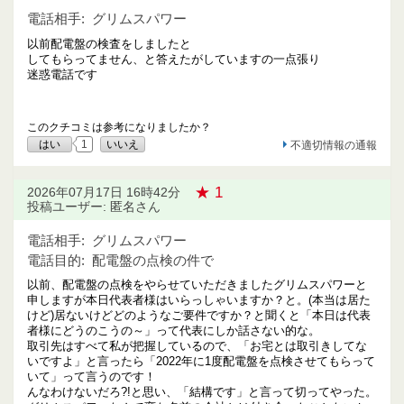
電話相手:
グリムスパワー
以前配電盤の検査をしましたと
してもらってません、と答えたがしていますの一点張り
迷惑電話です
このクチコミは参考になりましたか？
はい
1
いいえ
不適切情報の通報
★ 1
2026年07月17日 16時42分
投稿ユーザー: 匿名さん
電話相手:
グリムスパワー
電話目的:
配電盤の点検の件で
以前、配電盤の点検をやらせていただきましたグリムスパワーと
申しますが本日代表者様はいらっしゃいますか？と。(本当は居た
けど)居ないけどどのようなご要件ですか？と聞くと「本日は代表
者様にどうのこうの～」って代表にしか話さない的な。
取引先はすべて私が把握しているので、「お宅とは取引きしてな
いですよ」と言ったら「2022年に1度配電盤を点検させてもらって
いて」って言うのです！
んなわけないだろ?!と思い、「結構です」と言って切ってやった。