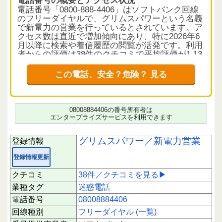
電話番号「0800-888-4406」はソフトバンク回線
のフリーダイヤルで、グリムスパワーという名義
で新電力の営業を行っているとされています。ア
クセス数は直近で増加傾向にあり、特に2026年6
月以降に検索や着信履歴の閲覧が活発です。利用
者からの評価は38件のクチコミで平均評価が1.13
と低く、信頼性に疑問が持たれています。
この電話、安全？危険？ 見る
クチコミから読み解く電話の実態
多くのクチコミでは「以前配電盤の点検をした」
「代表者と話した」といった虚偽の説明が繰り返
されていることが指摘されています。実際には点
08008884406の番号所有者は
検や工事の記録がないケースが多く、利用者は不
エンタープライズサービスを利用できます
信感を抱いています。電話は複数の番号からかか
ってきており、断っても繰り返し連絡があるとの
グリムスパワー／新電力営業
登録情報
声が目立ちます。営業内容の説明が曖昧で、社長
にしか話さないと強調するなど、相手を混乱させ
登録情報更新
る手口も報告されています。
クチコミ
38件／クチコミを見る▶
また、電話を切られたり、相手がしどろもどろに
業種タグ
迷惑電話
なるケースも多く、迷惑電話としての認識が強い
状況です。利用者の多くが着信拒否や電話番号の
電話番号
08008884406
登録を推奨しており、応答には注意が必要と考え
回線種別
フリーダイヤル (一覧)
られます。