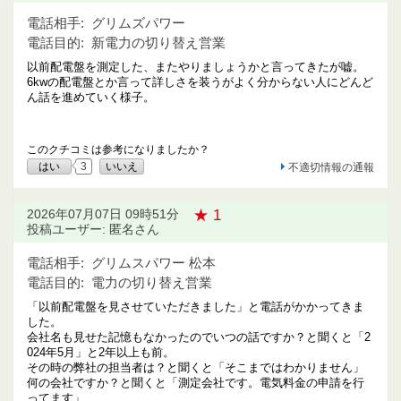
電話相手:
グリムズパワー
電話目的:
新電力の切り替え営業
以前配電盤を測定した、またやりましょうかと言ってきたが嘘。
6kwの配電盤とか言って詳しさを装うがよく分からない人にどんど
ん話を進めていく様子。
このクチコミは参考になりましたか？
はい
3
いいえ
不適切情報の通報
★ 1
2026年07月07日 09時51分
投稿ユーザー: 匿名さん
電話相手:
グリムスパワー 松本
電話目的:
電力の切り替え営業
「以前配電盤を見させていただきました」と電話がかかってきま
した。
会社名も見せた記憶もなかったのでいつの話ですか？と聞くと「2
024年5月」と2年以上も前。
その時の弊社の担当者は？と聞くと「そこまではわかりません」
何の会社ですか？と聞くと「測定会社です。電気料金の申請を行
ってます」