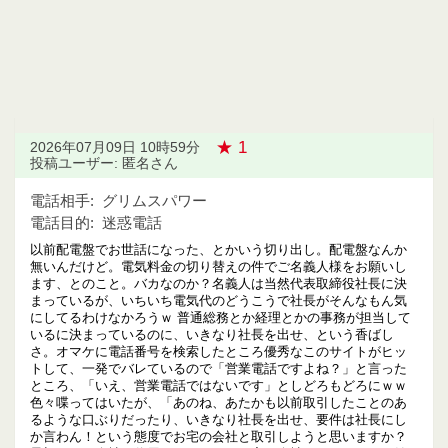
★ 1
2026年07月09日 10時59分
投稿ユーザー: 匿名さん
電話相手:
グリムスパワー
電話目的:
迷惑電話
以前配電盤でお世話になった、とかいう切り出し。配電盤なんか
無いんだけど。電気料金の切り替えの件でご名義人様をお願いし
ます、とのこと。バカなのか？名義人は当然代表取締役社長に決
まっているが、いちいち電気代のどうこうで社長がそんなもん気
にしてるわけなかろうｗ 普通総務とか経理とかの事務が担当して
いるに決まっているのに、いきなり社長を出せ、という香ばし
さ。オマケに電話番号を検索したところ優秀なこのサイトがヒッ
トして、一発でバレているので「営業電話ですよね？」と言った
ところ、「いえ、営業電話ではないです」としどろもどろにｗｗ
色々喋ってはいたが、「あのね、あたかも以前取引したことのあ
るような口ぶりだったり、いきなり社長を出せ、要件は社長にし
か言わん！という態度でお宅の会社と取引しようと思いますか？