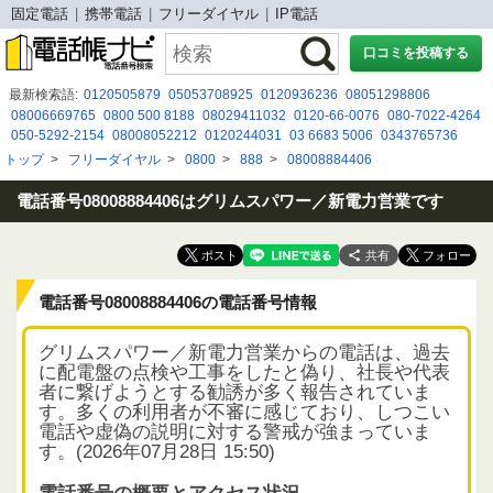
固定電話
携帯電話
フリーダイヤル
IP電話
口コミを投稿する
最新検索語:
0120505879
05053708925
0120936236
08051298806
08006669765
0800 500 8188
08029411032
0120-66-0076
080-7022-4264
050-5292-2154
08008052212
0120244031
03 6683 5006
0343765736
08007778250
0120409227
0675264700
08080884073
080-0170-0187
トップ
>
フリーダイヤル
>
0800
>
888
>
08008884406
08080479254
0120792197
08002225471
07012477358
0363879955
0120339085
電話番号08008884406はグリムスパワー／新電力営業です
共有
電話番号08008884406の電話番号情報
グリムスパワー／新電力営業からの電話は、過去
に配電盤の点検や工事をしたと偽り、社長や代表
者に繋げようとする勧誘が多く報告されていま
す。多くの利用者が不審に感じており、しつこい
電話や虚偽の説明に対する警戒が強まっていま
す。(2026年07月28日 15:50)
電話番号の概要とアクセス状況