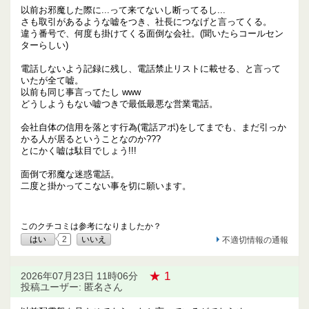
以前お邪魔した際に...って来てないし断ってるし...
さも取引があるような嘘をつき、社長につなげと言ってくる。
違う番号で、何度も掛けてくる面倒な会社。(聞いたらコールセン
ターらしい)
電話しないよう記録に残し、電話禁止リストに載せる、と言って
いたが全て嘘。
以前も同じ事言ってたし www
どうしようもない嘘つきで最低最悪な営業電話。
会社自体の信用を落とす行為(電話アポ)をしてまでも、まだ引っか
かる人が居るということなのか???
とにかく嘘は駄目でしょう!!!
面倒で邪魔な迷惑電話。
二度と掛かってこない事を切に願います。
このクチコミは参考になりましたか？
はい
2
いいえ
不適切情報の通報
★ 1
2026年07月23日 11時06分
投稿ユーザー: 匿名さん