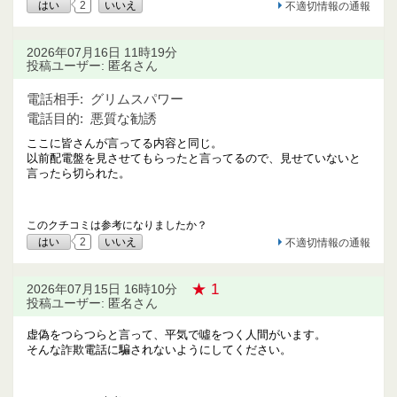
はい
2
いいえ
不適切情報の通報
2026年07月16日 11時19分
投稿ユーザー: 匿名さん
電話相手:
グリムスパワー
電話目的:
悪質な勧誘
ここに皆さんが言ってる内容と同じ。
以前配電盤を見させてもらったと言ってるので、見せていないと
言ったら切られた。
このクチコミは参考になりましたか？
はい
2
いいえ
不適切情報の通報
★ 1
2026年07月15日 16時10分
投稿ユーザー: 匿名さん
虚偽をつらつらと言って、平気で噓をつく人間がいます。
そんな詐欺電話に騙されないようにしてください。