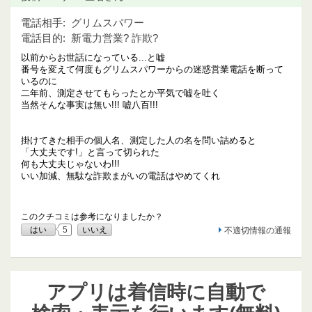
電話相手:
グリムスパワー
電話目的:
新電力営業? 詐欺?
以前からお世話になっている...と嘘
番号を変えて何度もグリムスパワーからの迷惑営業電話を断って
いるのに
二年前、測定させてもらったとか平気で嘘を吐く
当然そんな事実は無い!!! 嘘八百!!!
掛けてきた相手の個人名、測定した人の名を問い詰めると
「大丈夫です!」と言って切られた
何も大丈夫じゃないわ!!!
いい加減、無駄な詐欺まがいの電話はやめてくれ
このクチコミは参考になりましたか？
はい
5
いいえ
不適切情報の通報
アプリは着信時に自動で