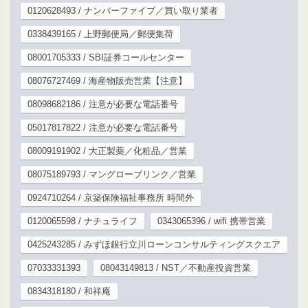
0120628493 / ナンバーファイブ／買い取り業者
0338439165 / 上野郵便局／郵便集荷
08001705333 / SBI証券コールセンター
08076727469 / 海産物販売営業【注意】
08098682186 / 注意が必要な電話番号
05017817822 / 注意が必要な電話番号
08009191902 / 大正製薬／化粧品／営業
08075189793 / マングローブリンク／営業
0924710264 / 京築保険福祉事務所 時間外
0120065598 / ナチュライフ
0343065396 / wifi 携帯営業
0425243285 / みずほ銀行立川ローンコンサルティングスクエア
07033331393
08043149813 / NST／不動産投資営業
0834318180 / 和祥庵