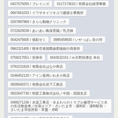
0427575055 / ブレインズ
0117173610 / 有限会社経理事務
0667661033 / イワサキイツキユウ建築士事務所
0267887969 / きらら動物クリニック
0722620039 / あいあい鳳保育園／乳児棟
0542475605 / 個彩ゼミ
0995458830 / いやっぱぃ音の符
0962321405 / 熊本空港国際線肥後銀行両替所
0759217051 / 安禅寺
0543532151 / ㈱天野回漕店 本社
0792231818 / 有限会社はなや商店
0246452120 / アイン薬局いわき小島店
0928040371 / 有限会社岩下工務店
0822647730 / 明星工業株式会社／中国・四国支店
0488271236 / 水道工事店・水まわりのトラブル修理サービス水
の生活救急車／出張エリア・さいたま市・浦和区・浦和駅前・
さいたま市役所前・常盤・岸町