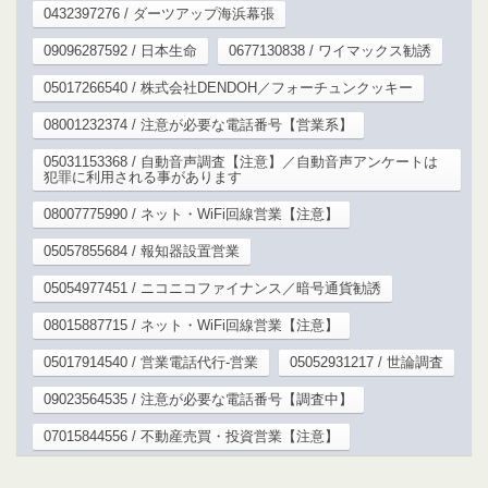
0432397276 / ダーツアップ海浜幕張
09096287592 / 日本生命
0677130838 / ワイマックス勧誘
05017266540 / 株式会社DENDOH／フォーチュンクッキー
08001232374 / 注意が必要な電話番号【営業系】
05031153368 / 自動音声調査【注意】／自動音声アンケートは
犯罪に利用される事があります
08007775990 / ネット・WiFi回線営業【注意】
05057855684 / 報知器設置営業
05054977451 / ニコニコファイナンス／暗号通貨勧誘
08015887715 / ネット・WiFi回線営業【注意】
05017914540 / 営業電話代行-営業
05052931217 / 世論調査
09023564535 / 注意が必要な電話番号【調査中】
07015844556 / 不動産売買・投資営業【注意】